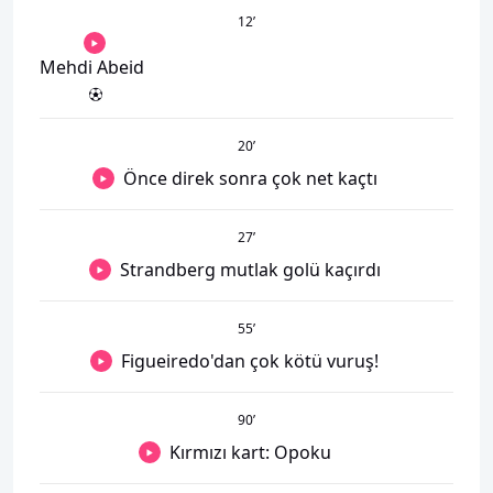
12
’
Mehdi Abeid
20
’
Önce direk sonra çok net kaçtı
27
’
Strandberg mutlak golü kaçırdı
55
’
Figueiredo'dan çok kötü vuruş!
90
’
Kırmızı kart: Opoku