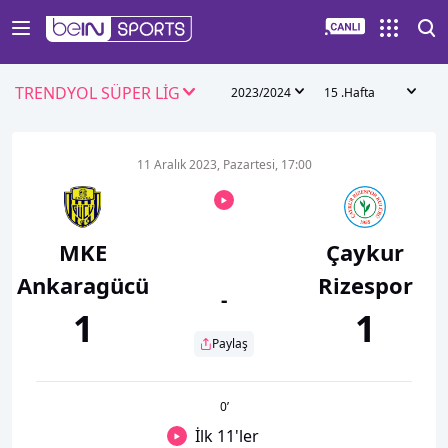
TRENDYOL SÜPER LİG
2023/2024
15 .Hafta
11 Aralık 2023, Pazartesi, 17:00
MKE
Çaykur
Ankaragücü
Rizespor
-
1
1
Paylaş
0
’
İlk 11'ler