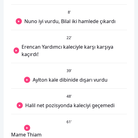
8
’
Nuno iyi vurdu, Bilal iki hamlede çıkardı
22
’
Erencan Yardımcı kaleciyle karşı karşıya
kaçırdı!
39
’
Aylton kale dibinide dışarı vurdu
48
’
Halil net pozisyonda kaleciyi geçemedi
61
’
Mame Thiam