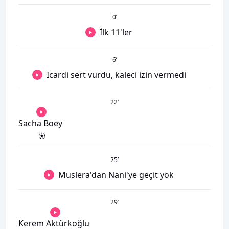
0
’
İlk 11'ler
6
’
Icardi sert vurdu, kaleci izin vermedi
22
’
Sacha Boey
25
’
Muslera'dan Nani'ye geçit yok
29
’
Kerem Aktürkoğlu