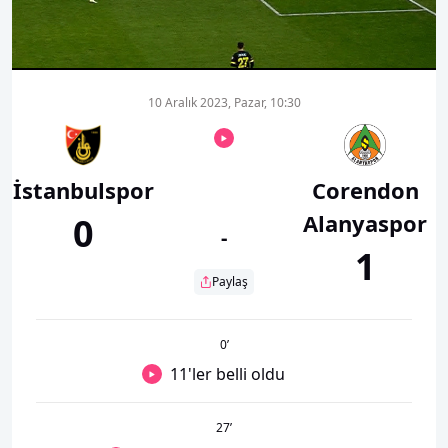
00:01
00:00
10 Aralık 2023, Pazar, 10:30
İstanbulspor
Corendon
Alanyaspor
0
-
1
Paylaş
0
’
11'ler belli oldu
27
’