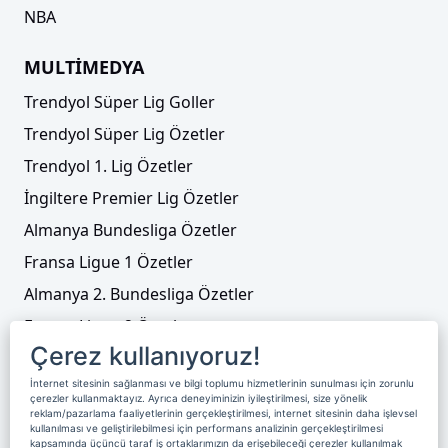
NBA
MULTİMEDYA
Trendyol Süper Lig Goller
Trendyol Süper Lig Özetler
Trendyol 1. Lig Özetler
İngiltere Premier Lig Özetler
Almanya Bundesliga Özetler
Fransa Ligue 1 Özetler
Almanya 2. Bundesliga Özetler
Fransa Ligue 2 Özetler
Çerez kullanıyoruz!
Tenis
İnternet sitesinin sağlanması ve bilgi toplumu hizmetlerinin sunulması için zorunlu
Video Liste
çerezler kullanmaktayız. Ayrıca deneyiminizin iyileştirilmesi, size yönelik
reklam/pazarlama faaliyetlerinin gerçekleştirilmesi, internet sitesinin daha işlevsel
Foto Galeriler
kullanılması ve geliştirilebilmesi için performans analizinin gerçekleştirilmesi
kapsamında üçüncü taraf iş ortaklarımızın da erişebileceği çerezler kullanılmak