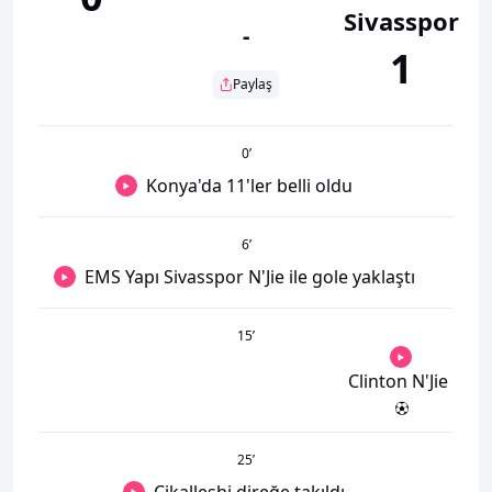
Sivasspor
-
1
Paylaş
0
’
Konya'da 11'ler belli oldu
6
’
EMS Yapı Sivasspor N'Jie ile gole yaklaştı
15
’
Clinton N'Jie
25
’