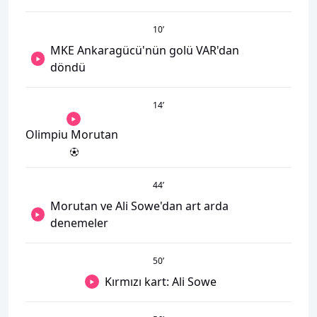
10
’
MKE Ankaragücü'nün golü VAR'dan
döndü
14
’
Olimpiu Morutan
44
’
Morutan ve Ali Sowe'dan art arda
denemeler
50
’
Kırmızı kart: Ali Sowe