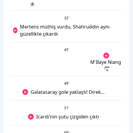
32
’
Mertens müthiş vurdu, Shahruddin aynı
güzellikte çıkardı
45
’
M'Baye Niang
49
’
Galatasaray gole yaklaştı! Direk...
51
’
Icardi'nin şutu çizgiden çıktı
69
’