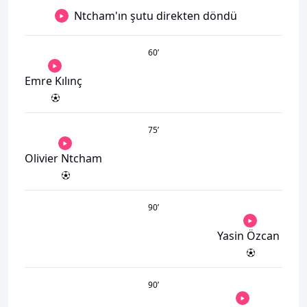
Ntcham'ın şutu direkten döndü
60
’
Emre Kılınç
75
’
Olivier Ntcham
90
’
Yasin Özcan
90
’