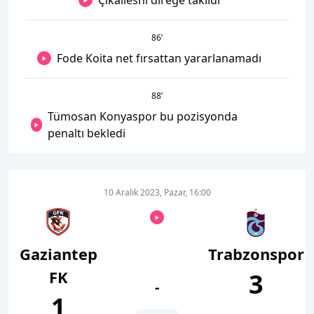
Çikalleshi direğe takıldı
86
’
Fode Koita net fırsattan yararlanamadı
88
’
Tümosan Konyaspor bu pozisyonda
penaltı bekledi
10 Aralık 2023, Pazar, 16:00
Gaziantep
Trabzonspor
FK
3
-
1