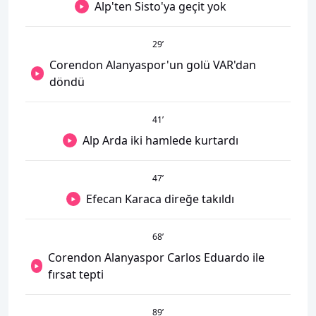
Alp'ten Sisto'ya geçit yok
29
’
Corendon Alanyaspor'un golü VAR'dan
döndü
41
’
Alp Arda iki hamlede kurtardı
47
’
Efecan Karaca direğe takıldı
68
’
Corendon Alanyaspor Carlos Eduardo ile
fırsat tepti
89
’