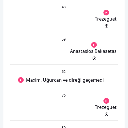
48
’
Trezeguet
59
’
Anastasios Bakasetas
62
’
Maxim, Uğurcan ve direği geçemedi
76
’
Trezeguet
80
’