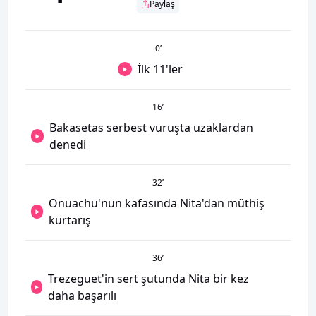
Paylaş
0
’
İlk 11'ler
16
’
Bakasetas serbest vuruşta uzaklardan
denedi
32
’
Onuachu'nun kafasında Nita'dan müthiş
kurtarış
36
’
Trezeguet'in sert şutunda Nita bir kez
daha başarılı