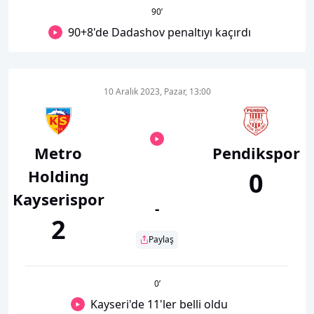
90
’
90+8'de Dadashov penaltıyı kaçırdı
10 Aralık 2023, Pazar, 13:00
Metro
Pendikspor
Holding
0
Kayserispor
-
2
Paylaş
0
’
Kayseri'de 11'ler belli oldu