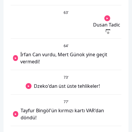
63
’
Dusan Tadic
64
’
İrfan Can vurdu, Mert Günok yine geçit
vermedi!
73
’
Dzeko'dan üst üste tehlikeler!
77
’
Tayfur Bingöl'ün kırmızı kartı VAR'dan
döndü!