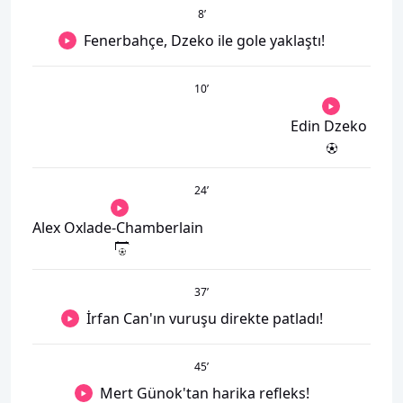
8
’
Fenerbahçe, Dzeko ile gole yaklaştı!
10
’
Edin Dzeko
24
’
Alex Oxlade-Chamberlain
37
’
İrfan Can'ın vuruşu direkte patladı!
45
’
Mert Günok'tan harika refleks!