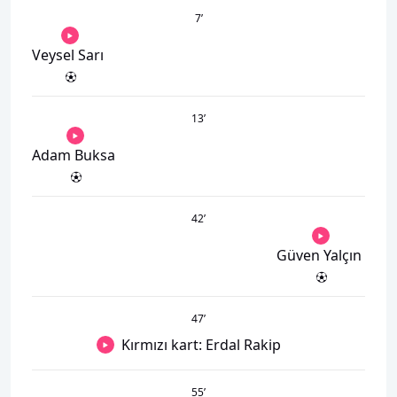
7
’
Veysel Sarı
13
’
Adam Buksa
42
’
Güven Yalçın
47
’
Kırmızı kart: Erdal Rakip
55
’