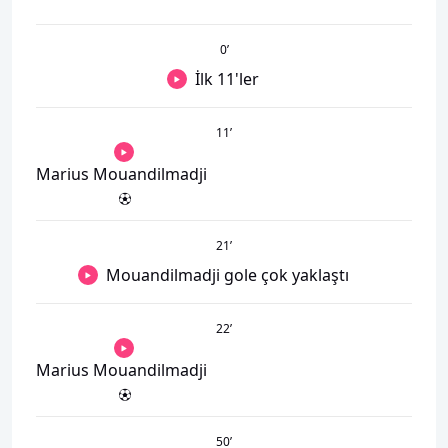
0
’
İlk 11'ler
11
’
Marius Mouandilmadji
21
’
Mouandilmadji gole çok yaklaştı
22
’
Marius Mouandilmadji
50
’