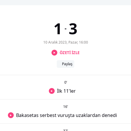
1
3
-
10 Aralık 2023, Pazar, 16:00
ÖZETİ İZLE
Paylaş
0
’
İlk 11'ler
16
’
Bakasetas serbest vuruşta uzaklardan denedi
32
’