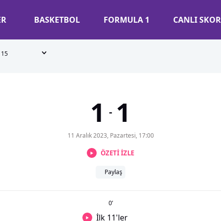
ER
BASKETBOL
FORMULA 1
CANLI SKOR
15
1
1
-
11 Aralık 2023, Pazartesi, 17:00
ÖZETİ İZLE
Paylaş
0
’
İlk 11'ler