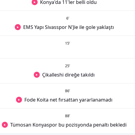
Konya'da 11'ler belli oldu
6
’
EMS Yapı Sivasspor N'Jie ile gole yaklaştı
15
’
25
’
Çikalleshi direğe takıldı
86
’
Fode Koita net fırsattan yararlanamadı
88
’
Tümosan Konyaspor bu pozisyonda penaltı bekledi