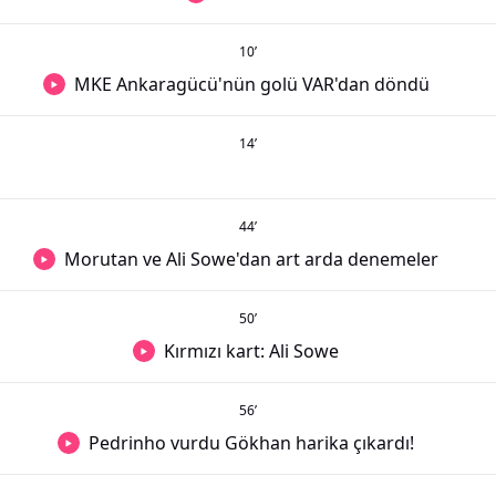
10
’
MKE Ankaragücü'nün golü VAR'dan döndü
14
’
44
’
Morutan ve Ali Sowe'dan art arda denemeler
50
’
Kırmızı kart: Ali Sowe
56
’
Pedrinho vurdu Gökhan harika çıkardı!