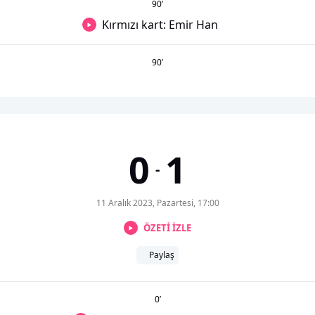
90
’
Kırmızı kart: Emir Han
90
’
0
1
-
11 Aralık 2023, Pazartesi, 17:00
ÖZETİ İZLE
Paylaş
0
’