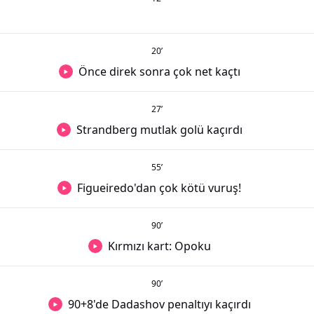
20
’
Önce direk sonra çok net kaçtı
27
’
Strandberg mutlak golü kaçırdı
55
’
Figueiredo'dan çok kötü vuruş!
90
’
Kırmızı kart: Opoku
90
’
90+8'de Dadashov penaltıyı kaçırdı