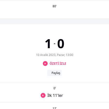
80
’
1
0
-
10 Aralık 2023, Pazar, 13:00
ÖZETİ İZLE
Paylaş
0
’
İlk 11'ler
12
’