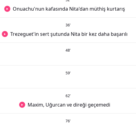
Onuachu'nun kafasında Nita'dan müthiş kurtarış
36
’
Trezeguet'in sert şutunda Nita bir kez daha başarılı
48
’
59
’
62
’
Maxim, Uğurcan ve direği geçemedi
76
’