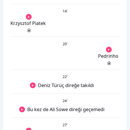
14
’
Krzysztof Piatek
20
’
Pedrinho
22
’
Deniz Türüç direğe takıldı
24
’
Bu kez de Ali Sowe direği geçemedi
27
’