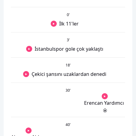
0
’
İlk 11'ler
3
’
İstanbulspor gole çok yaklaştı
18
’
Çekici şansını uzaklardan denedi
30
’
Erencan Yardımcı
40
’