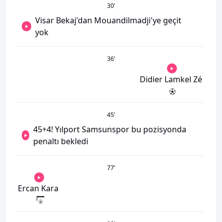
30
’
Visar Bekaj'dan Mouandilmadji'ye geçit
yok
36
’
Didier Lamkel Zé
45
’
45+4! Yılport Samsunspor bu pozisyonda
penaltı bekledi
77
’
Ercan Kara