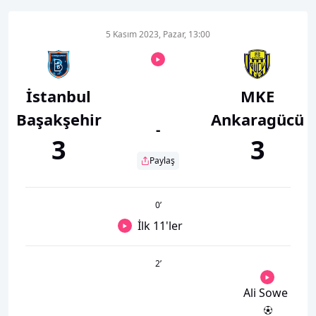
5 Kasım 2023, Pazar, 13:00
İstanbul
MKE
Başakşehir
Ankaragücü
-
3
3
Paylaş
0
’
İlk 11'ler
2
’
Ali Sowe