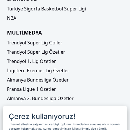
Türkiye Sigorta Basketbol Süper Ligi
NBA
MULTİMEDYA
Trendyol Süper Lig Goller
Trendyol Süper Lig Özetler
Trendyol 1. Lig Özetler
İngiltere Premier Lig Özetler
Almanya Bundesliga Özetler
Fransa Ligue 1 Özetler
Almanya 2. Bundesliga Özetler
Fransa Ligue 2 Özetler
Çerez kullanıyoruz!
Tenis
İnternet sitesinin sağlanması ve bilgi toplumu hizmetlerinin sunulması için zorunlu
Video Liste
çerezler kullanmaktayız. Ayrıca deneyiminizin iyileştirilmesi, size yönelik