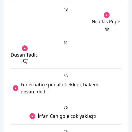
48
’
Nicolas Pepe
61
’
Dusan Tadic
63
’
Fenerbahçe penaltı bekledi, hakem
devam dedi
76
’
İrfan Can gole çok yaklaştı
78
’