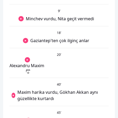
9
’
Minchev vurdu, Nita geçit vermedi
18
’
Gaziantep'ten çok ilginç anlar
20
’
Alexandru Maxim
40
’
Maxim harika vurdu, Gökhan Akkan aynı
güzellikte kurtardı
45
’