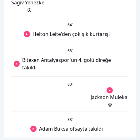
Sagiv Yehezkel
64
’
Helton Leite'den çok şık kurtarış!
68
’
Bitexen Antalyaspor'un 4. golü direğe
takıldı
80
’
Jackson Muleka
83
’
Adam Buksa ofsayta takıldı