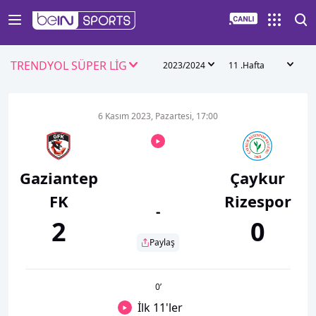
TRENDYOL SÜPER LİG
2023/2024
11 .Hafta
6 Kasım 2023, Pazartesi, 17:00
Gaziantep
Çaykur
FK
Rizespor
-
2
0
Paylaş
0
’
İlk 11'ler