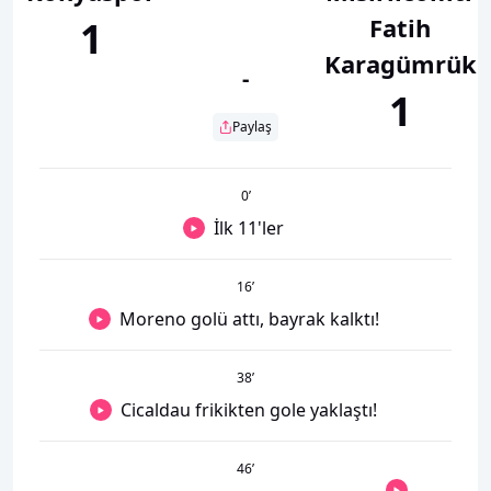
Fatih
1
Karagümrük
-
1
Paylaş
0
’
İlk 11'ler
16
’
Moreno golü attı, bayrak kalktı!
38
’
Cicaldau frikikten gole yaklaştı!
46
’