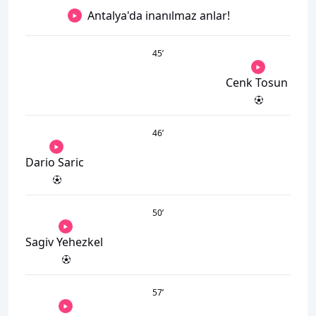
Antalya'da inanılmaz anlar!
45
’
Cenk Tosun
46
’
Dario Saric
50
’
Sagiv Yehezkel
57
’