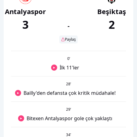
Antalyaspor
Beşiktaş
3
2
-
Paylaş
0
’
İlk 11'ler
28
’
Bailly'den defansta çok kritik müdahale!
29
’
Bitexen Antalyaspor gole çok yaklaştı
34
’