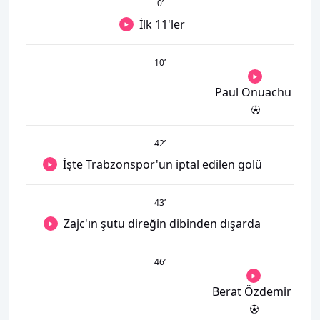
0
’
İlk 11'ler
10
’
Paul Onuachu
42
’
İşte Trabzonspor'un iptal edilen golü
43
’
Zajc'ın şutu direğin dibinden dışarda
46
’
Berat Özdemir