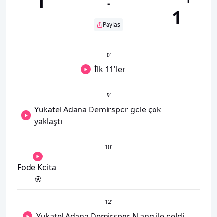
1
-
1
Paylaş
0
’
İlk 11'ler
9
’
Yukatel Adana Demirspor gole çok
yaklaştı
10
’
Fode Koita
12
’
Yukatel Adana Demirspor Niang ile geldi