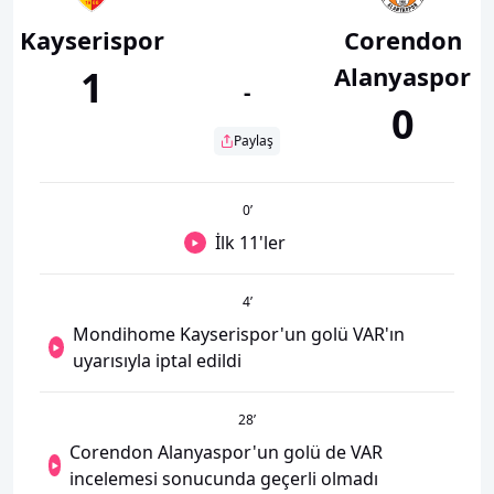
Kayserispor
Corendon
Alanyaspor
1
-
0
Paylaş
0
’
İlk 11'ler
4
’
Mondihome Kayserispor'un golü VAR'ın
uyarısıyla iptal edildi
28
’
Corendon Alanyaspor'un golü de VAR
incelemesi sonucunda geçerli olmadı