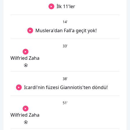
İlk 11'ler
14
’
Muslera'dan Fall'a geçit yok!
33
’
Wilfried Zaha
38
’
Icardi'nin füzesi Gianniotis'ten döndü!
51
’
Wilfried Zaha