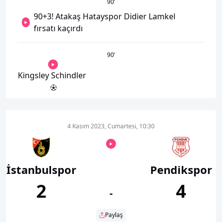
90
’
90+3! Atakaş Hatayspor Didier Lamkel
fırsatı kaçırdı
90
’
Kingsley Schindler
4 Kasım 2023, Cumartesi, 10:30
İstanbulspor
Pendikspor
2
4
-
Paylaş