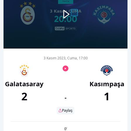
00:00
01:04
3 Kasım 2023, Cuma, 17:00
Galatasaray
Kasımpaşa
2
1
-
Paylaş
0
’