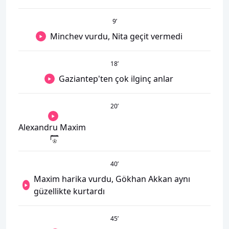
9
’
Minchev vurdu, Nita geçit vermedi
18
’
Gaziantep'ten çok ilginç anlar
20
’
Alexandru Maxim
40
’
Maxim harika vurdu, Gökhan Akkan aynı
güzellikte kurtardı
45
’