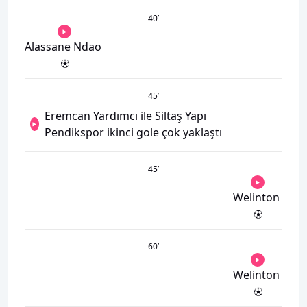
40
’
Alassane Ndao
45
’
Eremcan Yardımcı ile Siltaş Yapı
Pendikspor ikinci gole çok yaklaştı
45
’
Welinton
60
’
Welinton