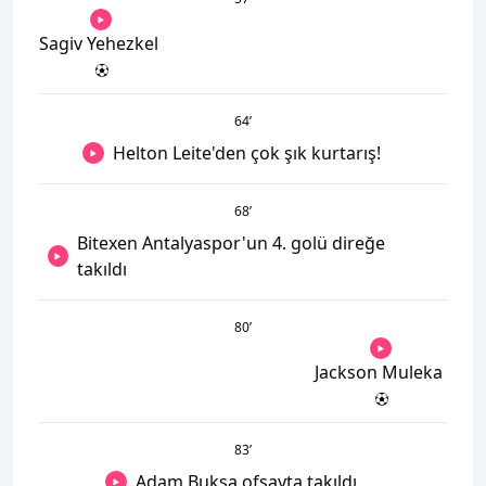
Sagiv Yehezkel
64
’
Helton Leite'den çok şık kurtarış!
68
’
Bitexen Antalyaspor'un 4. golü direğe
takıldı
80
’
Jackson Muleka
83
’
Adam Buksa ofsayta takıldı