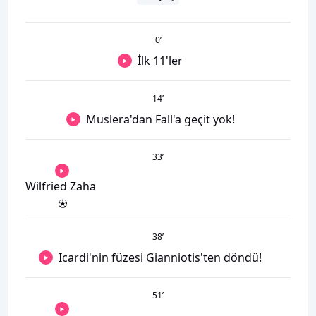
0
’
İlk 11'ler
14
’
Muslera'dan Fall'a geçit yok!
33
’
Wilfried Zaha
38
’
Icardi'nin füzesi Gianniotis'ten döndü!
51
’