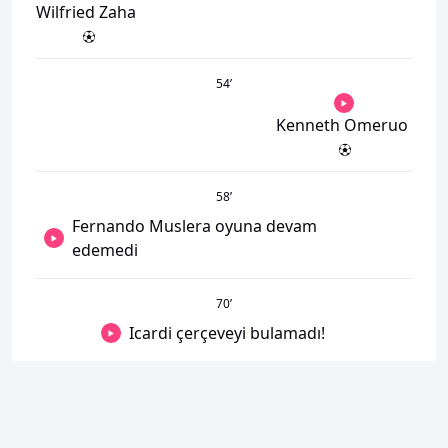
Wilfried Zaha
54
’
Kenneth Omeruo
58
’
Fernando Muslera oyuna devam
edemedi
70
’
Icardi çerçeveyi bulamadı!