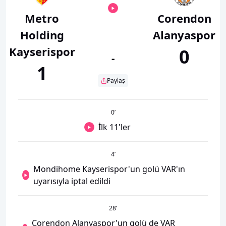
Metro
Corendon
Holding
Alanyaspor
Kayserispor
0
-
1
Paylaş
0
’
İlk 11'ler
4
’
Mondihome Kayserispor'un golü VAR'ın
uyarısıyla iptal edildi
28
’
Corendon Alanyaspor'un golü de VAR