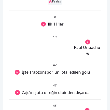
Paylaş
0
’
İlk 11'ler
10
’
Paul Onuachu
42
’
İşte Trabzonspor'un iptal edilen golü
43
’
Zajc'ın şutu direğin dibinden dışarda
46
’