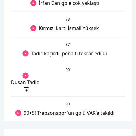
İrfan Can gole çok yaklaştı
78
’
Kırmızı kart: İsmail Yüksek
87
’
Tadic kaçırdı, penaltı tekrar edildi
90
’
Dusan Tadic
90
’
90+5! Trabzonspor'un golü VAR'a takıldı