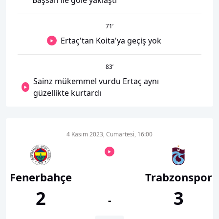
Başsan ile gole yaklaştı
71
’
Ertaç'tan Koita'ya geçiş yok
83
’
Sainz mükemmel vurdu Ertaç aynı
güzellikte kurtardı
4 Kasım 2023, Cumartesi, 16:00
Fenerbahçe
Trabzonspor
2
3
-