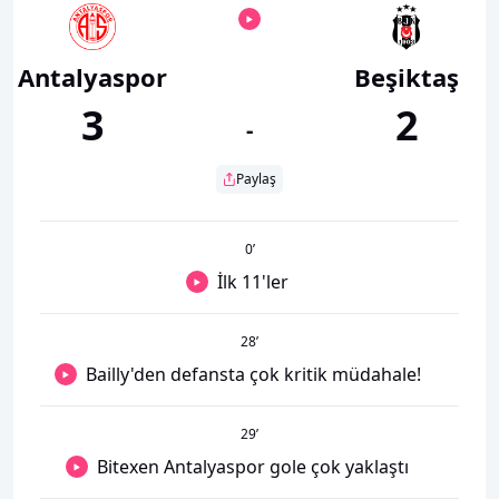
Antalyaspor
Beşiktaş
3
2
-
Paylaş
0
’
İlk 11'ler
28
’
Bailly'den defansta çok kritik müdahale!
29
’
Bitexen Antalyaspor gole çok yaklaştı