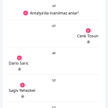
34
’
Antalya'da inanılmaz anlar!
45
’
Cenk Tosun
46
’
Dario Saric
50
’
Sagiv Yehezkel
57
’