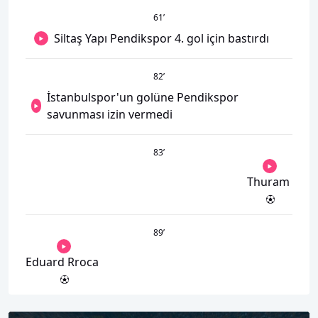
61
’
Siltaş Yapı Pendikspor 4. gol için bastırdı
82
’
İstanbulspor'un golüne Pendikspor
savunması izin vermedi
83
’
Thuram
89
’
Eduard Rroca