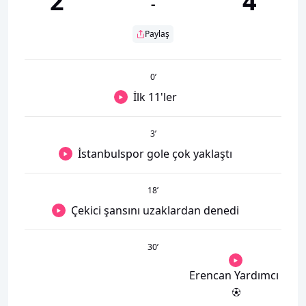
2
4
-
Paylaş
0
’
İlk 11'ler
3
’
İstanbulspor gole çok yaklaştı
18
’
Çekici şansını uzaklardan denedi
30
’
Erencan Yardımcı