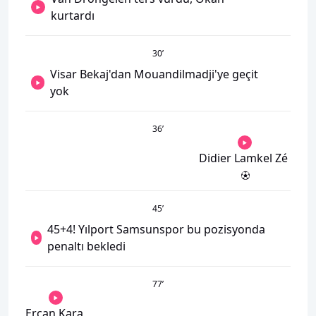
kurtardı
30
’
Visar Bekaj'dan Mouandilmadji'ye geçit
yok
36
’
Didier Lamkel Zé
45
’
45+4! Yılport Samsunspor bu pozisyonda
penaltı bekledi
77
’
Ercan Kara