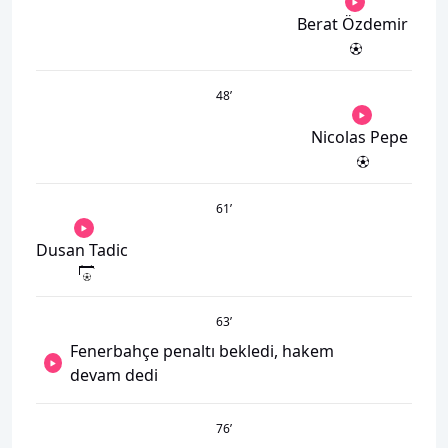
Berat Özdemir
48
’
Nicolas Pepe
61
’
Dusan Tadic
63
’
Fenerbahçe penaltı bekledi, hakem
devam dedi
76
’