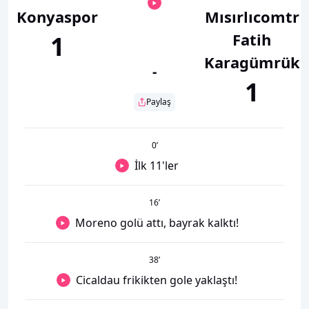
Konyaspor
Mısırlıcomtr
Fatih
1
Karagümrük
-
1
Paylaş
0
’
İlk 11'ler
16
’
Moreno golü attı, bayrak kalktı!
38
’
Cicaldau frikikten gole yaklaştı!