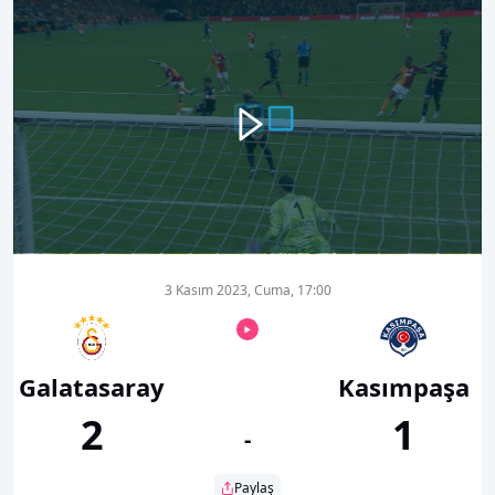
00:00
00:20
3 Kasım 2023, Cuma, 17:00
Galatasaray
Kasımpaşa
2
1
-
Paylaş