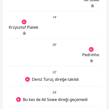
14
’
Krzysztof Piatek
20
’
Pedrinho
22
’
Deniz Türüç direğe takıldı
24
’
Bu kez de Ali Sowe direği geçemedi