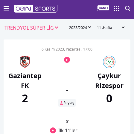
TRENDYOL SÜPER LİG
2023/2024
11 .Hafta
6 Kasım 2023, Pazartesi, 17:00
Gaziantep
Çaykur
FK
Rizespor
-
2
0
Paylaş
0
’
İlk 11'ler