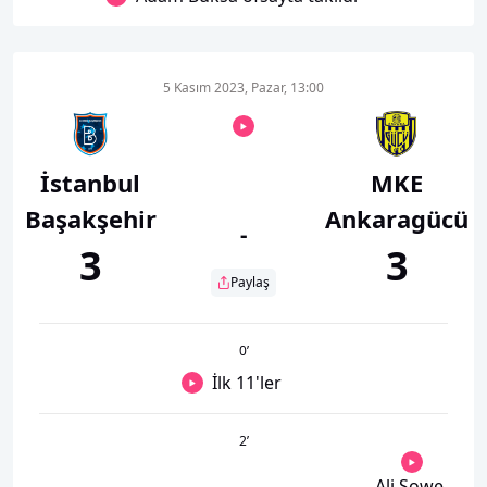
5 Kasım 2023, Pazar, 13:00
İstanbul
MKE
Başakşehir
Ankaragücü
-
3
3
Paylaş
0
’
İlk 11'ler
2
’
Ali Sowe