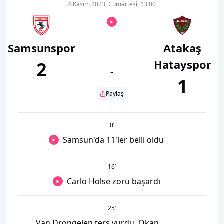
4 Kasım 2023, Cumartesi, 13:00
Samsunspor
Atakaş
Hatayspor
2
-
1
Paylaş
0
’
Samsun'da 11'ler belli oldu
16
’
Carlo Holse zoru başardı
25
’
Van Drongelen ters vurdu, Okan