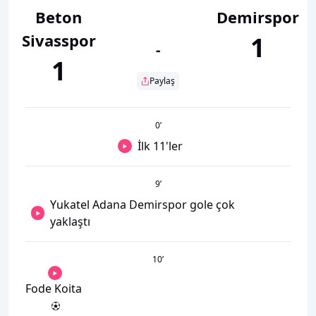
Beton
Demirspor
Sivasspor
1
-
1
Paylaş
0
’
İlk 11'ler
9
’
Yukatel Adana Demirspor gole çok
yaklaştı
10
’
Fode Koita