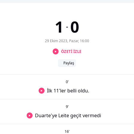
1
0
-
29 Ekim 2023, Pazar, 16:00
ÖZETİ İZLE
Paylaş
0
’
İlk 11'ler belli oldu.
9
’
Duarte'ye Leite geçit vermedi
16
’