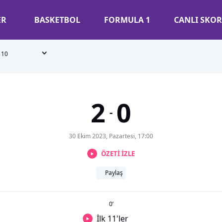
ER
BASKETBOL
FORMULA 1
CANLI SKOR
10
2
0
-
30 Ekim 2023, Pazartesi, 17:00
ÖZETİ İZLE
Paylaş
0
’
İlk 11'ler