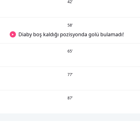
42
’
58
’
Diaby boş kaldığı pozisyonda golü bulamadı!
65
’
77
’
87
’