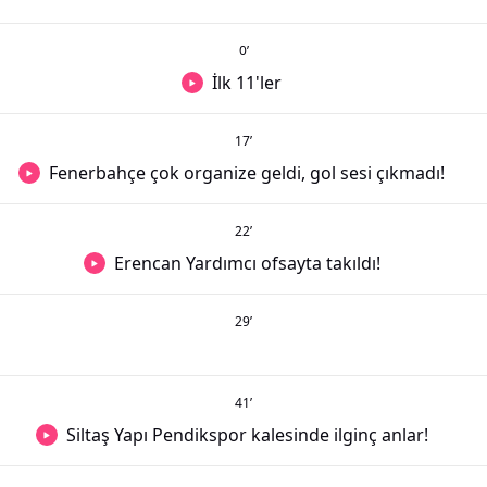
0
’
İlk 11'ler
17
’
Fenerbahçe çok organize geldi, gol sesi çıkmadı!
22
’
Erencan Yardımcı ofsayta takıldı!
29
’
41
’
Siltaş Yapı Pendikspor kalesinde ilginç anlar!