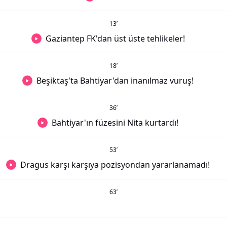
13
’
Gaziantep FK'dan üst üste tehlikeler!
18
’
Beşiktaş'ta Bahtiyar'dan inanılmaz vuruş!
36
’
Bahtiyar'ın füzesini Nita kurtardı!
53
’
Dragus karşı karşıya pozisyondan yararlanamadı!
63
’