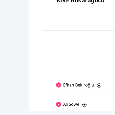
MKE Ankaragücü
Efkan Bekiroğlu
Ali Sowe