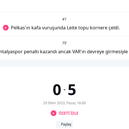
41
’
Pelkas'ın kafa vuruşunda Leite topu kornere çeldi.
75
’
ntalyaspor penaltı kazandı ancak VAR'ın devreye girmesiyle i
0
5
-
29 Ekim 2023, Pazar, 16:00
ÖZETİ İZLE
Paylaş