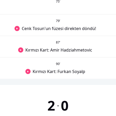
75
’
79
’
Cenk Tosun'un füzesi direkten döndü!
87
’
Kırmızı Kart: Amir Hadziahmetovic
90
’
Kırmızı Kart: Furkan Soyalp
2
0
-