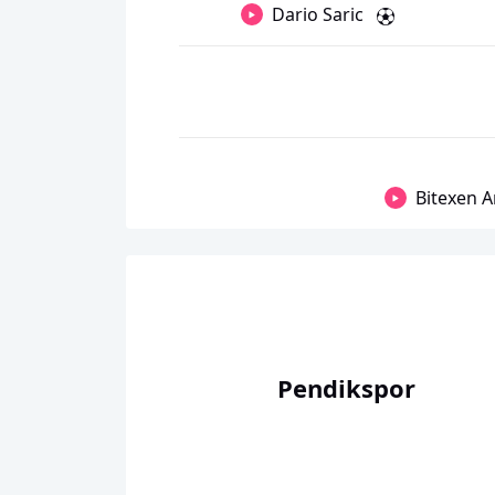
Dario Saric
Bitexen A
Pendikspor