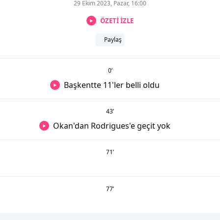
29 Ekim 2023, Pazar, 16:00
ÖZETİ İZLE
Paylaş
0
’
Başkentte 11'ler belli oldu
43
’
Okan'dan Rodrigues'e geçit yok
71
’
77
’