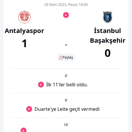
29 Ekim 2023, Pazar, 16:00
Antalyaspor
İstanbul
Başakşehir
1
-
0
Paylaş
0
’
İlk 11'ler belli oldu.
9
’
Duarte'ye Leite geçit vermedi
16
’