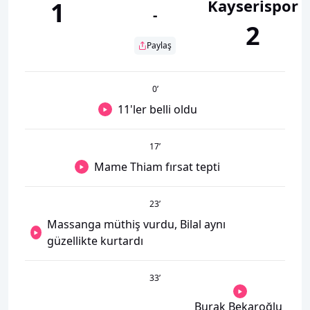
Kayserispor
1
-
2
Paylaş
0
’
11'ler belli oldu
17
’
Mame Thiam fırsat tepti
23
’
Massanga müthiş vurdu, Bilal aynı
güzellikte kurtardı
33
’
Burak Bekaroğlu