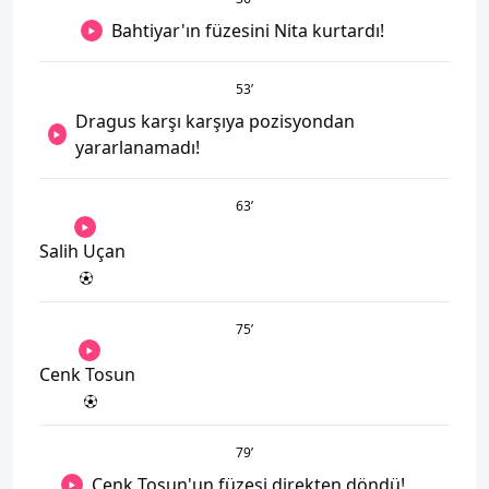
Bahtiyar'ın füzesini Nita kurtardı!
53
’
Dragus karşı karşıya pozisyondan
yararlanamadı!
63
’
Salih Uçan
75
’
Cenk Tosun
79
’
Cenk Tosun'un füzesi direkten döndü!