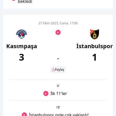
bekledi
27 Ekim 2023, Cuma, 17:00
Kasımpaşa
İstanbulspor
3
1
-
Paylaş
0
’
İlk 11'ler
18
’
İstanbulspor gole çok yaklaştı!