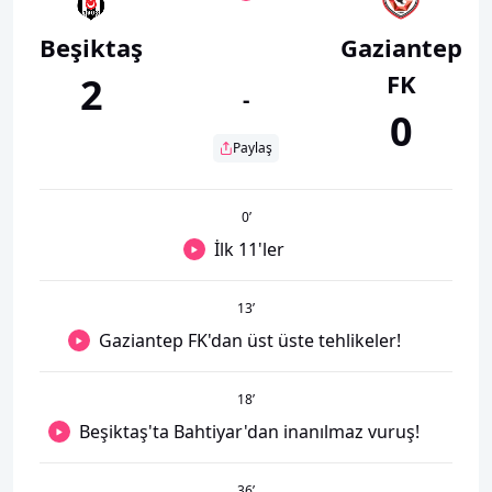
Beşiktaş
Gaziantep
FK
2
-
0
Paylaş
0
’
İlk 11'ler
13
’
Gaziantep FK'dan üst üste tehlikeler!
18
’
Beşiktaş'ta Bahtiyar'dan inanılmaz vuruş!
36
’