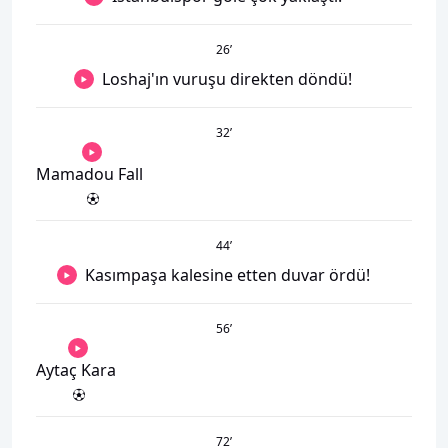
26
’
Loshaj'ın vuruşu direkten döndü!
32
’
Mamadou Fall
44
’
Kasımpaşa kalesine etten duvar ördü!
56
’
Aytaç Kara
72
’