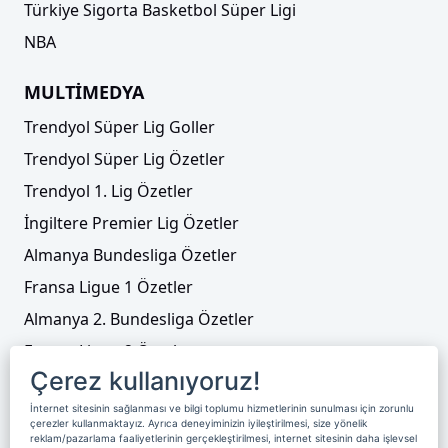
Türkiye Sigorta Basketbol Süper Ligi
NBA
MULTİMEDYA
Trendyol Süper Lig Goller
Trendyol Süper Lig Özetler
Trendyol 1. Lig Özetler
İngiltere Premier Lig Özetler
Almanya Bundesliga Özetler
Fransa Ligue 1 Özetler
Almanya 2. Bundesliga Özetler
Fransa Ligue 2 Özetler
Çerez kullanıyoruz!
Tenis
İnternet sitesinin sağlanması ve bilgi toplumu hizmetlerinin sunulması için zorunlu
Video Liste
çerezler kullanmaktayız. Ayrıca deneyiminizin iyileştirilmesi, size yönelik
reklam/pazarlama faaliyetlerinin gerçekleştirilmesi, internet sitesinin daha işlevsel
Foto Galeriler