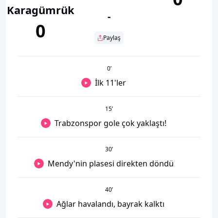
Karagümrük
-
0
Paylaş
0
’
İlk 11'ler
15
’
Trabzonspor gole çok yaklaştı!
30
’
Mendy'nin plasesi direkten döndü
40
’
Ağlar havalandı, bayrak kalktı