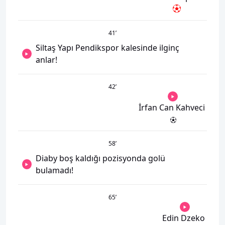
41
’
Siltaş Yapı Pendikspor kalesinde ilginç
anlar!
42
’
İrfan Can Kahveci
58
’
Diaby boş kaldığı pozisyonda golü
bulamadı!
65
’
Edin Dzeko