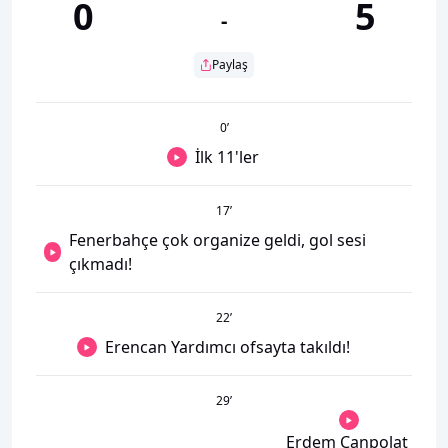
0
5
-
Paylaş
0
’
İlk 11'ler
17
’
Fenerbahçe çok organize geldi, gol sesi
çıkmadı!
22
’
Erencan Yardımcı ofsayta takıldı!
29
’
Erdem Canpolat