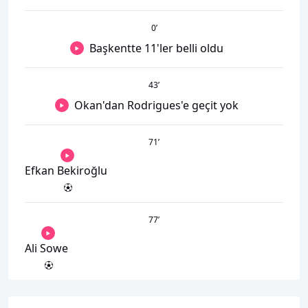
0
’
Başkentte 11'ler belli oldu
43
’
Okan'dan Rodrigues'e geçit yok
71
’
Efkan Bekiroğlu
77
’
Ali Sowe