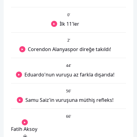
0
’
İlk 11'ler
2
’
Corendon Alanyaspor direğe takıldı!
44
’
Eduardo'nun vuruşu az farkla dışarıda!
56
’
Samu Saiz'in vuruşuna müthiş refleks!
66
’
Fatih Aksoy