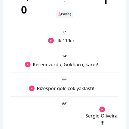
1
-
0
Paylaş
0
’
İlk 11'ler
14
’
Kerem vurdu, Gökhan çıkardı!
55
’
Rizespor gole çok yaklaştı!
68
’
Sergio Oliveira