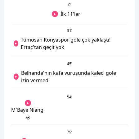
0
’
İlk 11'ler
31
’
Tümosan Konyaspor gole çok yaklaştı!
Ertaç'tan geçit yok
45
’
Belhanda'nın kafa vuruşunda kaleci gole
izin vermedi
54
’
M'Baye Niang
79
’