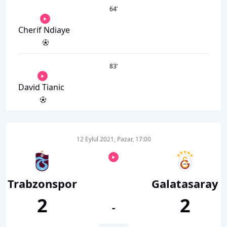
64
’
Cherif Ndiaye
83
’
David Tianic
12 Eylül 2021, Pazar, 17:00
Trabzonspor
Galatasaray
2
2
-