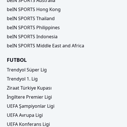
beIN SPORTS Australia
beIN SPORTS Hong Kong
beIN SPORTS Thailand
beIN SPORTS Philippines
beIN SPORTS Indonesia
beIN SPORTS Middle East and Africa
FUTBOL
Trendyol Süper Lig
Trendyol 1. Lig
Ziraat Türkiye Kupası
İngiltere Premier Ligi
UEFA Şampiyonlar Ligi
UEFA Avrupa Ligi
UEFA Konferans Ligi