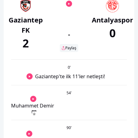
Gaziantep
Antalyaspor
FK
0
-
2
Paylaş
0
’
Gaziantep'te ilk 11'ler netleşti!
54
’
Muhammet Demir
90
’