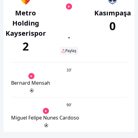
Metro
Kasımpaşa
Holding
0
Kayserispor
-
2
Paylaş
33
’
Bernard Mensah
90
’
Miguel Felipe Nunes Cardoso