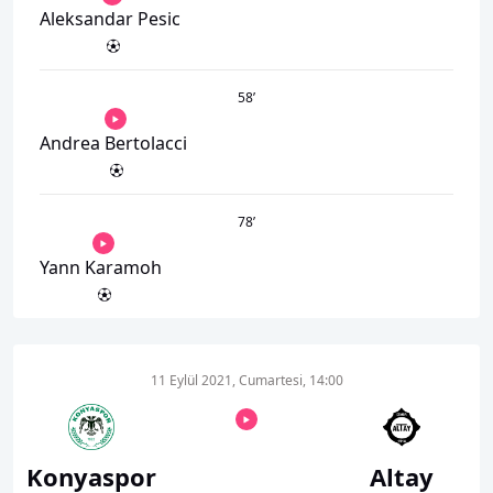
Aleksandar Pesic
58
’
Andrea Bertolacci
78
’
Yann Karamoh
11 Eylül 2021, Cumartesi, 14:00
Konyaspor
Altay