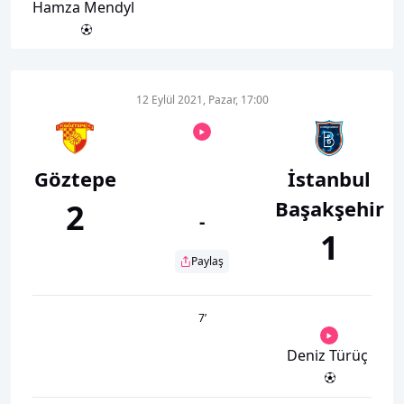
Hamza Mendyl
12 Eylül 2021, Pazar, 17:00
Göztepe
İstanbul
Başakşehir
2
-
1
Paylaş
7
’
Deniz Türüç