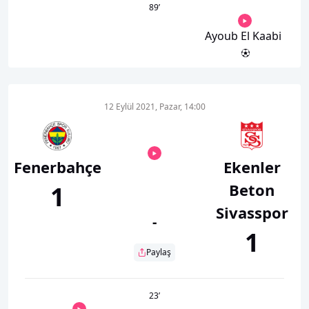
89
’
Ayoub El Kaabi
12 Eylül 2021, Pazar, 14:00
Fenerbahçe
Ekenler
Beton
1
Sivasspor
-
1
Paylaş
23
’