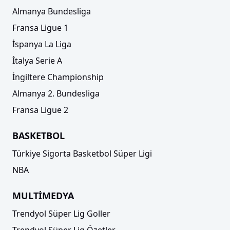
Almanya Bundesliga
Fransa Ligue 1
İspanya La Liga
İtalya Serie A
İngiltere Championship
Almanya 2. Bundesliga
Fransa Ligue 2
BASKETBOL
Türkiye Sigorta Basketbol Süper Ligi
NBA
MULTİMEDYA
Trendyol Süper Lig Goller
Trendyol Süper Lig Özetler