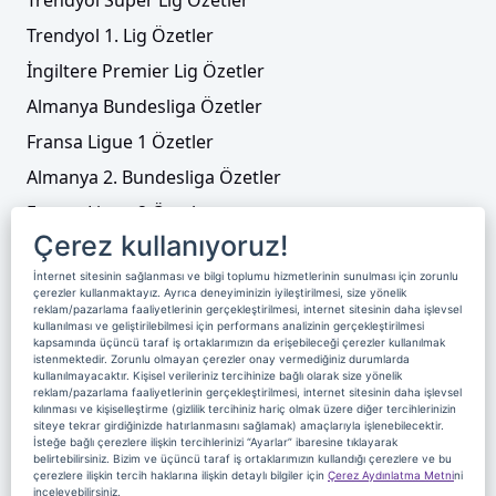
Trendyol 1. Lig Özetler
İngiltere Premier Lig Özetler
Almanya Bundesliga Özetler
Fransa Ligue 1 Özetler
Almanya 2. Bundesliga Özetler
Fransa Ligue 2 Özetler
Çerez kullanıyoruz!
Tenis
İnternet sitesinin sağlanması ve bilgi toplumu hizmetlerinin sunulması için zorunlu
Video Liste
çerezler kullanmaktayız. Ayrıca deneyiminizin iyileştirilmesi, size yönelik
reklam/pazarlama faaliyetlerinin gerçekleştirilmesi, internet sitesinin daha işlevsel
Foto Galeriler
kullanılması ve geliştirilebilmesi için performans analizinin gerçekleştirilmesi
kapsamında üçüncü taraf iş ortaklarımızın da erişebileceği çerezler kullanılmak
istenmektedir. Zorunlu olmayan çerezler onay vermediğiniz durumlarda
kullanılmayacaktır. Kişisel verileriniz tercihinize bağlı olarak size yönelik
Üyelik
Yayın Akışı
Reklam
Site Sözleşmesi
reklam/pazarlama faaliyetlerinin gerçekleştirilmesi, internet sitesinin daha işlevsel
kılınması ve kişiselleştirme (gizlilik tercihiniz hariç olmak üzere diğer tercihlerinizin
Künye ve İletişim
Çerez Politikası
siteye tekrar girdiğinizde hatırlanmasını sağlamak) amaçlarıyla işlenebilecektir.
İsteğe bağlı çerezlere ilişkin tercihlerinizi “Ayarlar” ibaresine tıklayarak
Çerez Yönetimi
Veri Sahibi Başvuru Formu
belirtebilirsiniz. Bizim ve üçüncü taraf iş ortaklarımızın kullandığı çerezlere ve bu
çerezlere ilişkin tercih haklarına ilişkin detaylı bilgiler için
Çerez Aydınlatma Metni
ni
Nereden İzlerim
inceleyebilirsiniz.