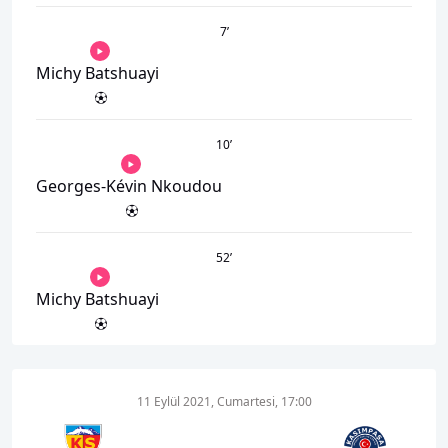
7
’
Michy Batshuayi
10
’
Georges-Kévin Nkoudou
52
’
Michy Batshuayi
11 Eylül 2021, Cumartesi, 17:00