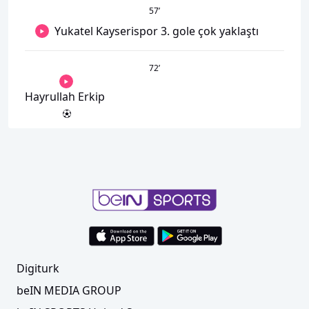
57
’
Yukatel Kayserispor 3. gole çok yaklaştı
72
’
Hayrullah Erkip
Digiturk
beIN MEDIA GROUP