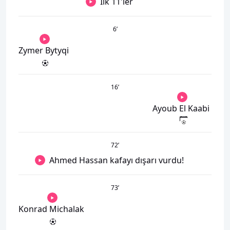
İlk 11'ler
6
’
Zymer Bytyqi
16
’
Ayoub El Kaabi
72
’
Ahmed Hassan kafayı dışarı vurdu!
73
’
Konrad Michalak