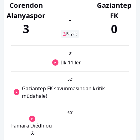
Corendon
Gaziantep
Alanyaspor
FK
-
3
0
Paylaş
0
’
İlk 11'ler
52
’
Gaziantep FK savunmasından kritik
müdahale!
60
’
Famara Diédhiou