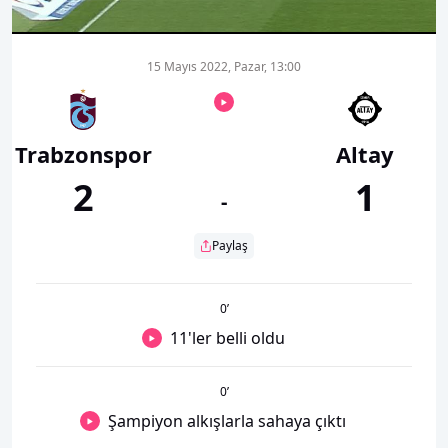
00:01
00:00
15 Mayıs 2022, Pazar, 13:00
Trabzonspor
Altay
2
1
-
Paylaş
0
’
11'ler belli oldu
0
’
Şampiyon alkışlarla sahaya çıktı