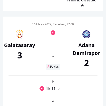
Fredrik Ulvestad
16 Mayıs 2022, Pazartesi, 17:00
Galatasaray
Adana
Demirspor
3
-
2
Paylaş
0
’
İlk 11'ler
4
’