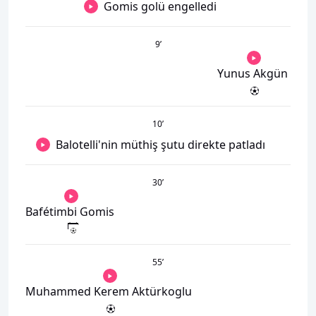
Gomis golü engelledi
9
’
Yunus Akgün
10
’
Balotelli'nin müthiş şutu direkte patladı
30
’
Bafétimbi Gomis
55
’
Muhammed Kerem Aktürkoglu