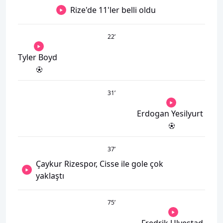
Rize'de 11'ler belli oldu
22
’
Tyler Boyd
31
’
Erdogan Yesilyurt
37
’
Çaykur Rizespor, Cisse ile gole çok
yaklaştı
75
’