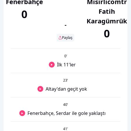
Fenerbahçe
Mısırlıcomtr
Fatih
0
Karagümrük
-
0
Paylaş
0
’
İlk 11'ler
23
’
Altay'dan geçit yok
40
’
Fenerbahçe, Serdar ile gole yaklaştı
41
’