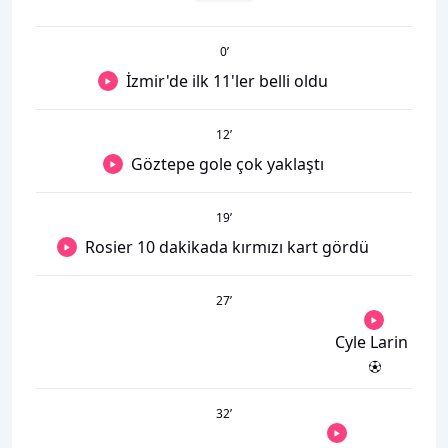
0
’
İzmir'de ilk 11'ler belli oldu
12
’
Göztepe gole çok yaklaştı
19
’
Rosier 10 dakikada kırmızı kart gördü
27
’
Cyle Larin
32
’