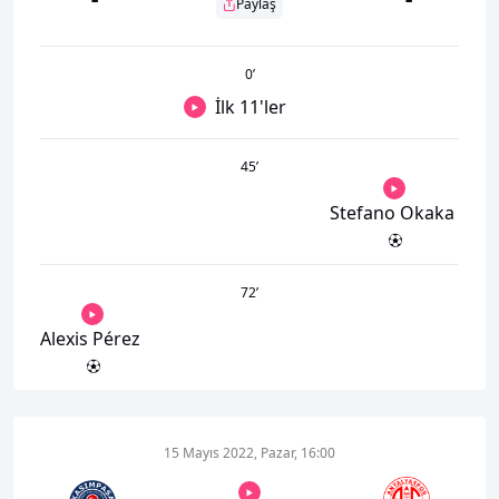
Paylaş
0
’
İlk 11'ler
45
’
Stefano Okaka
72
’
Alexis Pérez
15 Mayıs 2022, Pazar, 16:00