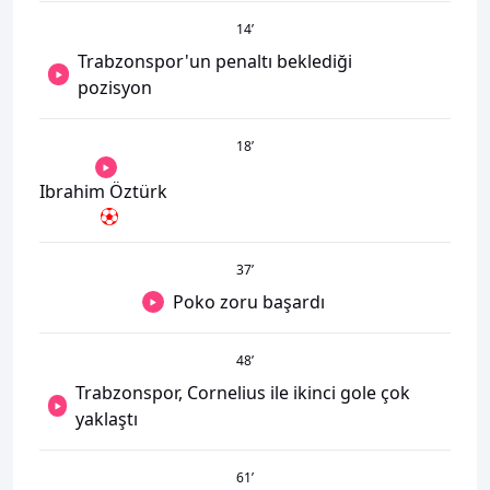
14
’
Trabzonspor'un penaltı beklediği
pozisyon
18
’
Ibrahim Öztürk
37
’
Poko zoru başardı
48
’
Trabzonspor, Cornelius ile ikinci gole çok
yaklaştı
61
’