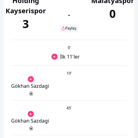
Holding
Malatyaspor
Kayserispor
0
-
3
Paylaş
0
’
İlk 11'ler
10
’
Gökhan Sazdagi
45
’
Gökhan Sazdagi