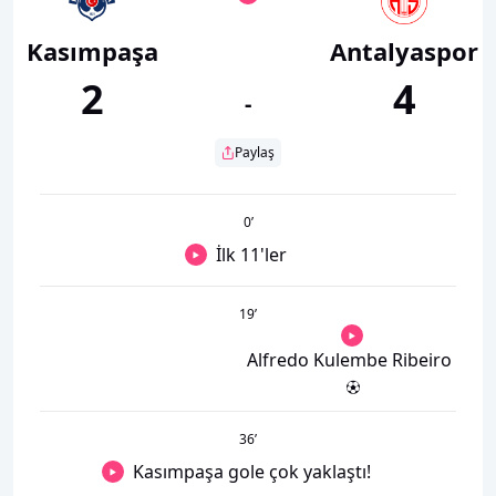
Kasımpaşa
Antalyaspor
2
4
-
Paylaş
0
’
İlk 11'ler
19
’
Alfredo Kulembe Ribeiro
36
’
Kasımpaşa gole çok yaklaştı!