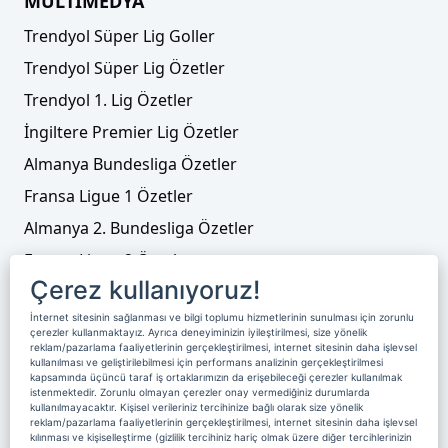
MULTİMEDYA
Trendyol Süper Lig Goller
Trendyol Süper Lig Özetler
Trendyol 1. Lig Özetler
İngiltere Premier Lig Özetler
Almanya Bundesliga Özetler
Fransa Ligue 1 Özetler
Almanya 2. Bundesliga Özetler
Fransa Ligue 2 Özetler
Çerez kullanıyoruz!
Tenis
İnternet sitesinin sağlanması ve bilgi toplumu hizmetlerinin sunulması için zorunlu
Video Liste
çerezler kullanmaktayız. Ayrıca deneyiminizin iyileştirilmesi, size yönelik
reklam/pazarlama faaliyetlerinin gerçekleştirilmesi, internet sitesinin daha işlevsel
Foto Galeriler
kullanılması ve geliştirilebilmesi için performans analizinin gerçekleştirilmesi
kapsamında üçüncü taraf iş ortaklarımızın da erişebileceği çerezler kullanılmak
istenmektedir. Zorunlu olmayan çerezler onay vermediğiniz durumlarda
kullanılmayacaktır. Kişisel verileriniz tercihinize bağlı olarak size yönelik
Üyelik
Yayın Akışı
Reklam
Site Sözleşmesi
reklam/pazarlama faaliyetlerinin gerçekleştirilmesi, internet sitesinin daha işlevsel
kılınması ve kişiselleştirme (gizlilik tercihiniz hariç olmak üzere diğer tercihlerinizin
Künye ve İletişim
Çerez Politikası