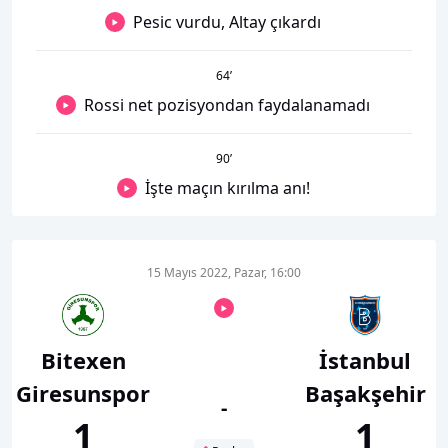
Pesic vurdu, Altay çıkardı
64
’
Rossi net pozisyondan faydalanamadı
90
’
İşte maçın kırılma anı!
15 Mayıs 2022, Pazar, 16:00
Bitexen
İstanbul
Giresunspor
Başakşehir
-
1
1