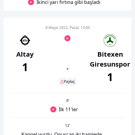
İkinci yarı fırtına gibi başladı
8 Mayıs 2022, Pazar, 13:00
Altay
Bitexen
Giresunspor
1
-
1
Paylaş
0
’
İlk 11'ler
12
’
Kappel vurdu, Onurcan iki hamlede