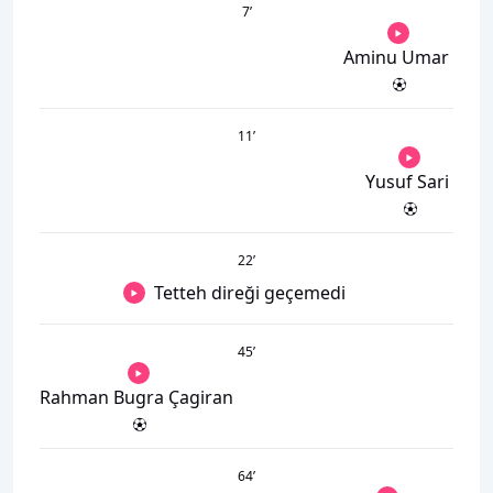
7
’
Aminu Umar
11
’
Yusuf Sari
22
’
Tetteh direği geçemedi
45
’
Rahman Bugra Çagiran
64
’