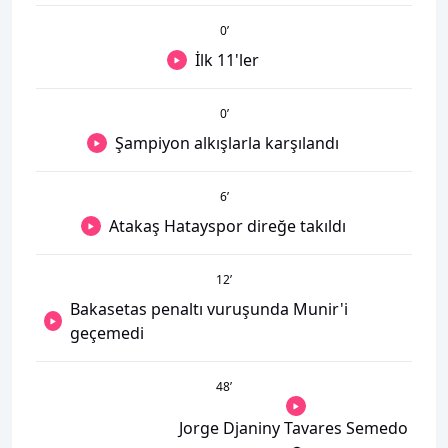
0
’
İlk 11'ler
0
’
Şampiyon alkışlarla karşılandı
6
’
Atakaş Hatayspor direğe takıldı
12
’
Bakasetas penaltı vuruşunda Munir'i
geçemedi
48
’
Jorge Djaniny Tavares Semedo