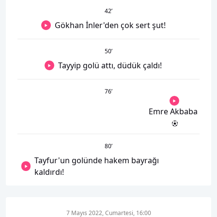
42
’
Gökhan İnler'den çok sert şut!
50
’
Tayyip golü attı, düdük çaldı!
76
’
Emre Akbaba
80
’
Tayfur'un golünde hakem bayrağı
kaldırdı!
7 Mayıs 2022, Cumartesi, 16:00