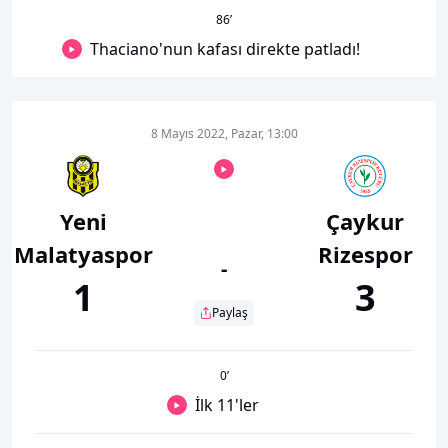
86
’
Thaciano'nun kafası direkte patladı!
8 Mayıs 2022, Pazar, 13:00
Yeni
Çaykur
Malatyaspor
Rizespor
-
1
3
Paylaş
0
’
İlk 11'ler