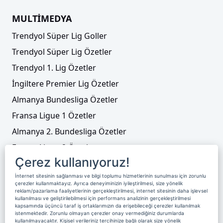
MULTİMEDYA
Trendyol Süper Lig Goller
Trendyol Süper Lig Özetler
Trendyol 1. Lig Özetler
İngiltere Premier Lig Özetler
Almanya Bundesliga Özetler
Fransa Ligue 1 Özetler
Almanya 2. Bundesliga Özetler
Fransa Ligue 2 Özetler
Çerez kullanıyoruz!
Tenis
İnternet sitesinin sağlanması ve bilgi toplumu hizmetlerinin sunulması için zorunlu
Video Liste
çerezler kullanmaktayız. Ayrıca deneyiminizin iyileştirilmesi, size yönelik
reklam/pazarlama faaliyetlerinin gerçekleştirilmesi, internet sitesinin daha işlevsel
Foto Galeriler
kullanılması ve geliştirilebilmesi için performans analizinin gerçekleştirilmesi
kapsamında üçüncü taraf iş ortaklarımızın da erişebileceği çerezler kullanılmak
istenmektedir. Zorunlu olmayan çerezler onay vermediğiniz durumlarda
kullanılmayacaktır. Kişisel verileriniz tercihinize bağlı olarak size yönelik
Üyelik
Yayın Akışı
Reklam
Site Sözleşmesi