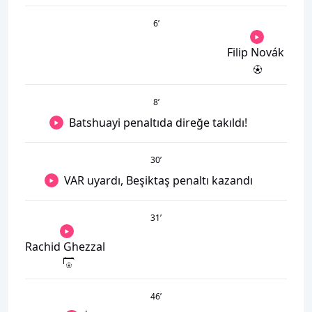
6
’
Filip Novák
8
’
Batshuayi penaltıda direğe takıldı!
30
’
VAR uyardı, Beşiktaş penaltı kazandı
31
’
Rachid Ghezzal
46
’