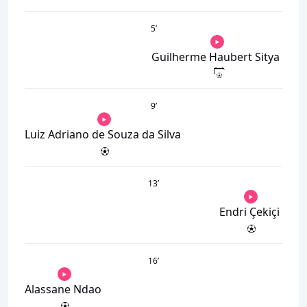
5
’
Guilherme Haubert Sitya
9
’
Luiz Adriano de Souza da Silva
13
’
Endri Çekiçi
16
’
Alassane Ndao