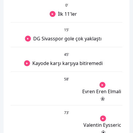
0
’
İlk 11'ler
15
’
DG Sivasspor gole çok yaklaştı
45
’
Kayode karşı karşıya bitiremedi
58
’
Evren Eren Elmali
73
’
Valentin Eysseric