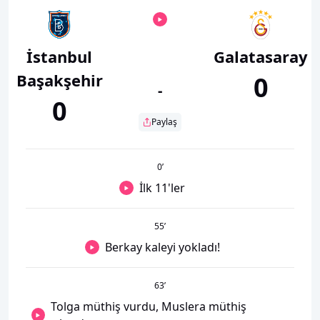
İstanbul
Galatasaray
Başakşehir
0
-
0
Paylaş
0
’
İlk 11'ler
55
’
Berkay kaleyi yokladı!
63
’
Tolga müthiş vurdu, Muslera müthiş