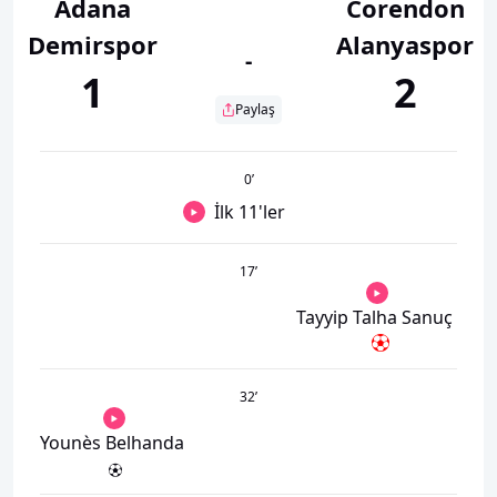
Adana
Corendon
Demirspor
Alanyaspor
-
1
2
Paylaş
0
’
İlk 11'ler
17
’
Tayyip Talha Sanuç
32
’
Younès Belhanda