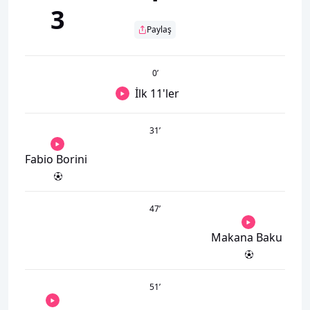
3
Paylaş
0
’
İlk 11'ler
31
’
Fabio Borini
47
’
Makana Baku
51
’