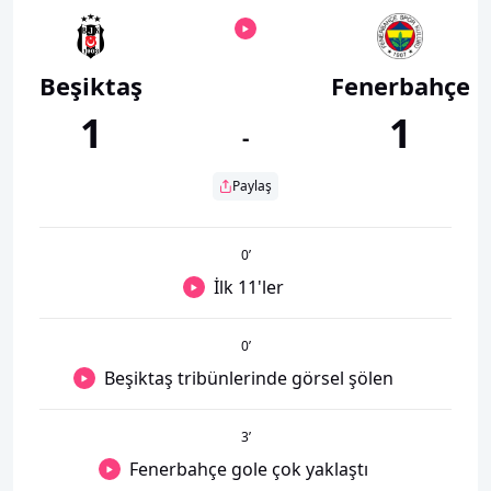
Beşiktaş
Fenerbahçe
1
1
-
Paylaş
0
’
İlk 11'ler
0
’
Beşiktaş tribünlerinde görsel şölen
3
’
Fenerbahçe gole çok yaklaştı