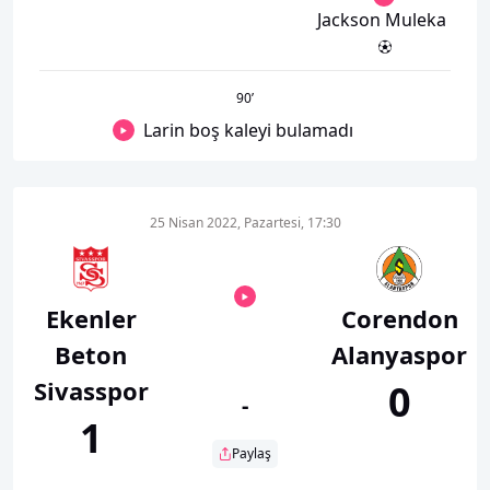
Jackson Muleka
90
’
Larin boş kaleyi bulamadı
25 Nisan 2022, Pazartesi, 17:30
Ekenler
Corendon
Beton
Alanyaspor
Sivasspor
0
-
1
Paylaş