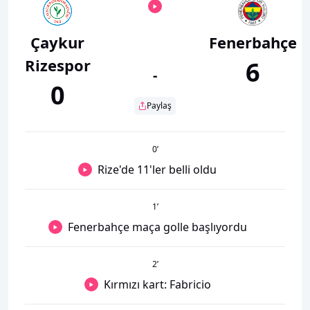
Çaykur
Fenerbahçe
Rizespor
6
-
0
Paylaş
0
’
Rize'de 11'ler belli oldu
1
’
Fenerbahçe maça golle başlıyordu
2
’
Kırmızı kart: Fabricio