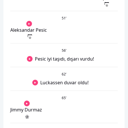
51
’
Aleksandar Pesic
56
’
Pesic iyi taşıdı, dışarı vurdu!
62
’
Luckassen duvar oldu!
65
’
Jimmy Durmaz