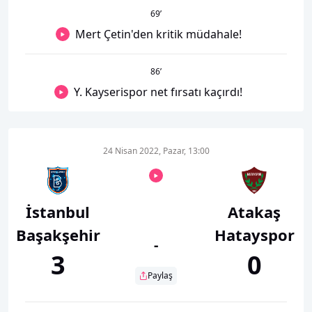
69
’
Mert Çetin'den kritik müdahale!
86
’
Y. Kayserispor net fırsatı kaçırdı!
24 Nisan 2022, Pazar, 13:00
İstanbul
Atakaş
Başakşehir
Hatayspor
-
3
0
Paylaş