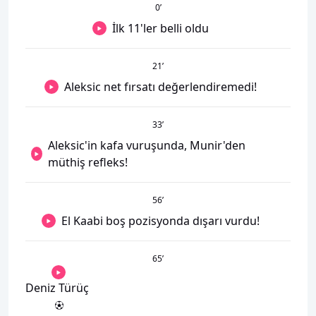
0
’
İlk 11'ler belli oldu
21
’
Aleksic net fırsatı değerlendiremedi!
33
’
Aleksic'in kafa vuruşunda, Munir'den
müthiş refleks!
56
’
El Kaabi boş pozisyonda dışarı vurdu!
65
’
Deniz Türüç