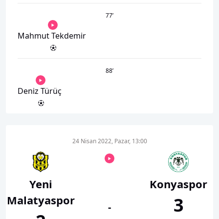
77
’
Mahmut Tekdemir
88
’
Deniz Türüç
24 Nisan 2022, Pazar, 13:00
Yeni
Konyaspor
Malatyaspor
3
-