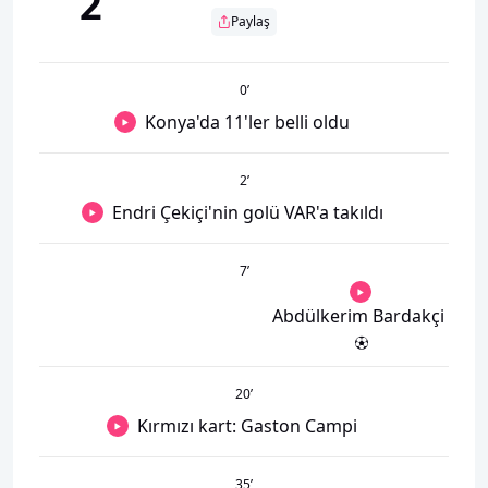
2
Paylaş
0
’
Konya'da 11'ler belli oldu
2
’
Endri Çekiçi'nin golü VAR'a takıldı
7
’
Abdülkerim Bardakçi
20
’
Kırmızı kart: Gaston Campi
35
’