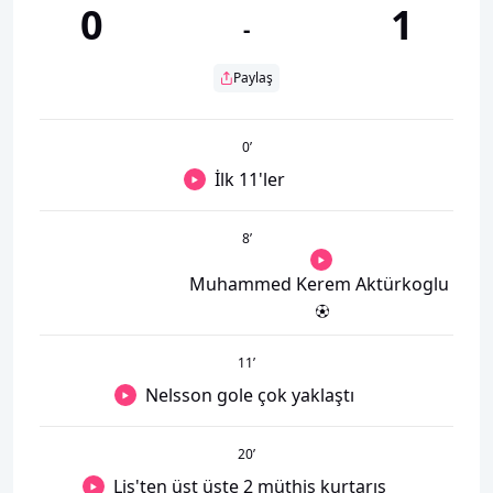
0
1
-
Paylaş
0
’
İlk 11'ler
8
’
Muhammed Kerem Aktürkoglu
11
’
Nelsson gole çok yaklaştı
20
’
Lis'ten üst üste 2 müthiş kurtarış