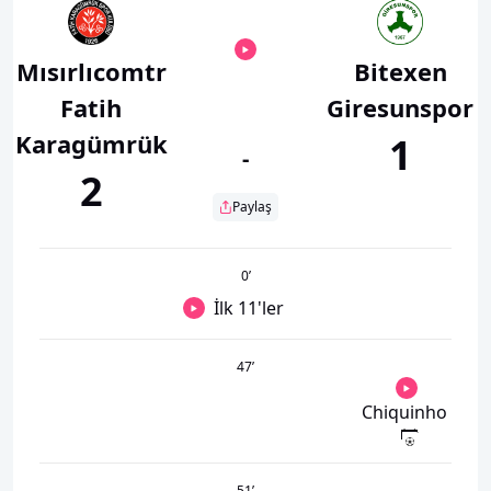
Mısırlıcomtr
Bitexen
Fatih
Giresunspor
Karagümrük
1
-
2
Paylaş
0
’
İlk 11'ler
47
’
Chiquinho
51
’