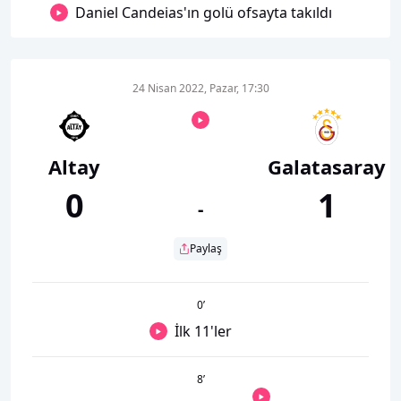
Daniel Candeias'ın golü ofsayta takıldı
24 Nisan 2022, Pazar, 17:30
Altay
Galatasaray
0
1
-
Paylaş
0
’
İlk 11'ler
8
’