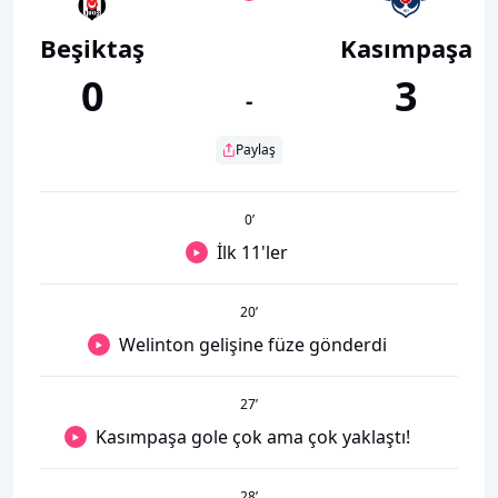
Beşiktaş
Kasımpaşa
0
3
-
Paylaş
0
’
İlk 11'ler
20
’
Welinton gelişine füze gönderdi
27
’
Kasımpaşa gole çok ama çok yaklaştı!
28
’