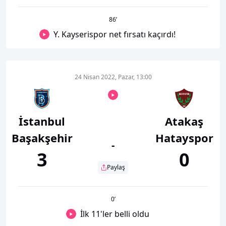
86
’
Y. Kayserispor net fırsatı kaçırdı!
24 Nisan 2022, Pazar, 13:00
İstanbul
Atakaş
Başakşehir
Hatayspor
-
3
0
Paylaş
0
’
İlk 11'ler belli oldu