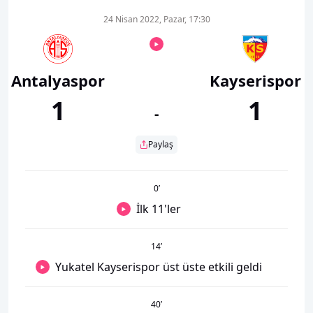
24 Nisan 2022, Pazar, 17:30
Antalyaspor
Kayserispor
1
1
-
Paylaş
0
’
İlk 11'ler
14
’
Yukatel Kayserispor üst üste etkili geldi
40
’