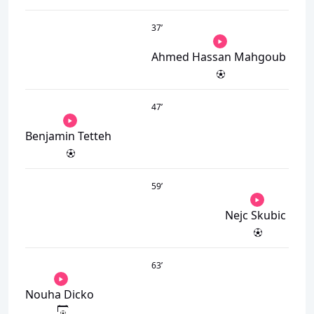
37
’
Ahmed Hassan Mahgoub
47
’
Benjamin Tetteh
59
’
Nejc Skubic
63
’
Nouha Dicko