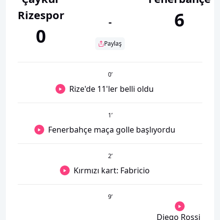
Rizespor
6
-
0
Paylaş
0
’
Rize'de 11'ler belli oldu
1
’
Fenerbahçe maça golle başlıyordu
2
’
Kırmızı kart: Fabricio
9
’
Diego Rossi