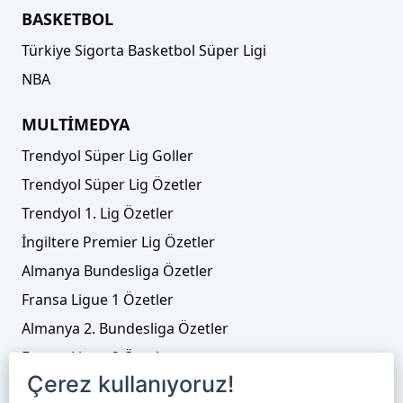
BASKETBOL
Türkiye Sigorta Basketbol Süper Ligi
NBA
MULTİMEDYA
Trendyol Süper Lig Goller
Trendyol Süper Lig Özetler
Trendyol 1. Lig Özetler
İngiltere Premier Lig Özetler
Almanya Bundesliga Özetler
Fransa Ligue 1 Özetler
Almanya 2. Bundesliga Özetler
Fransa Ligue 2 Özetler
Çerez kullanıyoruz!
Tenis