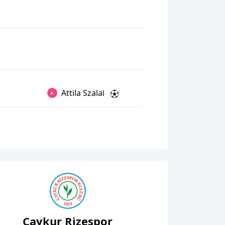
Attila Szalai
Çaykur Rizespor