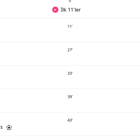
0
’
İlk 11'ler
11
’
27
’
33
’
39
’
43
’
is