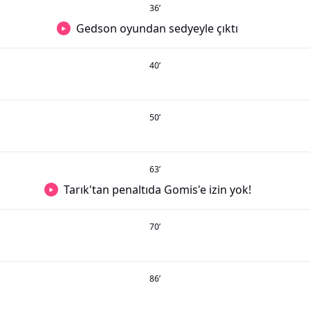
36
’
Gedson oyundan sedyeyle çıktı
40
’
50
’
63
’
Tarık'tan penaltıda Gomis'e izin yok!
70
’
86
’