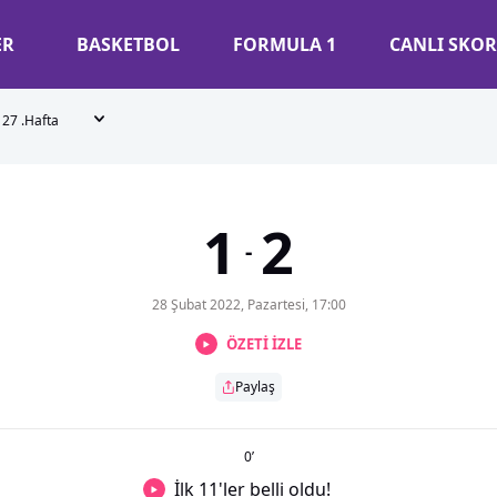
ER
BASKETBOL
FORMULA 1
CANLI SKOR
27 .Hafta
1
2
-
28 Şubat 2022, Pazartesi, 17:00
ÖZETİ İZLE
Paylaş
0
’
İlk 11'ler belli oldu!