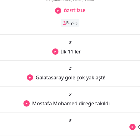
ÖZETİ İZLE
Paylaş
0
’
İlk 11'ler
2
’
Galatasaray gole çok yaklaştı!
5
’
Mostafa Mohamed direğe takıldı
8
’