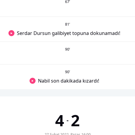
67
’
81
’
Serdar Dursun galibiyet topuna dokunamadı!
90
’
90
’
Nabil son dakikada kızardı!
4
2
-
27 Şubat 2022, Pazar, 16:00