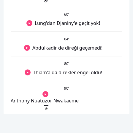
60
’
Lung'dan Djaniny'e geçit yok!
64
’
Abdülkadir de direği geçemedi!
80
’
Thiam'a da direkler engel oldu!
90
’
Anthony Nuatuzor Nwakaeme