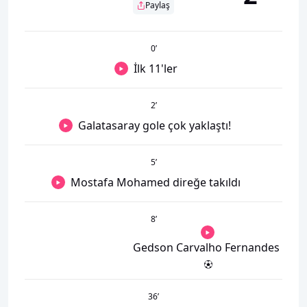
Paylaş
0
’
İlk 11'ler
2
’
Galatasaray gole çok yaklaştı!
5
’
Mostafa Mohamed direğe takıldı
8
’
Gedson Carvalho Fernandes
36
’