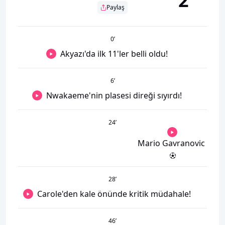
2
Paylaş
0
’
Akyazı'da ilk 11'ler belli oldu!
6
’
Nwakaeme'nin plasesi direği sıyırdı!
24
’
Mario Gavranovic
28
’
Carole'den kale önünde kritik müdahale!
46
’