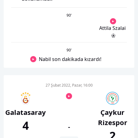
90
’
Attila Szalai
90
’
Nabil son dakikada kızardı!
27 Şubat 2022, Pazar, 16:00
Galatasaray
Çaykur
Rizespor
4
-
2