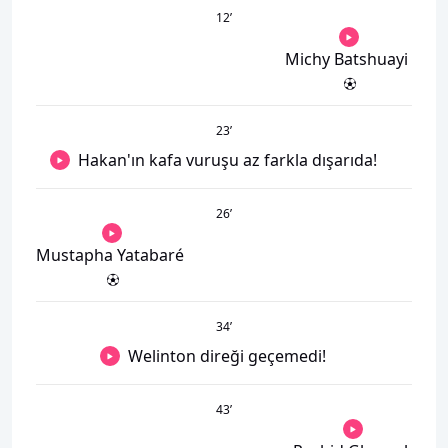
12
’
Michy Batshuayi
23
’
Hakan'ın kafa vuruşu az farkla dışarıda!
26
’
Mustapha Yatabaré
34
’
Welinton direği geçemedi!
43
’