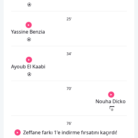
25
’
Yassine Benzia
34
’
Ayoub El Kaabi
70
’
Nouha Dicko
76
’
Zeffane farkı 1'e indirme fırsatını kaçırdı!