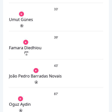
33
’
Umut Günes
39
’
Famara Diedhiou
43
’
João Pedro Barradas Novais
87
’
Oguz Aydin