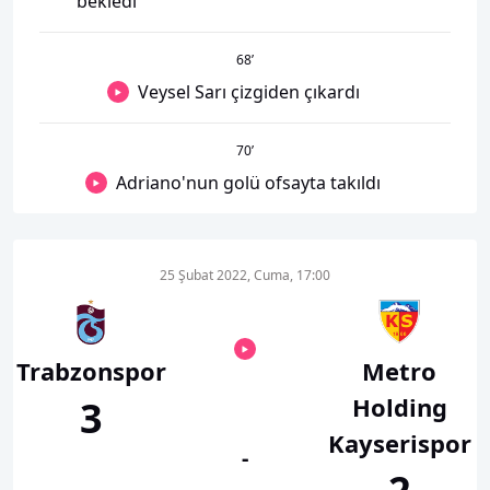
bekledi
68
’
Veysel Sarı çizgiden çıkardı
70
’
Adriano'nun golü ofsayta takıldı
25 Şubat 2022, Cuma, 17:00
Trabzonspor
Metro
Holding
3
Kayserispor
-