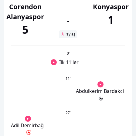
Corendon
Konyaspor
Alanyaspor
1
-
5
Paylaş
0
’
İlk 11'ler
11
’
Abdulkerim Bardakci
27
’
Adil Demirbağ