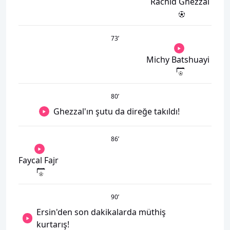
Rachid Ghezzal
73
’
Michy Batshuayi
80
’
Ghezzal'ın şutu da direğe takıldı!
86
’
Faycal Fajr
90
’
Ersin'den son dakikalarda müthiş
kurtarış!