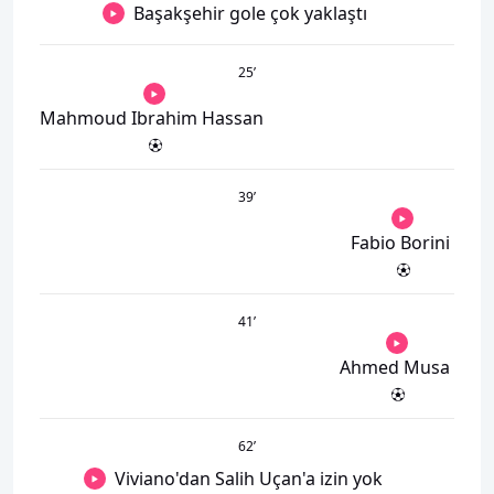
Başakşehir gole çok yaklaştı
25
’
Mahmoud Ibrahim Hassan
39
’
Fabio Borini
41
’
Ahmed Musa
62
’
Viviano'dan Salih Uçan'a izin yok