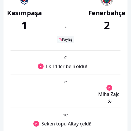
Kasımpaşa
Fenerbahçe
1
2
-
Paylaş
0
’
İlk 11'ler belli oldu!
6
’
Miha Zajc
16
’
Seken topu Altay çeldi!