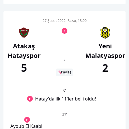
27 Şubat 2022, Pazar, 13:00
Atakaş
Yeni
Hatayspor
Malatyaspor
-
5
2
Paylaş
0
’
Hatay'da ilk 11'ler belli oldu!
21
’
Ayoub El Kaabi