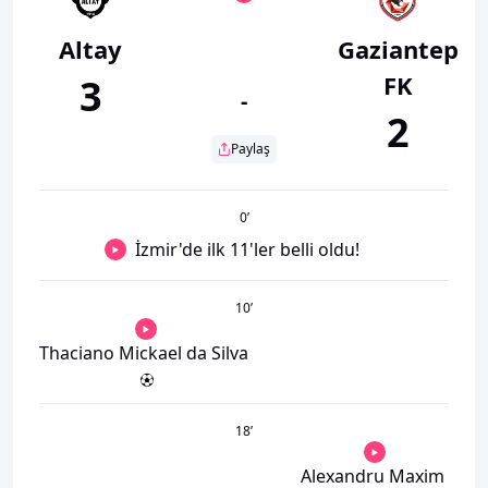
Altay
Gaziantep
FK
3
-
2
Paylaş
0
’
İzmir'de ilk 11'ler belli oldu!
10
’
Thaciano Mickael da Silva
18
’
Alexandru Maxim