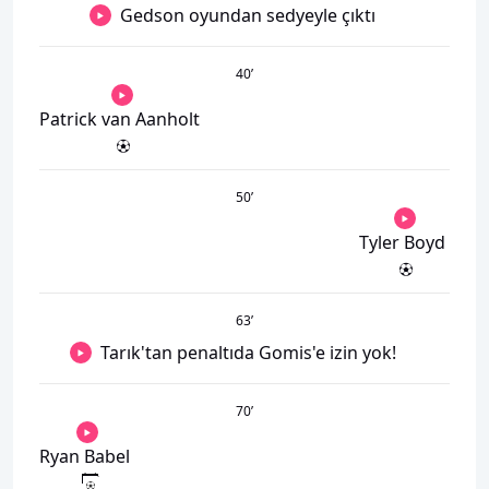
Gedson oyundan sedyeyle çıktı
40
’
Patrick van Aanholt
50
’
Tyler Boyd
63
’
Tarık'tan penaltıda Gomis'e izin yok!
70
’
Ryan Babel