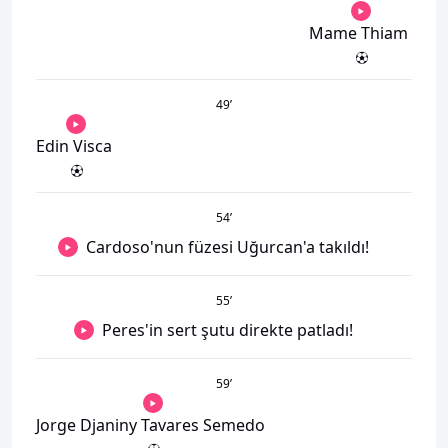
Mame Thiam
49
’
Edin Visca
54
’
Cardoso'nun füzesi Uğurcan'a takıldı!
55
’
Peres'in sert şutu direkte patladı!
59
’
Jorge Djaniny Tavares Semedo