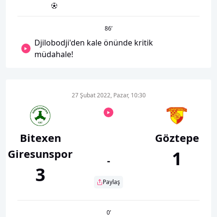
86
’
Djilobodji'den kale önünde kritik
müdahale!
27 Şubat 2022, Pazar, 10:30
Bitexen
Göztepe
Giresunspor
1
-
3
Paylaş
0
’