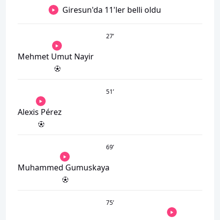
Giresun'da 11'ler belli oldu
27
’
Mehmet Umut Nayir
51
’
Alexis Pérez
69
’
Muhammed Gumuskaya
75
’