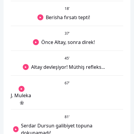
18
’
Berisha fırsatı tepti!
37
’
Önce Altay, sonra direk!
45
’
Altay devleşiyor! Müthiş refleks...
67
’
J. Muleka
81
’
Serdar Dursun galibiyet topuna
dokunamadı!