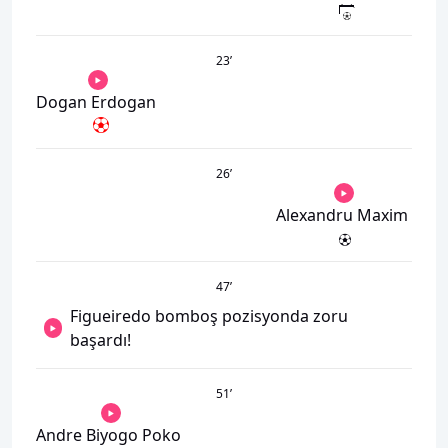
23
’
Dogan Erdogan
26
’
Alexandru Maxim
47
’
Figueiredo bomboş pozisyonda zoru
başardı!
51
’
Andre Biyogo Poko