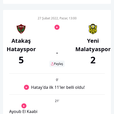
27 Şubat 2022, Pazar, 13:00
Atakaş
Yeni
Hatayspor
Malatyaspor
-
5
2
Paylaş
0
’
Hatay'da ilk 11'ler belli oldu!
21
’
Ayoub El Kaabi