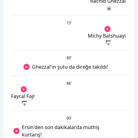
Rachid Ghezzal
73
’
Michy Batshuayi
80
’
Ghezzal'ın şutu da direğe takıldı!
86
’
Faycal Fajr
90
’
Ersin'den son dakikalarda müthiş
kurtarış!