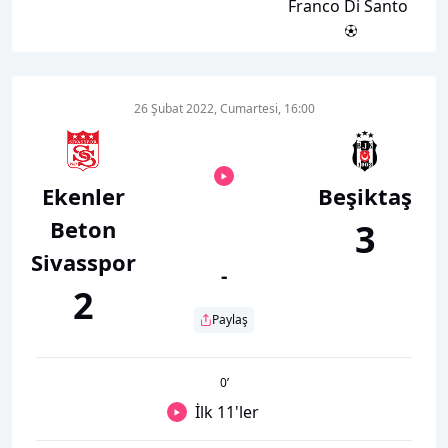
Franco Di Santo
26 Şubat 2022, Cumartesi, 16:00
Ekenler
Beşiktaş
Beton
3
Sivasspor
-
2
Paylaş
0
’
İlk 11'ler