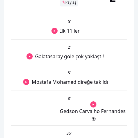
Paylaş
0
’
İlk 11'ler
2
’
Galatasaray gole çok yaklaştı!
5
’
Mostafa Mohamed direğe takıldı
8
’
Gedson Carvalho Fernandes
36
’