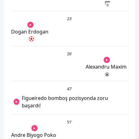
23
’
Dogan Erdogan
26
’
Alexandru Maxim
47
’
Figueiredo bomboş pozisyonda zoru
başardı!
51
’
Andre Biyogo Poko