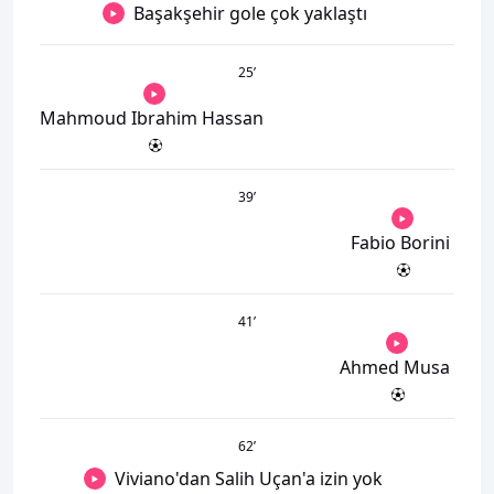
Başakşehir gole çok yaklaştı
25
’
Mahmoud Ibrahim Hassan
39
’
Fabio Borini
41
’
Ahmed Musa
62
’
Viviano'dan Salih Uçan'a izin yok