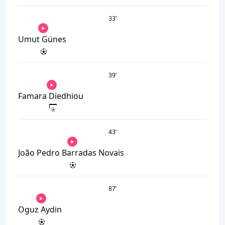
33
’
Umut Günes
39
’
Famara Diedhiou
43
’
João Pedro Barradas Novais
87
’
Oguz Aydin