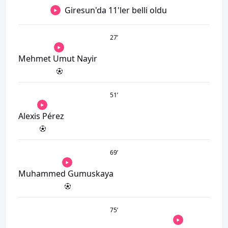
Giresun'da 11'ler belli oldu
27
’
Mehmet Umut Nayir
51
’
Alexis Pérez
69
’
Muhammed Gumuskaya
75
’