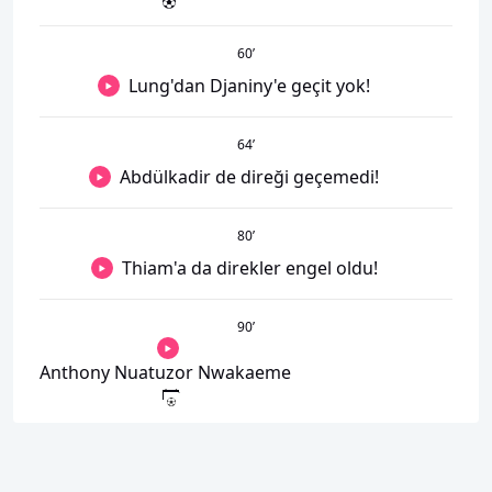
60
’
Lung'dan Djaniny'e geçit yok!
64
’
Abdülkadir de direği geçemedi!
80
’
Thiam'a da direkler engel oldu!
90
’
Anthony Nuatuzor Nwakaeme