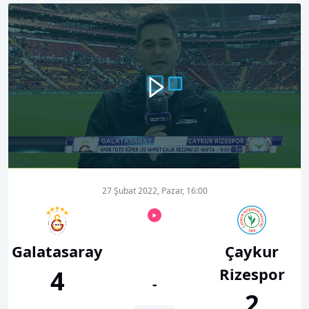
00:00
00:39
27 Şubat 2022, Pazar, 16:00
Galatasaray
Çaykur
Rizespor
4
-
2