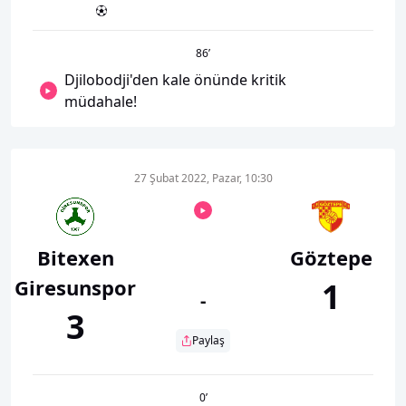
86
’
Djilobodji'den kale önünde kritik
müdahale!
27 Şubat 2022, Pazar, 10:30
Bitexen
Göztepe
Giresunspor
1
-
3
Paylaş
0
’