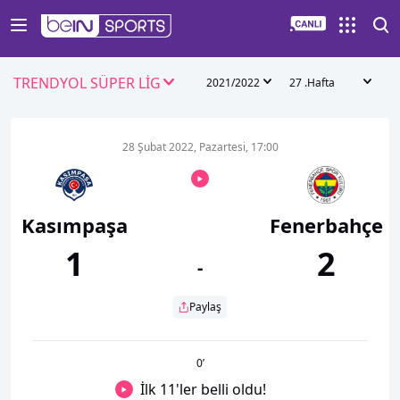
TRENDYOL SÜPER LİG
2021/2022
27 .Hafta
28 Şubat 2022, Pazartesi, 17:00
Kasımpaşa
Fenerbahçe
1
2
-
Paylaş
0
’
İlk 11'ler belli oldu!