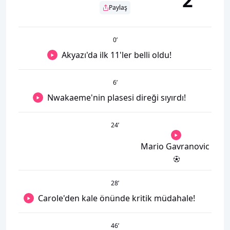
2
Paylaş
0
’
Akyazı'da ilk 11'ler belli oldu!
6
’
Nwakaeme'nin plasesi direği sıyırdı!
24
’
Mario Gavranovic
28
’
Carole'den kale önünde kritik müdahale!
46
’