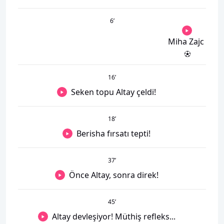
6
’
Miha Zajc
16
’
Seken topu Altay çeldi!
18
’
Berisha fırsatı tepti!
37
’
Önce Altay, sonra direk!
45
’
Altay devleşiyor! Müthiş refleks...