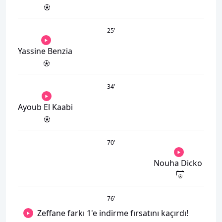
25
’
Yassine Benzia
34
’
Ayoub El Kaabi
70
’
Nouha Dicko
76
’
Zeffane farkı 1'e indirme fırsatını kaçırdı!