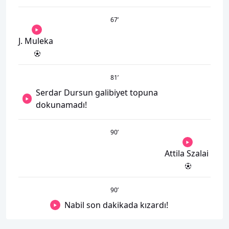
67
’
J. Muleka
81
’
Serdar Dursun galibiyet topuna
dokunamadı!
90
’
Attila Szalai
90
’
Nabil son dakikada kızardı!