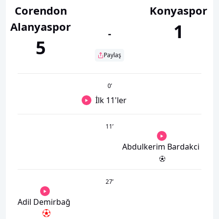
Corendon
Konyaspor
Alanyaspor
1
-
5
Paylaş
0
’
İlk 11'ler
11
’
Abdulkerim Bardakci
27
’
Adil Demirbağ