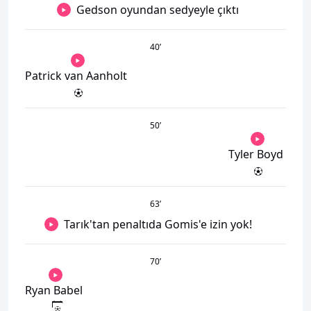
Gedson oyundan sedyeyle çıktı
40
’
Patrick van Aanholt
50
’
Tyler Boyd
63
’
Tarık'tan penaltıda Gomis'e izin yok!
70
’
Ryan Babel