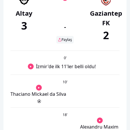
Altay
Gaziantep
FK
3
-
2
Paylaş
0
’
İzmir'de ilk 11'ler belli oldu!
10
’
Thaciano Mickael da Silva
18
’
Alexandru Maxim