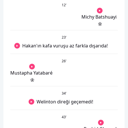
12
’
Michy Batshuayi
23
’
Hakan'ın kafa vuruşu az farkla dışarıda!
26
’
Mustapha Yatabaré
34
’
Welinton direği geçemedi!
43
’