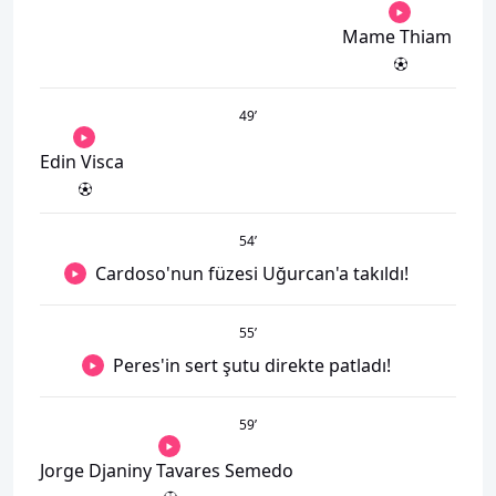
Mame Thiam
49
’
Edin Visca
54
’
Cardoso'nun füzesi Uğurcan'a takıldı!
55
’
Peres'in sert şutu direkte patladı!
59
’
Jorge Djaniny Tavares Semedo