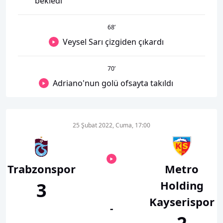
bekledi
68
’
Veysel Sarı çizgiden çıkardı
70
’
Adriano'nun golü ofsayta takıldı
25 Şubat 2022, Cuma, 17:00
Trabzonspor
Metro
Holding
3
Kayserispor
-