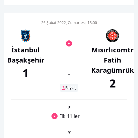
26 Şubat 2022, Cumartesi, 13:00
İstanbul
Mısırlıcomtr
Başakşehir
Fatih
Karagümrük
1
-
2
Paylaş
0
’
İlk 11'ler
9
’