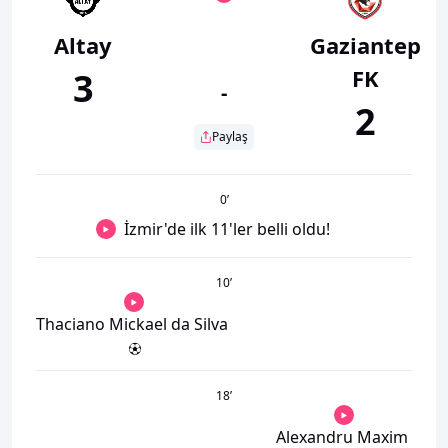
Altay
Gaziantep
FK
3
-
2
Paylaş
0
’
İzmir'de ilk 11'ler belli oldu!
10
’
Thaciano Mickael da Silva
18
’
Alexandru Maxim