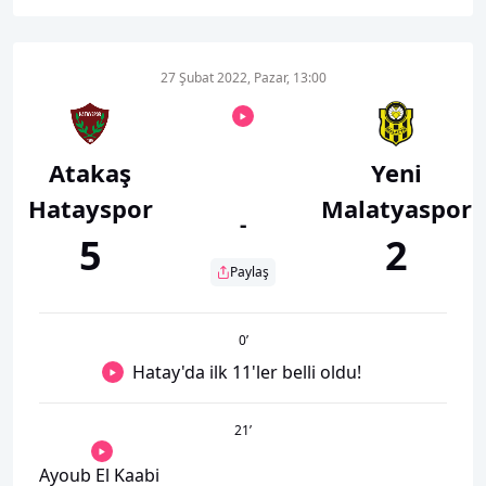
27 Şubat 2022, Pazar, 13:00
Atakaş
Yeni
Hatayspor
Malatyaspor
-
5
2
Paylaş
0
’
Hatay'da ilk 11'ler belli oldu!
21
’
Ayoub El Kaabi