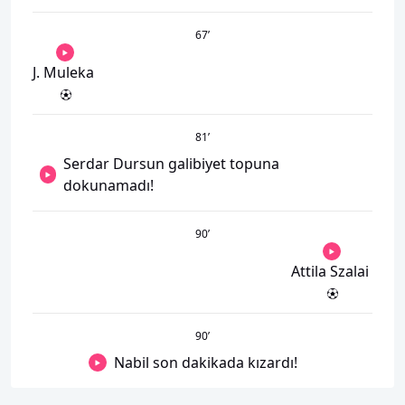
67
’
J. Muleka
81
’
Serdar Dursun galibiyet topuna
dokunamadı!
90
’
Attila Szalai
90
’
Nabil son dakikada kızardı!