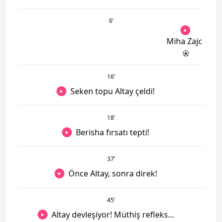
6
’
Miha Zajc
16
’
Seken topu Altay çeldi!
18
’
Berisha fırsatı tepti!
37
’
Önce Altay, sonra direk!
45
’
Altay devleşiyor! Müthiş refleks...