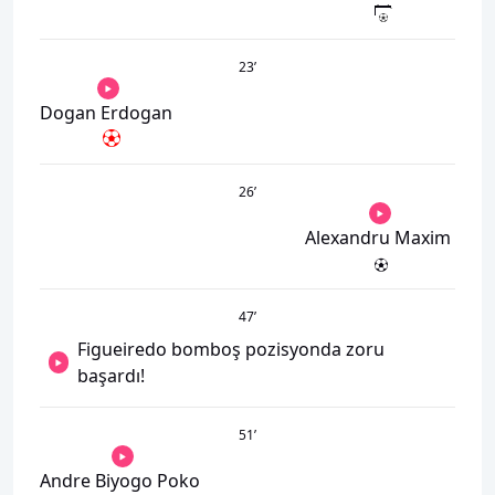
23
’
Dogan Erdogan
26
’
Alexandru Maxim
47
’
Figueiredo bomboş pozisyonda zoru
başardı!
51
’
Andre Biyogo Poko