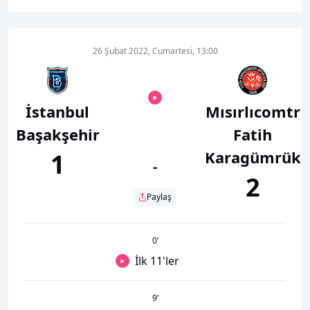
26 Şubat 2022, Cumartesi, 13:00
İstanbul
Mısırlıcomtr
Başakşehir
Fatih
Karagümrük
1
-
2
Paylaş
0
’
İlk 11'ler
9
’