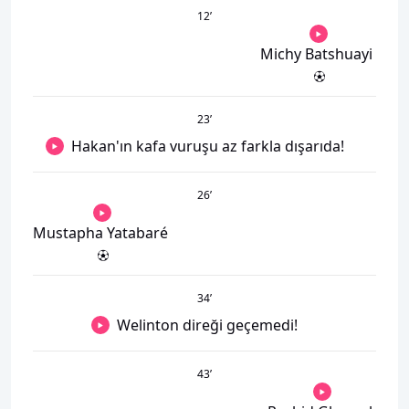
12
’
Michy Batshuayi
23
’
Hakan'ın kafa vuruşu az farkla dışarıda!
26
’
Mustapha Yatabaré
34
’
Welinton direği geçemedi!
43
’