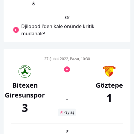
86
’
Djilobodji'den kale önünde kritik
müdahale!
27 Şubat 2022, Pazar, 10:30
Bitexen
Göztepe
Giresunspor
1
-
3
Paylaş
0
’