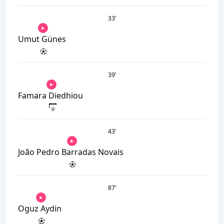
33
’
Umut Günes
39
’
Famara Diedhiou
43
’
João Pedro Barradas Novais
87
’
Oguz Aydin