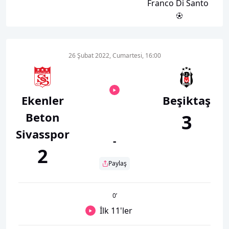
Franco Di Santo
26 Şubat 2022, Cumartesi, 16:00
Ekenler
Beşiktaş
Beton
3
Sivasspor
-
2
Paylaş
0
’
İlk 11'ler