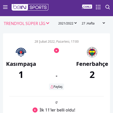
TRENDYOL SÜPER LİG
2021/2022
27 .Hafta
28 Şubat 2022, Pazartesi, 17:00
Kasımpaşa
Fenerbahçe
1
2
-
Paylaş
0
’
İlk 11'ler belli oldu!