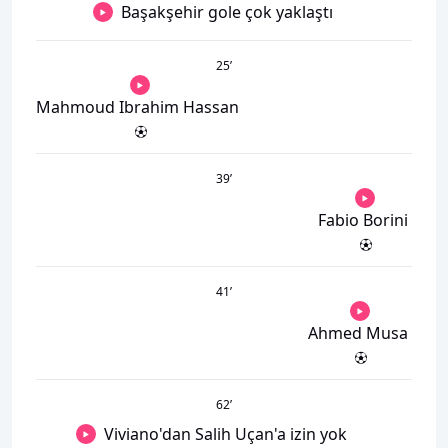
Başakşehir gole çok yaklaştı
25
’
Mahmoud Ibrahim Hassan
39
’
Fabio Borini
41
’
Ahmed Musa
62
’
Viviano'dan Salih Uçan'a izin yok