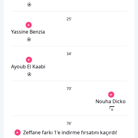
25
’
Yassine Benzia
34
’
Ayoub El Kaabi
70
’
Nouha Dicko
76
’
Zeffane farkı 1'e indirme fırsatını kaçırdı!