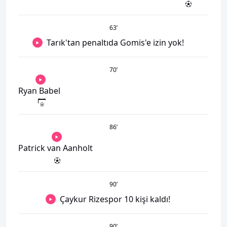
63
’
Tarık'tan penaltıda Gomis'e izin yok!
70
’
Ryan Babel
86
’
Patrick van Aanholt
90
’
Çaykur Rizespor 10 kişi kaldı!
90
’