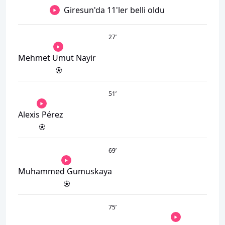
Giresun'da 11'ler belli oldu
27
’
Mehmet Umut Nayir
51
’
Alexis Pérez
69
’
Muhammed Gumuskaya
75
’