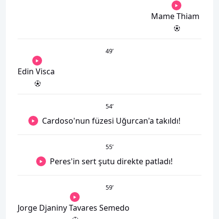
Mame Thiam
49
’
Edin Visca
54
’
Cardoso'nun füzesi Uğurcan'a takıldı!
55
’
Peres'in sert şutu direkte patladı!
59
’
Jorge Djaniny Tavares Semedo