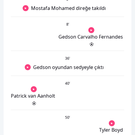
Mostafa Mohamed direğe takıldı
8
’
Gedson Carvalho Fernandes
36
’
Gedson oyundan sedyeyle çıktı
40
’
Patrick van Aanholt
50
’
Tyler Boyd