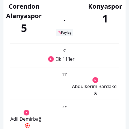
Corendon
Konyaspor
Alanyaspor
1
-
5
Paylaş
0
’
İlk 11'ler
11
’
Abdulkerim Bardakci
27
’
Adil Demirbağ