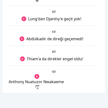
60
’
Lung'dan Djaniny'e geçit yok!
64
’
Abdülkadir de direği geçemedi!
80
’
Thiam'a da direkler engel oldu!
90
’
Anthony Nuatuzor Nwakaeme