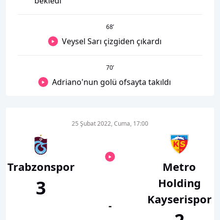
bekledi
68
’
Veysel Sarı çizgiden çıkardı
70
’
Adriano'nun golü ofsayta takıldı
25 Şubat 2022, Cuma, 17:00
Trabzonspor
Metro
Holding
3
Kayserispor
-