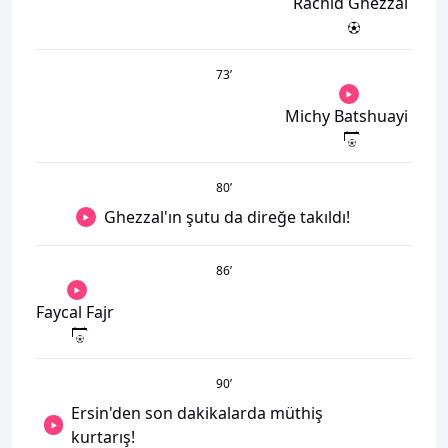
Rachid Ghezzal
73
’
Michy Batshuayi
80
’
Ghezzal'ın şutu da direğe takıldı!
86
’
Faycal Fajr
90
’
Ersin'den son dakikalarda müthiş
kurtarış!