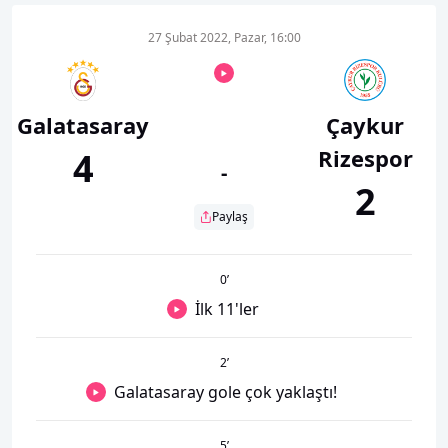
27 Şubat 2022, Pazar, 16:00
Galatasaray
Çaykur
Rizespor
4
-
2
Paylaş
0
’
İlk 11'ler
2
’
Galatasaray gole çok yaklaştı!
5
’