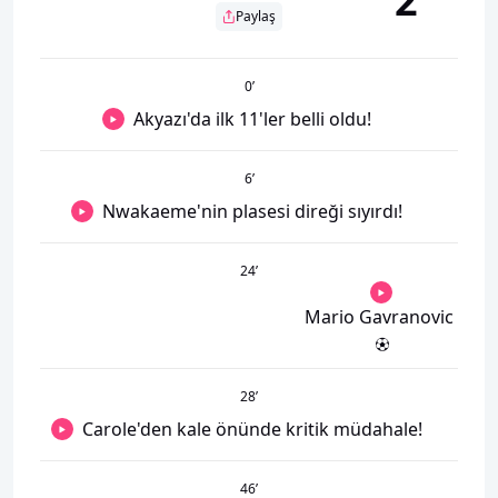
2
Paylaş
0
’
Akyazı'da ilk 11'ler belli oldu!
6
’
Nwakaeme'nin plasesi direği sıyırdı!
24
’
Mario Gavranovic
28
’
Carole'den kale önünde kritik müdahale!
46
’