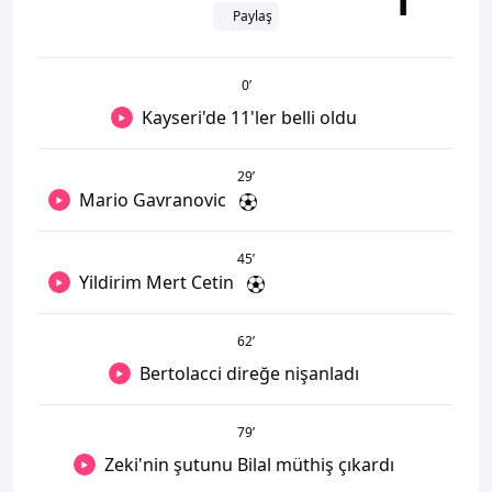
1
Paylaş
0
’
Kayseri'de 11'ler belli oldu
29
’
Mario Gavranovic
45
’
Yildirim Mert Cetin
62
’
Bertolacci direğe nişanladı
79
’
Zeki'nin şutunu Bilal müthiş çıkardı