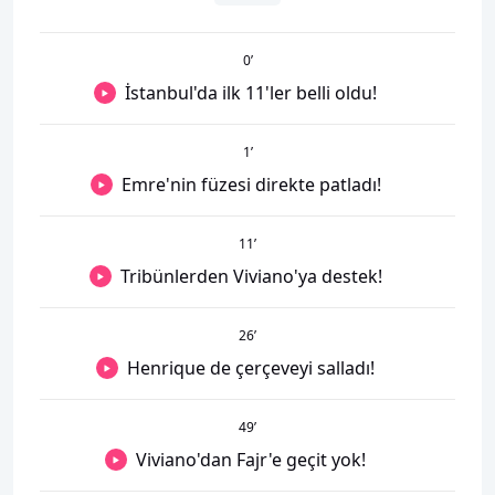
0
’
İstanbul'da ilk 11'ler belli oldu!
1
’
Emre'nin füzesi direkte patladı!
11
’
Tribünlerden Viviano'ya destek!
26
’
Henrique de çerçeveyi salladı!
49
’
Viviano'dan Fajr'e geçit yok!