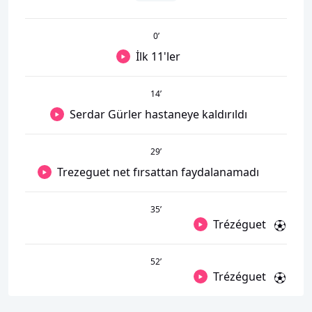
0
’
İlk 11'ler
14
’
Serdar Gürler hastaneye kaldırıldı
29
’
Trezeguet net fırsattan faydalanamadı
35
’
Trézéguet
52
’
Trézéguet