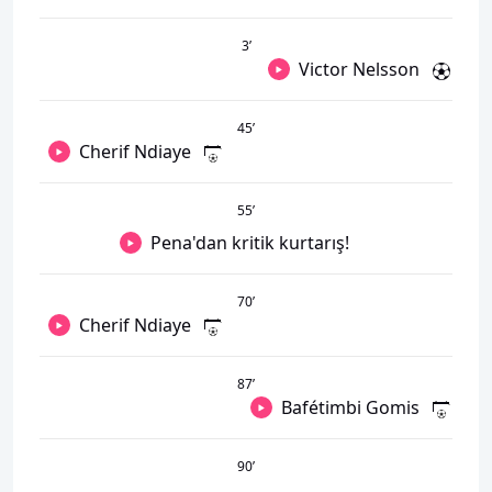
3
’
Victor Nelsson
45
’
Cherif Ndiaye
55
’
Pena'dan kritik kurtarış!
70
’
Cherif Ndiaye
87
’
Bafétimbi Gomis
90
’