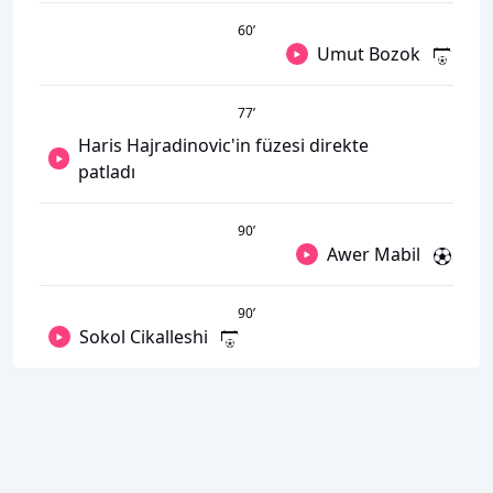
60
’
Umut Bozok
77
’
Haris Hajradinovic'in füzesi direkte
patladı
90
’
Awer Mabil
90
’
Sokol Cikalleshi