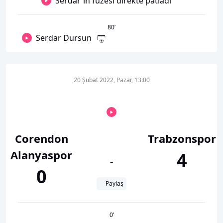
Serdar'ın füzesi direkte patladı
80
’
Serdar Dursun
20 Şubat 2022, Pazar, 13:00
Corendon
Trabzonspor
Alanyaspor
4
-
0
Paylaş
0
’