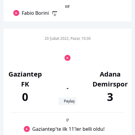
68
’
Fabio Borini
20 Şubat 2022, Pazar, 10:30
Gaziantep
Adana
FK
Demirspor
-
0
3
Paylaş
0
’
Gaziantep'te ilk 11'ler belli oldu!