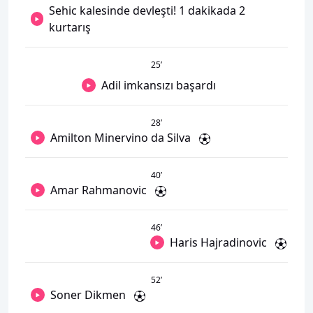
Sehic kalesinde devleşti! 1 dakikada 2
kurtarış
25
’
Adil imkansızı başardı
28
’
Amilton Minervino da Silva
40
’
Amar Rahmanovic
46
’
Haris Hajradinovic
52
’
Soner Dikmen