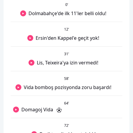
0
’
Dolmabahçe'de ilk 11'ler belli oldu!
12
’
Ersin'den Kappel'e geçit yok!
31
’
Lis, Teixeira'ya izin vermedi!
58
’
Vida bomboş pozisyonda zoru başardı!
64
’
Domagoj Vida
72
’