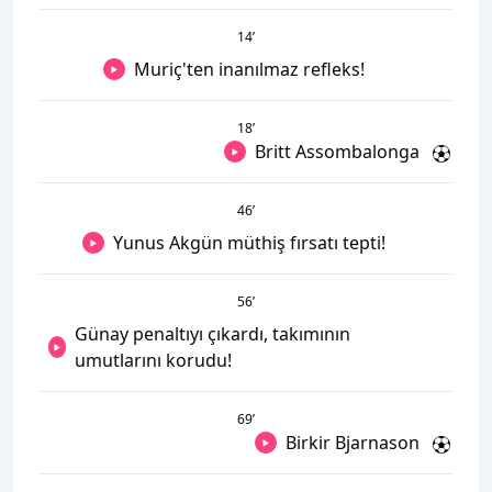
14
’
Muriç'ten inanılmaz refleks!
18
’
Britt Assombalonga
46
’
Yunus Akgün müthiş fırsatı tepti!
56
’
Günay penaltıyı çıkardı, takımının
umutlarını korudu!
69
’
Birkir Bjarnason