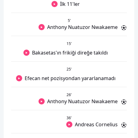
İlk 11'ler
5
’
Anthony Nuatuzor Nwakaeme
15
’
Bakasetas'ın frikiği direğe takıldı
25
’
Efecan net pozisyondan yararlanamadı
26
’
Anthony Nuatuzor Nwakaeme
36
’
Andreas Cornelius