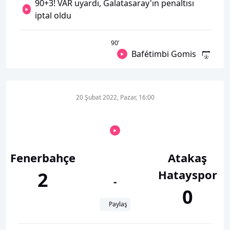
90+3! VAR uyardı, Galatasaray'ın penaltısı
iptal oldu
90
’
Bafétimbi Gomis
20 Şubat 2022, Pazar, 16:00
Fenerbahçe
Atakaş
Hatayspor
2
-
0
Paylaş