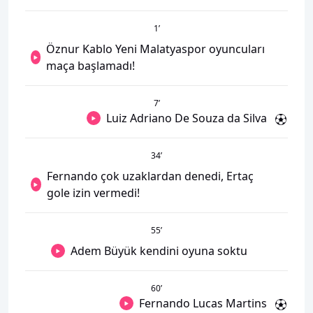
1
’
Öznur Kablo Yeni Malatyaspor oyuncuları
maça başlamadı!
7
’
Luiz Adriano De Souza da Silva
34
’
Fernando çok uzaklardan denedi, Ertaç
gole izin vermedi!
55
’
Adem Büyük kendini oyuna soktu
60
’
Fernando Lucas Martins