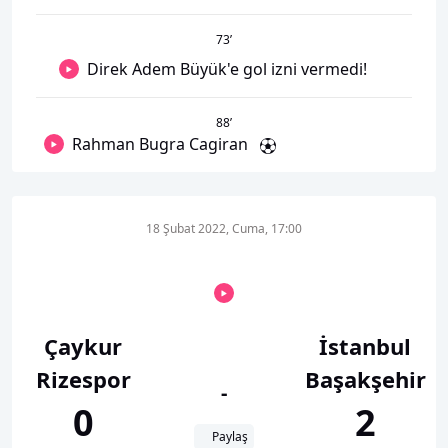
73
’
Direk Adem Büyük'e gol izni vermedi!
88
’
Rahman Bugra Cagiran
18 Şubat 2022, Cuma, 17:00
Çaykur
İstanbul
Rizespor
Başakşehir
-
0
2
Paylaş