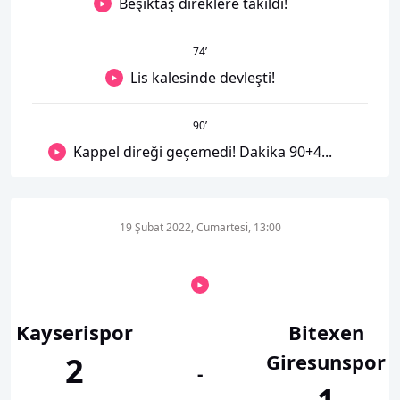
Beşiktaş direklere takıldı!
74
’
Lis kalesinde devleşti!
90
’
Kappel direği geçemedi! Dakika 90+4...
19 Şubat 2022, Cumartesi, 13:00
Kayserispor
Bitexen
Giresunspor
2
-