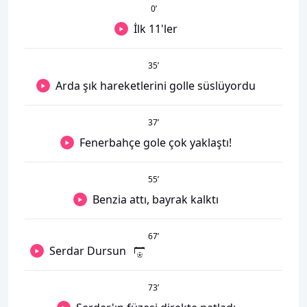
0
’
İlk 11'ler
35
’
Arda şık hareketlerini golle süslüyordu
37
’
Fenerbahçe gole çok yaklaştı!
55
’
Benzia attı, bayrak kalktı
67
’
Serdar Dursun
73
’