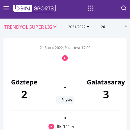
TRENDYOL SÜPER LİG
2021/2022
26
21 Şubat 2022, Pazartesi, 17:00
Göztepe
Galatasaray
-
2
3
Paylaş
0
’
İlk 11'ler