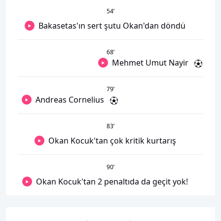
54
’
Bakasetas'ın sert şutu Okan'dan döndü
68
’
Mehmet Umut Nayir
79
’
Andreas Cornelius
83
’
Okan Kocuk'tan çok kritik kurtarış
90
’
Okan Kocuk'tan 2 penaltıda da geçit yok!