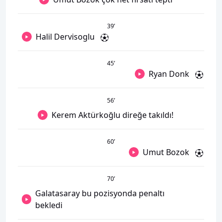
39
’
Halil Dervisoglu
45
’
Ryan Donk
56
’
Kerem Aktürkoğlu direğe takıldı!
60
’
Umut Bozok
70
’
Galatasaray bu pozisyonda penaltı
bekledi