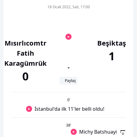
18 Ocak 2022, Salı, 17:00
Mısırlıcomtr
Beşiktaş
Fatih
1
Karagümrük
-
0
Paylaş
0
’
İstanbul'da ilk 11'ler belli oldu!
38
’
Michy Batshuayi