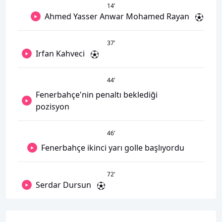
14
’
Ahmed Yasser Anwar Mohamed Rayan
37
’
Irfan Kahveci
44
’
Fenerbahçe'nin penaltı beklediği
pozisyon
46
’
Fenerbahçe ikinci yarı golle başlıyordu
72
’
Serdar Dursun