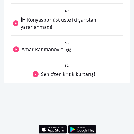
49
’
İH Konyaspor üst üste iki şanstan
yararlanmadı!
53
’
Amar Rahmanovic
82
’
Sehic'ten kritik kurtarış!