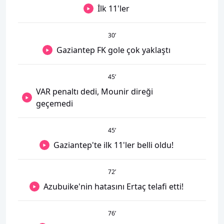
İlk 11'ler
30
’
Gaziantep FK gole çok yaklaştı
45
’
VAR penaltı dedi, Mounir direği
geçemedi
45
’
Gaziantep'te ilk 11'ler belli oldu!
72
’
Azubuike'nin hatasını Ertaç telafi etti!
76
’