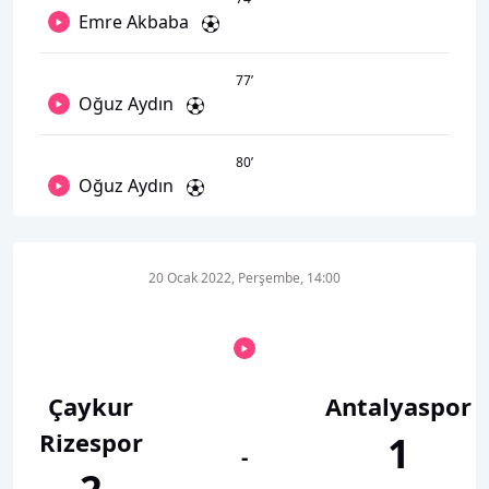
Emre Akbaba
77
’
Oğuz Aydın
80
’
Oğuz Aydın
20 Ocak 2022, Perşembe, 14:00
Çaykur
Antalyaspor
Rizespor
1
-