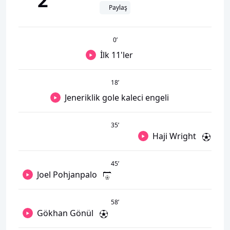
2
Paylaş
0
’
İlk 11'ler
18
’
Jeneriklik gole kaleci engeli
35
’
Haji Wright
45
’
Joel Pohjanpalo
58
’
Gökhan Gönül