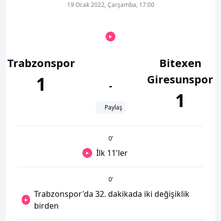
19 Ocak 2022, Çarşamba, 17:00
Trabzonspor
Bitexen
Giresunspor
1
-
1
Paylaş
0
’
İlk 11'ler
0
’
Trabzonspor'da 32. dakikada iki değişiklik
birden