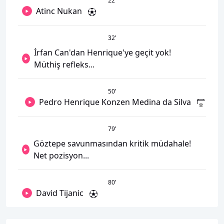
22
’
Atinc Nukan
32
’
İrfan Can'dan Henrique'ye geçit yok!
Müthiş refleks...
50
’
Pedro Henrique Konzen Medina da Silva
79
’
Göztepe savunmasından kritik müdahale!
Net pozisyon...
80
’
David Tijanic