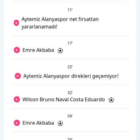
11
’
Aytemiz Alanyaspor net fırsattan
yararlanamadı!
17
’
Emre Akbaba
22
’
Aytemiz Alanyaspor direkleri geçemiyor!
32
’
Wilson Bruno Naval Costa Eduardo
59
’
Emre Akbaba
74
’