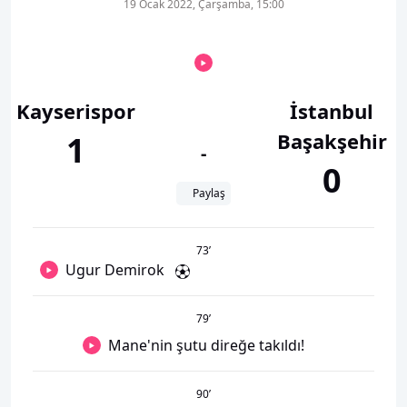
19 Ocak 2022, Çarşamba, 15:00
Kayserispor
İstanbul
Başakşehir
1
-
0
Paylaş
73
’
Ugur Demirok
79
’
Mane'nin şutu direğe takıldı!
90
’