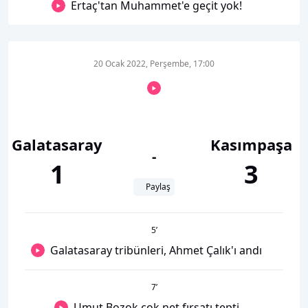
Ertaç'tan Muhammet'e geçit yok!
20 Ocak 2022, Perşembe, 17:00
Galatasaray
Kasımpaşa
-
1
3
Paylaş
5
’
Galatasaray tribünleri, Ahmet Çalık'ı andı
7
’
Umut Bozok çok net fırsatı tepti