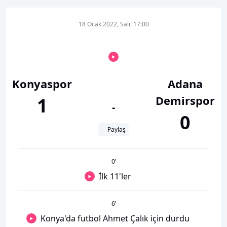
18 Ocak 2022, Salı, 17:00
Konyaspor
Adana
Demirspor
1
-
0
Paylaş
0
’
İlk 11'ler
6
’
Konya'da futbol Ahmet Çalık için durdu