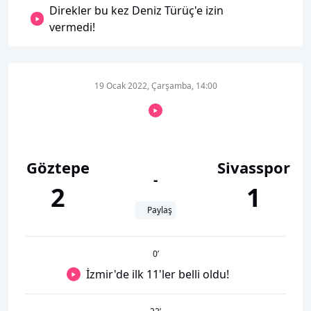
Direkler bu kez Deniz Türüç'e izin
vermedi!
19 Ocak 2022, Çarşamba, 14:00
Göztepe
Sivasspor
-
2
1
Paylaş
0
’
İzmir'de ilk 11'ler belli oldu!