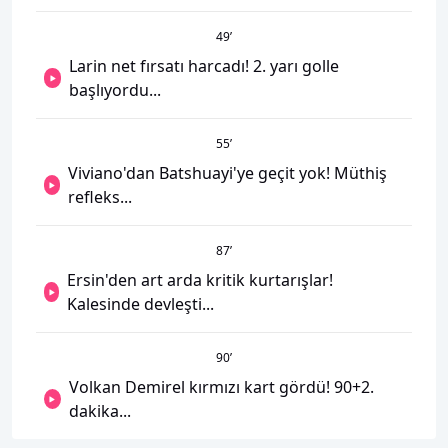
49
’
Larin net fırsatı harcadı! 2. yarı golle
başlıyordu...
55
’
Viviano'dan Batshuayi'ye geçit yok! Müthiş
refleks...
87
’
Ersin'den art arda kritik kurtarışlar!
Kalesinde devleşti...
90
’
Volkan Demirel kırmızı kart gördü! 90+2.
dakika...