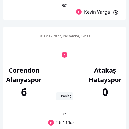
90
’
Kevin Varga
20 Ocak 2022, Perşembe, 14:00
Corendon
Atakaş
Alanyaspor
Hatayspor
-
6
0
Paylaş
0
’
İlk 11'ler