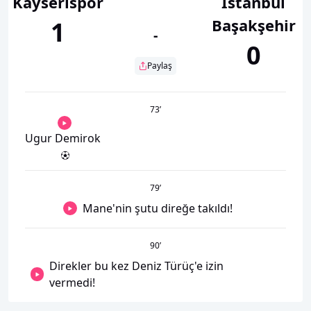
Kayserispor
İstanbul
Başakşehir
1
-
0
Paylaş
73
’
Ugur Demirok
79
’
Mane'nin şutu direğe takıldı!
90
’
Direkler bu kez Deniz Türüç'e izin
vermedi!