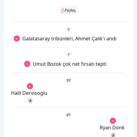
Paylaş
5
’
Galatasaray tribünleri, Ahmet Çalık'ı andı
7
’
Umut Bozok çok net fırsatı tepti
39
’
Halil Dervisoglu
45
’
Ryan Donk