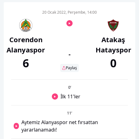
20 Ocak 2022, Perşembe, 14:00
Corendon
Atakaş
Alanyaspor
Hatayspor
-
6
0
Paylaş
0
’
İlk 11'ler
11
’
Aytemiz Alanyaspor net fırsattan
yararlanamadı!