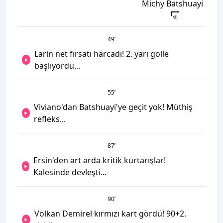
Michy Batshuayi
49
’
Larin net fırsatı harcadı! 2. yarı golle
başlıyordu...
55
’
Viviano'dan Batshuayi'ye geçit yok! Müthiş
refleks...
87
’
Ersin'den art arda kritik kurtarışlar!
Kalesinde devleşti...
90
’
Volkan Demirel kırmızı kart gördü! 90+2.