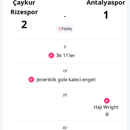
Çaykur
Antalyaspor
Rizespor
1
-
2
Paylaş
0
’
İlk 11'ler
18
’
Jeneriklik gole kaleci engeli
35
’
Haji Wright
45
’