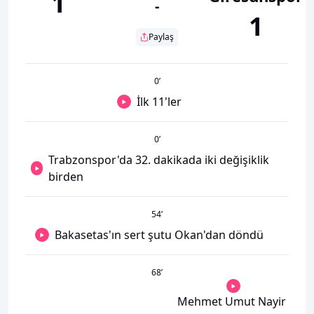
1
-
1
Paylaş
0
’
İlk 11'ler
0
’
Trabzonspor'da 32. dakikada iki değişiklik
birden
54
’
Bakasetas'ın sert şutu Okan'dan döndü
68
’
Mehmet Umut Nayir