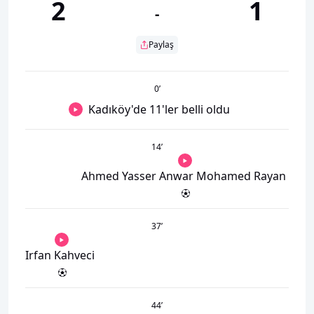
2
1
-
Paylaş
0
’
Kadıköy'de 11'ler belli oldu
14
’
Ahmed Yasser Anwar Mohamed Rayan
37
’
Irfan Kahveci
44
’