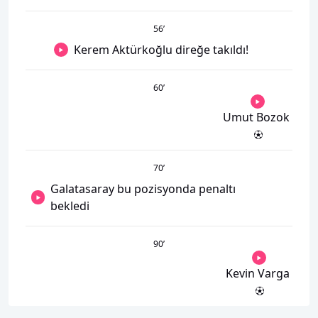
56
’
Kerem Aktürkoğlu direğe takıldı!
60
’
Umut Bozok
70
’
Galatasaray bu pozisyonda penaltı
bekledi
90
’
Kevin Varga