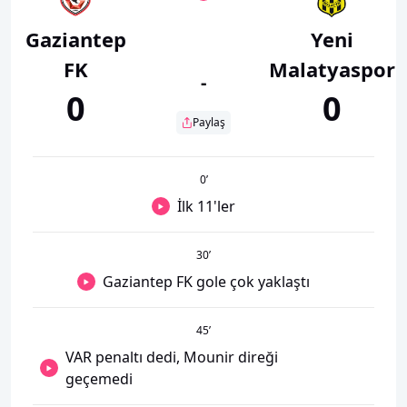
Gaziantep
Yeni
FK
Malatyaspor
-
0
0
Paylaş
0
’
İlk 11'ler
30
’
Gaziantep FK gole çok yaklaştı
45
’
VAR penaltı dedi, Mounir direği
geçemedi