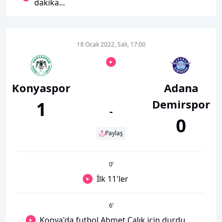
dakika...
18 Ocak 2022, Salı, 17:00
Konyaspor
Adana
Demirspor
1
-
0
Paylaş
0
’
İlk 11'ler
6
’
Konya'da futbol Ahmet Çalık için durdu