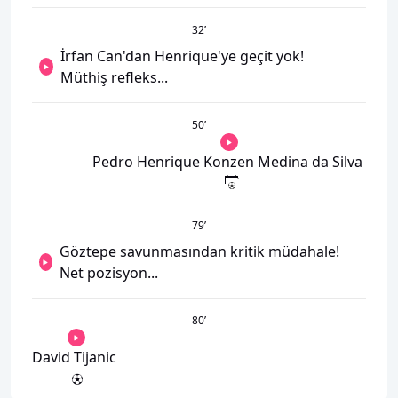
32
’
İrfan Can'dan Henrique'ye geçit yok!
Müthiş refleks...
50
’
Pedro Henrique Konzen Medina da Silva
79
’
Göztepe savunmasından kritik müdahale!
Net pozisyon...
80
’
David Tijanic