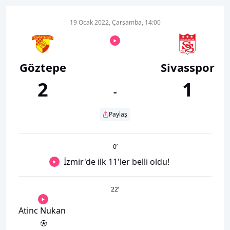
19 Ocak 2022, Çarşamba, 14:00
Göztepe
Sivasspor
2
1
-
Paylaş
0
’
İzmir'de ilk 11'ler belli oldu!
22
’
Atinc Nukan