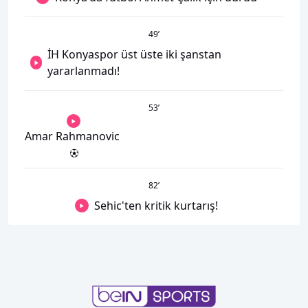
49
’
İH Konyaspor üst üste iki şanstan
yararlanmadı!
53
’
Amar Rahmanovic
82
’
Sehic'ten kritik kurtarış!