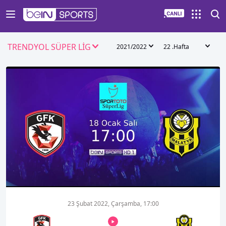
TRENDYOL SÜPER LİG
2021/2022
22 .Hafta
00:01
00:00
23 Şubat 2022, Çarşamba, 17:00