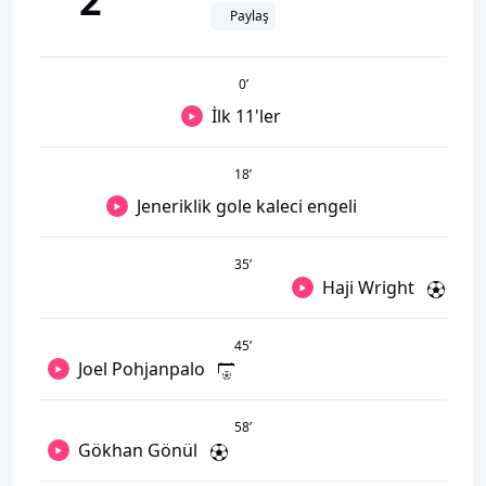
2
Paylaş
0
’
İlk 11'ler
18
’
Jeneriklik gole kaleci engeli
35
’
Haji Wright
45
’
Joel Pohjanpalo
58
’
Gökhan Gönül