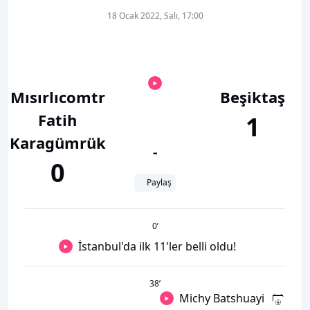
18 Ocak 2022, Salı, 17:00
Mısırlıcomtr
Beşiktaş
Fatih
1
Karagümrük
-
0
Paylaş
0
’
İstanbul'da ilk 11'ler belli oldu!
38
’
Michy Batshuayi