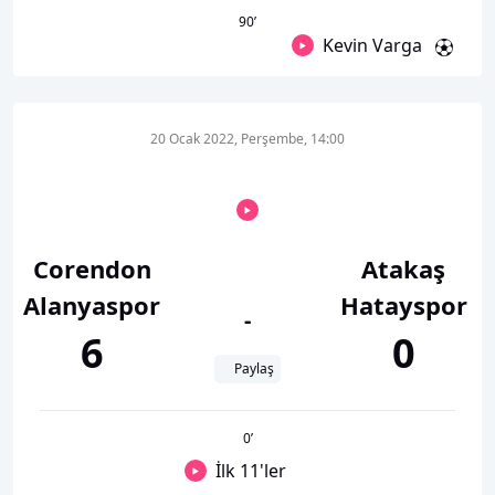
90
’
Kevin Varga
20 Ocak 2022, Perşembe, 14:00
Corendon
Atakaş
Alanyaspor
Hatayspor
-
6
0
Paylaş
0
’
İlk 11'ler