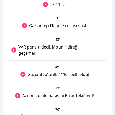
İlk 11'ler
30
’
Gaziantep FK gole çok yaklaştı
45
’
VAR penaltı dedi, Mounir direği
geçemedi
45
’
Gaziantep'te ilk 11'ler belli oldu!
72
’
Azubuike'nin hatasını Ertaç telafi etti!
76
’