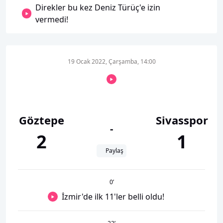
Direkler bu kez Deniz Türüç'e izin
vermedi!
19 Ocak 2022, Çarşamba, 14:00
Göztepe
Sivasspor
-
2
1
Paylaş
0
’
İzmir'de ilk 11'ler belli oldu!