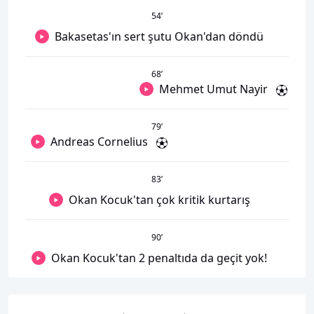
54
’
Bakasetas'ın sert şutu Okan'dan döndü
68
’
Mehmet Umut Nayir
79
’
Andreas Cornelius
83
’
Okan Kocuk'tan çok kritik kurtarış
90
’
Okan Kocuk'tan 2 penaltıda da geçit yok!