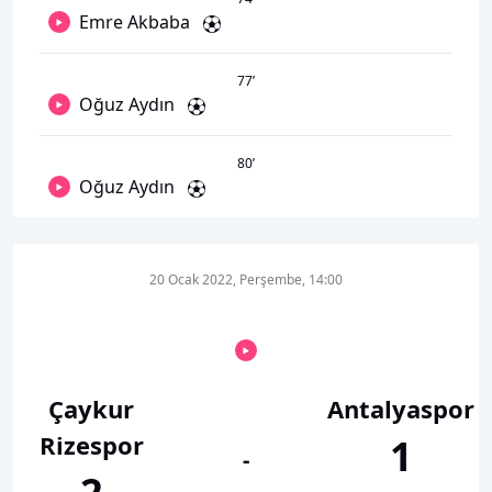
Emre Akbaba
77
’
Oğuz Aydın
80
’
Oğuz Aydın
20 Ocak 2022, Perşembe, 14:00
Çaykur
Antalyaspor
Rizespor
1
-