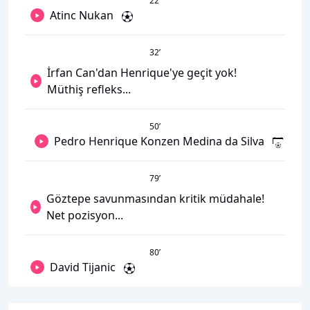
22
’
Atinc Nukan
32
’
İrfan Can'dan Henrique'ye geçit yok!
Müthiş refleks...
50
’
Pedro Henrique Konzen Medina da Silva
79
’
Göztepe savunmasından kritik müdahale!
Net pozisyon...
80
’
David Tijanic