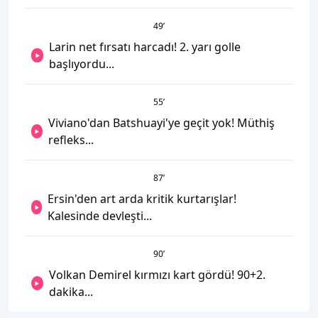
49
’
Larin net fırsatı harcadı! 2. yarı golle
başlıyordu...
55
’
Viviano'dan Batshuayi'ye geçit yok! Müthiş
refleks...
87
’
Ersin'den art arda kritik kurtarışlar!
Kalesinde devleşti...
90
’
Volkan Demirel kırmızı kart gördü! 90+2.
dakika...