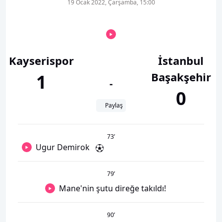
19 Ocak 2022, Çarşamba, 15:00
Kayserispor
İstanbul
Başakşehir
1
-
0
Paylaş
73
’
Ugur Demirok
79
’
Mane'nin şutu direğe takıldı!
90
’