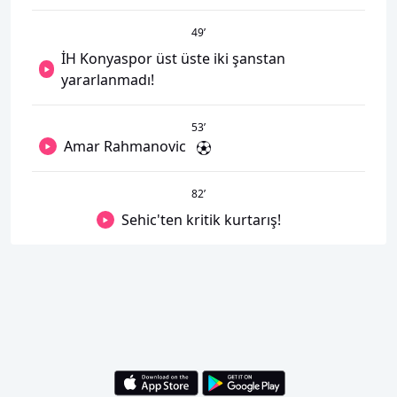
49
’
İH Konyaspor üst üste iki şanstan
yararlanmadı!
53
’
Amar Rahmanovic
82
’
Sehic'ten kritik kurtarış!