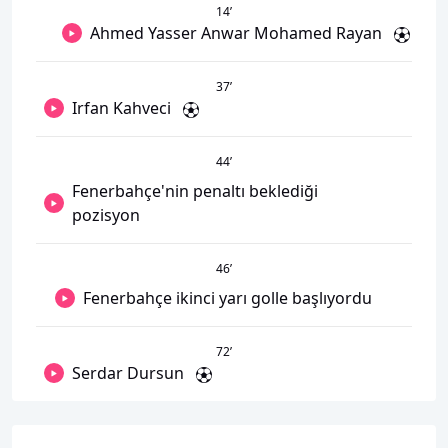
14
’
Ahmed Yasser Anwar Mohamed Rayan
37
’
Irfan Kahveci
44
’
Fenerbahçe'nin penaltı beklediği
pozisyon
46
’
Fenerbahçe ikinci yarı golle başlıyordu
72
’
Serdar Dursun