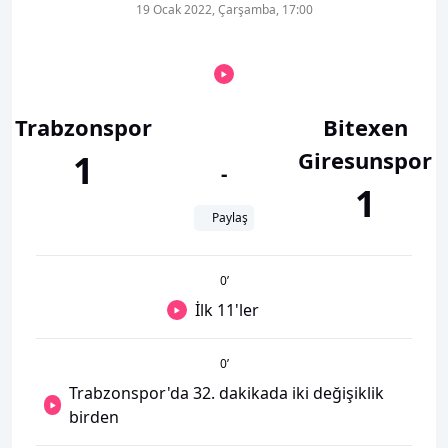
19 Ocak 2022, Çarşamba, 17:00
Trabzonspor
Bitexen
Giresunspor
1
-
1
Paylaş
0
’
İlk 11'ler
0
’
Trabzonspor'da 32. dakikada iki değişiklik
birden