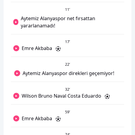
11
’
Aytemiz Alanyaspor net fırsattan
yararlanamadı!
17
’
Emre Akbaba
22
’
Aytemiz Alanyaspor direkleri geçemiyor!
32
’
Wilson Bruno Naval Costa Eduardo
59
’
Emre Akbaba
74
’