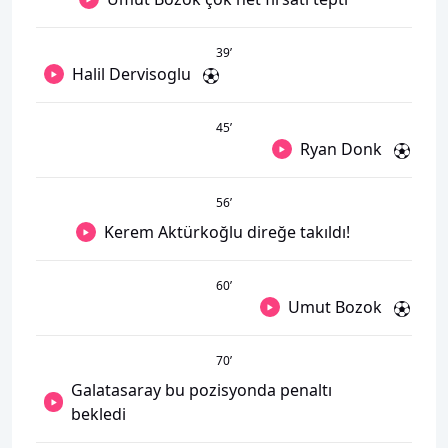
39
’
Halil Dervisoglu
45
’
Ryan Donk
56
’
Kerem Aktürkoğlu direğe takıldı!
60
’
Umut Bozok
70
’
Galatasaray bu pozisyonda penaltı
bekledi