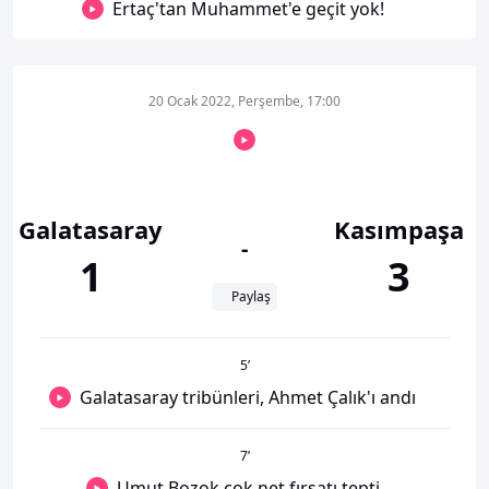
Ertaç'tan Muhammet'e geçit yok!
20 Ocak 2022, Perşembe, 17:00
Galatasaray
Kasımpaşa
-
1
3
Paylaş
5
’
Galatasaray tribünleri, Ahmet Çalık'ı andı
7
’
Umut Bozok çok net fırsatı tepti