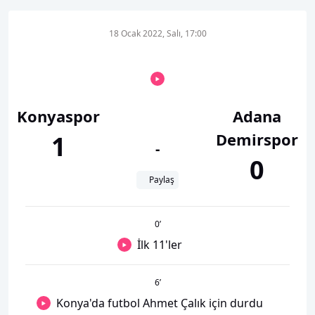
18 Ocak 2022, Salı, 17:00
Konyaspor
Adana
Demirspor
1
-
0
Paylaş
0
’
İlk 11'ler
6
’
Konya'da futbol Ahmet Çalık için durdu