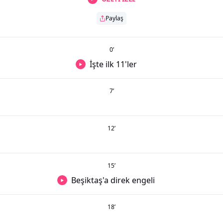
Paylaş
0
’
İşte ilk 11'ler
7
’
12
’
15
’
Beşiktaş'a direk engeli
18
’