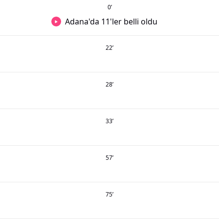
0
’
Adana'da 11'ler belli oldu
22
’
28
’
33
’
57
’
75
’