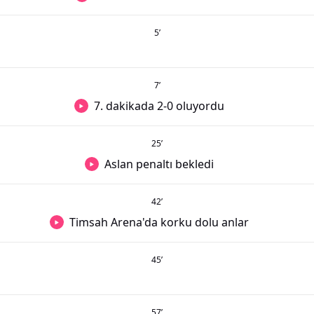
5
’
7
’
7. dakikada 2-0 oluyordu
25
’
Aslan penaltı bekledi
42
’
Timsah Arena'da korku dolu anlar
45
’
57
’