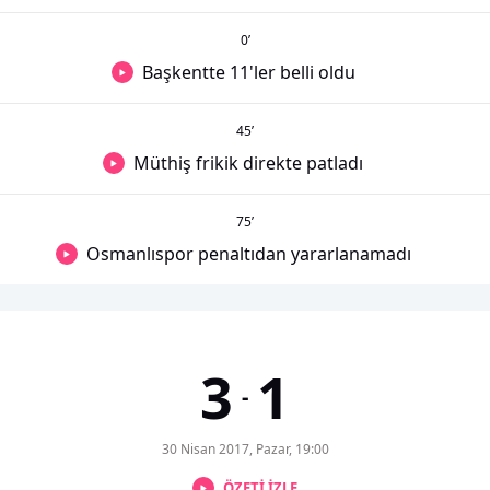
0
’
Başkentte 11'ler belli oldu
45
’
Müthiş frikik direkte patladı
75
’
Osmanlıspor penaltıdan yararlanamadı
3
1
-
30 Nisan 2017, Pazar, 19:00
ÖZETİ İZLE