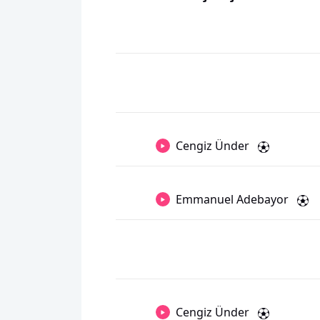
Cengiz Ünder
Emmanuel Adebayor
Cengiz Ünder