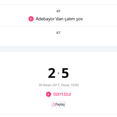
45
’
Adebayor'dan çalım şov
87
’
2
5
-
30 Nisan 2017, Pazar, 19:00
ÖZETİ İZLE
Paylaş