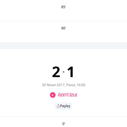
85
’
90
’
2
1
-
30 Nisan 2017, Pazar, 16:00
ÖZETİ İZLE
Paylaş
0
’