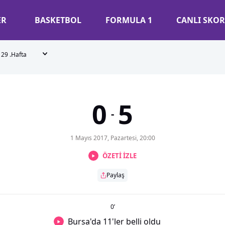
ER
BASKETBOL
FORMULA 1
CANLI SKOR
29 .Hafta
0
5
-
1 Mayıs 2017, Pazartesi, 20:00
ÖZETİ İZLE
Paylaş
0
’
Bursa'da 11'ler belli oldu