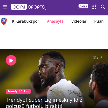
K.Karabükspor
Anasayfa
Videolar
Puan 
2
/
7
Trendyol 1. Lig
Trendyol Süper Lig'in eski yıldız
golcüsü futbolu bıraktı!