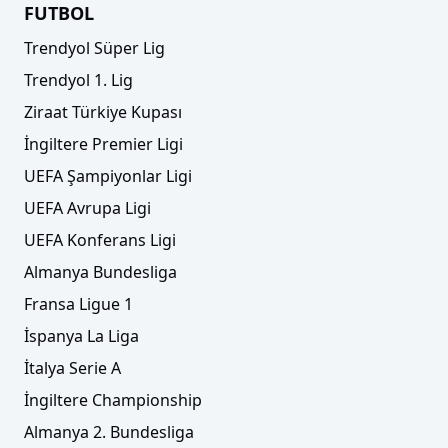
FUTBOL
Trendyol Süper Lig
Trendyol 1. Lig
Yarım asırlık köklü kulüp, alt lige düşürüldü
Ziraat Türkiye Kupası
İngiltere Premier Ligi
UEFA Şampiyonlar Ligi
UEFA Avrupa Ligi
UEFA Konferans Ligi
Almanya Bundesliga
Fransa Ligue 1
İspanya La Liga
İtalya Serie A
Karabükspor Amatör Lig'e düştü...
İngiltere Championship
Almanya 2. Bundesliga