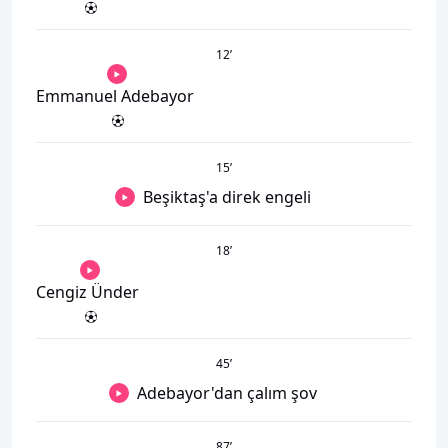
12
’
Emmanuel Adebayor
15
’
Beşiktaş'a direk engeli
18
’
Cengiz Ünder
45
’
Adebayor'dan çalım şov
87
’