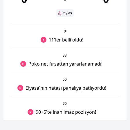
-
Paylaş
0
’
11'ler belli oldu!
38
’
Poko net fırsattan yararlanamadı!
50
’
Elyasa'nın hatası pahalıya patlıyordu!
90
’
90+5'te inanılmaz pozisyon!