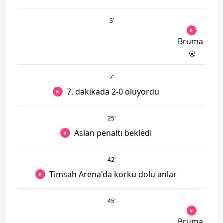
5
’
Bruma
7
’
7. dakikada 2-0 oluyordu
25
’
Aslan penaltı bekledi
42
’
Timsah Arena'da korku dolu anlar
45
’
Bruma