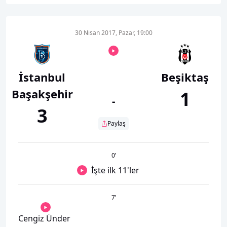
30 Nisan 2017, Pazar, 19:00
İstanbul
Beşiktaş
Başakşehir
1
-
3
Paylaş
0
’
İşte ilk 11'ler
7
’
Cengiz Ünder