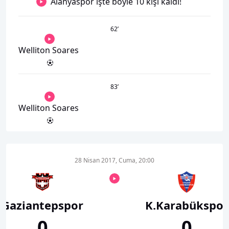
Alanyaspor işte böyle 10 kişi kaldı!
62
’
Welliton Soares
83
’
Welliton Soares
28 Nisan 2017, Cuma, 20:00
Gaziantepspor
K.Karabükspor
0
0