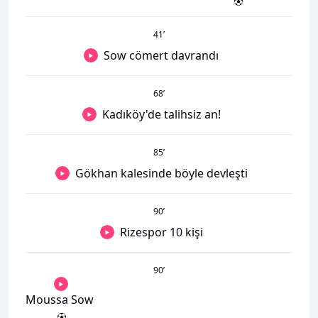
41
’
Sow cömert davrandı
68
’
Kadıköy'de talihsiz an!
85
’
Gökhan kalesinde böyle devleşti
90
’
Rizespor 10 kişi
90
’
Moussa Sow