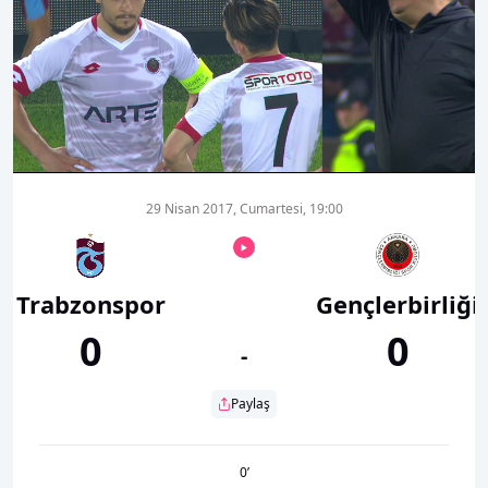
00:01
00:00
29 Nisan 2017, Cumartesi, 19:00
Trabzonspor
Gençlerbirliği
0
0
-
Paylaş
0
’