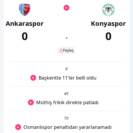
Ankaraspor
Konyaspor
0
0
-
Paylaş
0
’
Başkentte 11'ler belli oldu
45
’
Müthiş frikik direkte patladı
75
’
Osmanlıspor penaltıdan yararlanamadı