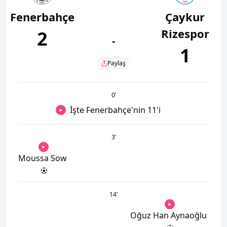
Fenerbahçe
Çaykur
Rizespor
2
-
1
Paylaş
0
’
İşte Fenerbahçe'nin 11'i
3
’
Moussa Sow
14
’
Oğuz Han Aynaoğlu