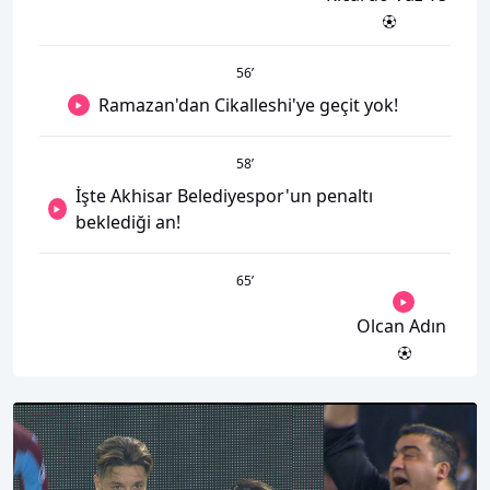
56
’
Ramazan'dan Cikalleshi'ye geçit yok!
58
’
İşte Akhisar Belediyespor'un penaltı
beklediği an!
65
’
Olcan Adın