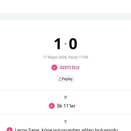
1
0
-
17 Mayıs 2026, Pazar, 17:00
ÖZETİ İZLE
Paylaş
0
’
İlk 11'ler
5
’
Leroy Sane, köşe vuruşundan ağları buluyordu