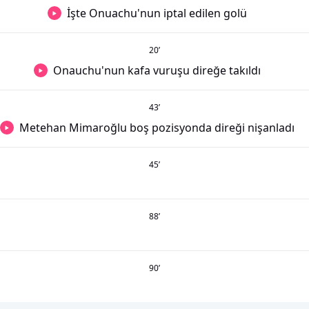
İşte Onuachu'nun iptal edilen golü
20
’
Onauchu'nun kafa vuruşu direğe takıldı
43
’
Metehan Mimaroğlu boş pozisyonda direği nişanladı
45
’
88
’
90
’