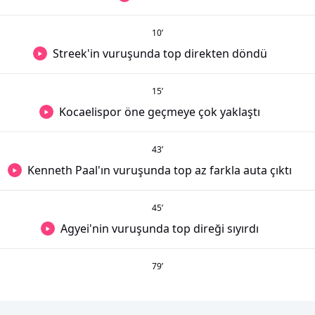
10
’
Streek'in vuruşunda top direkten döndü
15
’
Kocaelispor öne geçmeye çok yaklaştı
43
’
Kenneth Paal'ın vuruşunda top az farkla auta çıktı
45
’
Agyei'nin vuruşunda top direği sıyırdı
79
’