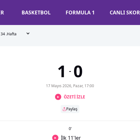
ER
BASKETBOL
FORMULA 1
CANLI SKOR
34 .Hafta
1
0
-
17 Mayıs 2026, Pazar, 17:00
ÖZETİ İZLE
Paylaş
0
’
İlk 11'ler