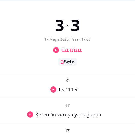
3
3
-
17 Mayıs 2026, Pazar, 17:00
ÖZETİ İZLE
Paylaş
0
’
İlk 11'ler
11
’
Kerem'in vuruşu yan ağlarda
17
’