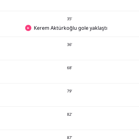
35
’
Kerem Aktürkoğlu gole yaklaştı
36
’
68
’
79
’
82
’
87
’