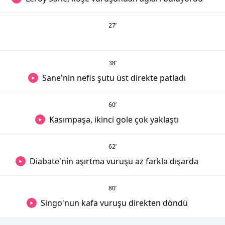
27
’
38
’
Sane'nin nefis şutu üst direkte patladı
60
’
Kasımpaşa, ikinci gole çok yaklaştı
62
’
Diabate'nin aşırtma vuruşu az farkla dışarda
80
’
Singo'nun kafa vuruşu direkten döndü