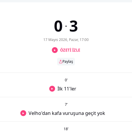
0
3
-
17 Mayıs 2026, Pazar, 17:00
ÖZETİ İZLE
Paylaş
0
’
İlk 11'ler
7
’
Velho'dan kafa vuruşuna geçit yok
18
’