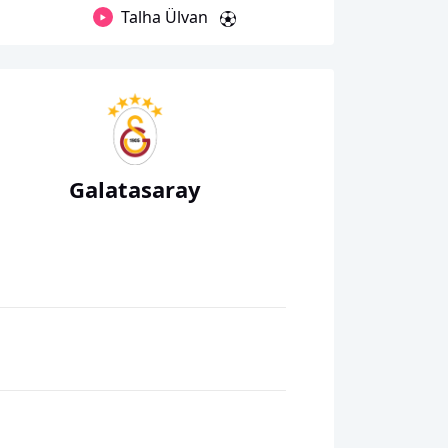
Talha Ülvan
Galatasaray