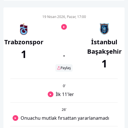
19 Nisan 2026, Pazar, 17:00
Trabzonspor
İstanbul
Başakşehir
1
-
1
Paylaş
0
’
İlk 11'ler
26
’
Onuachu mutlak fırsattan yararlanamadı