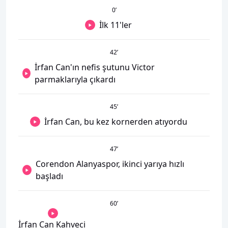
0
’
İlk 11'ler
42
’
İrfan Can'ın nefis şutunu Victor
parmaklarıyla çıkardı
45
’
İrfan Can, bu kez kornerden atıyordu
47
’
Corendon Alanyaspor, ikinci yarıya hızlı
başladı
60
’
İrfan Can Kahveci