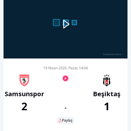
00:00
09:16
19 Nisan 2026, Pazar, 14:00
Samsunspor
Beşiktaş
2
1
-
Paylaş