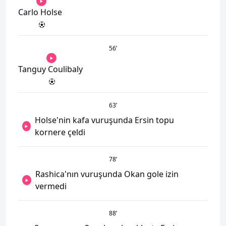
Carlo Holse
56
’
Tanguy Coulibaly
63
’
Holse'nin kafa vuruşunda Ersin topu
kornere çeldi
78
’
Rashica'nın vuruşunda Okan gole izin
vermedi
88
’