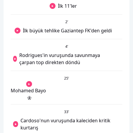
İlk 11'ler
2
’
İlk büyük tehlike Gaziantep FK'den geldi
4
’
Rodrigues'in vuruşunda savunmaya
çarpan top direkten döndü
25
’
Mohamed Bayo
33
’
Cardoso'nun vuruşunda kaleciden kritik
kurtarış