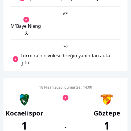
67
’
M'Baye Niang
79
’
Torreira'nın volesi direğin yanından auta
gitti
18 Nisan 2026, Cumartesi, 14:00
Kocaelispor
Göztepe
1
1
-