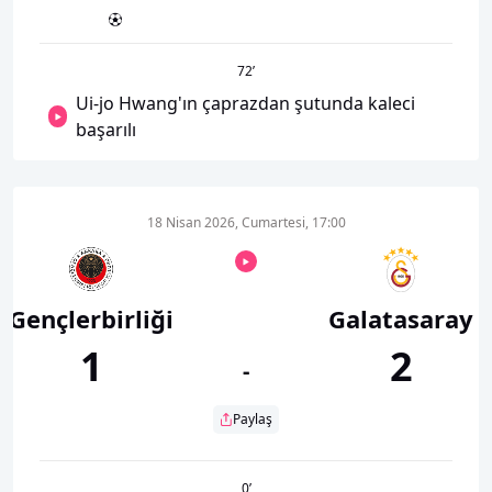
72
’
Ui-jo Hwang'ın çaprazdan şutunda kaleci
başarılı
18 Nisan 2026, Cumartesi, 17:00
Gençlerbirliği
Galatasaray
1
2
-
Paylaş
0
’