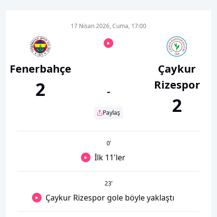
17 Nisan 2026, Cuma, 17:00
Fenerbahçe
Çaykur
Rizespor
2
-
2
Paylaş
0
’
İlk 11'ler
23
’
Çaykur Rizespor gole böyle yaklaştı