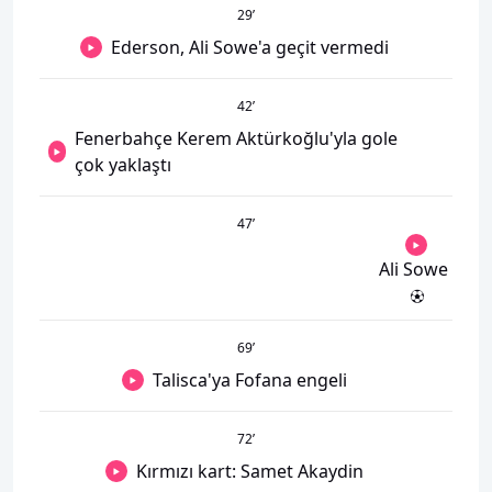
29
’
Ederson, Ali Sowe'a geçit vermedi
42
’
Fenerbahçe Kerem Aktürkoğlu'yla gole
çok yaklaştı
47
’
Ali Sowe
69
’
Talisca'ya Fofana engeli
72
’
Kırmızı kart: Samet Akaydin