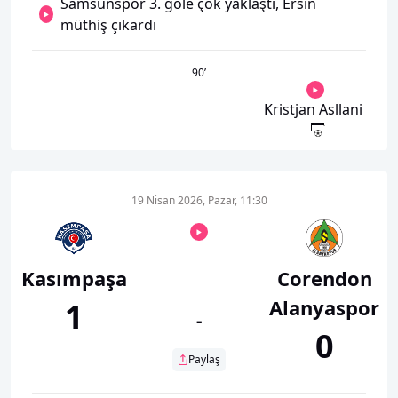
Samsunspor 3. gole çok yaklaştı, Ersin
müthiş çıkardı
90
’
Kristjan Asllani
19 Nisan 2026, Pazar, 11:30
Kasımpaşa
Corendon
Alanyaspor
1
-
0
Paylaş