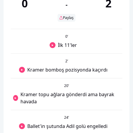
0
2
-
Paylaş
0
’
İlk 11'ler
2
’
Kramer bomboş pozisyonda kaçırdı
20
’
Kramer topu ağlara gönderdi ama bayrak
havada
24
’
Ballet'in şutunda Adil golü engelledi