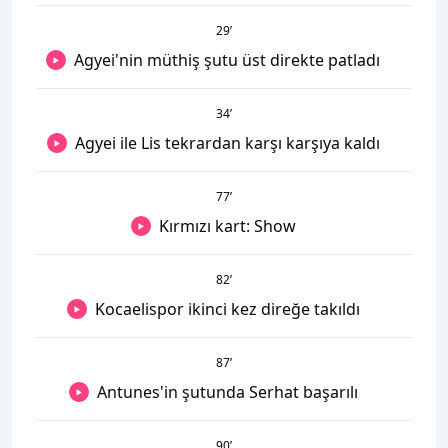
29
’
Agyei'nin müthiş şutu üst direkte patladı
34
’
Agyei ile Lis tekrardan karşı karşıya kaldı
77
’
Kırmızı kart: Show
82
’
Kocaelispor ikinci kez direğe takıldı
87
’
Antunes'in şutunda Serhat başarılı
90
’