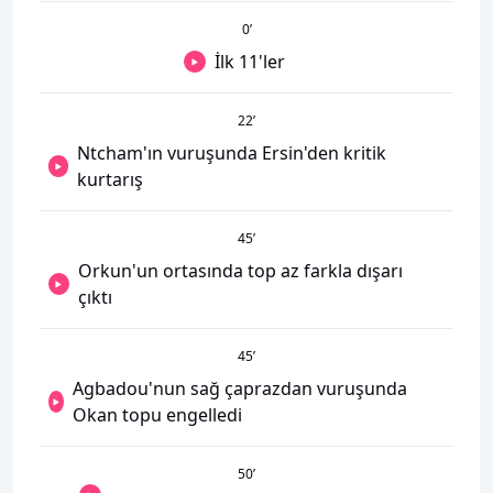
0
’
İlk 11'ler
22
’
Ntcham'ın vuruşunda Ersin'den kritik
kurtarış
45
’
Orkun'un ortasında top az farkla dışarı
çıktı
45
’
Agbadou'nun sağ çaprazdan vuruşunda
Okan topu engelledi
50
’