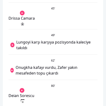
45
’
Drissa Camara
49
’
Lungoyi karşı karşıya pozisyonda kaleciye
takıldı
62
’
Onugkha kafayı vurdu, Zafer yakın
mesafeden topu çıkardı
80
’
Deian Sorescu