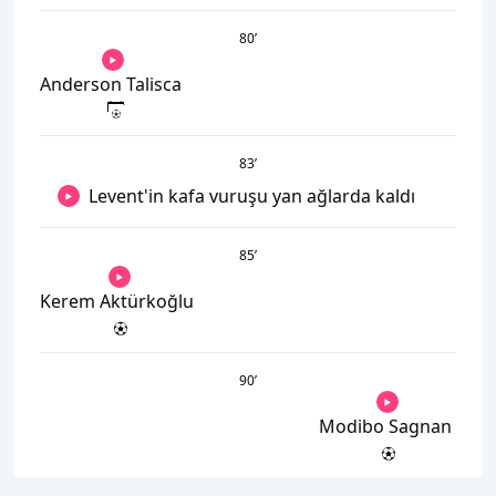
80
’
Anderson Talisca
83
’
Levent'in kafa vuruşu yan ağlarda kaldı
85
’
Kerem Aktürkoğlu
90
’
Modibo Sagnan