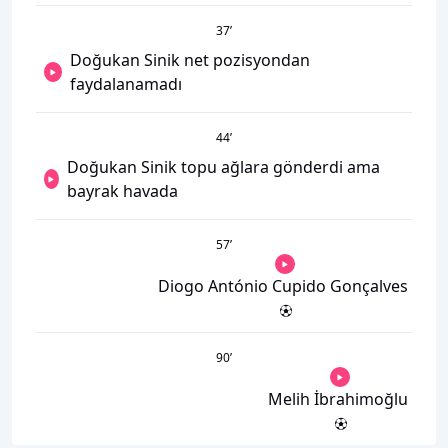
37
’
Doğukan Sinik net pozisyondan
faydalanamadı
44
’
Doğukan Sinik topu ağlara gönderdi ama
bayrak havada
57
’
Diogo António Cupido Gonçalves
90
’
Melih İbrahimoğlu