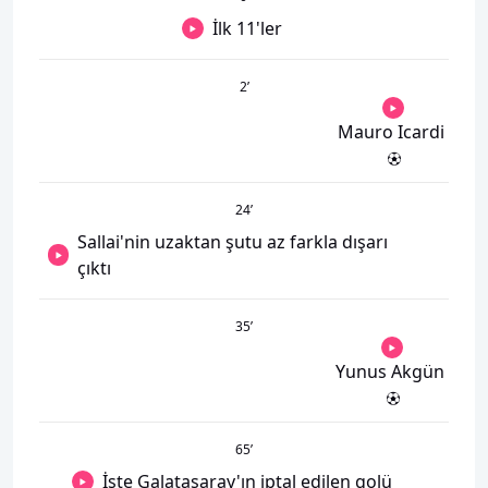
İlk 11'ler
2
’
Mauro Icardi
24
’
Sallai'nin uzaktan şutu az farkla dışarı
çıktı
35
’
Yunus Akgün
65
’
İşte Galatasaray'ın iptal edilen golü