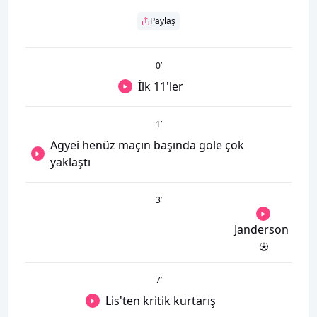
Paylaş
0
’
İlk 11'ler
1
’
Agyei henüz maçın başında gole çok
yaklaştı
3
’
Janderson
7
’
Lis'ten kritik kurtarış