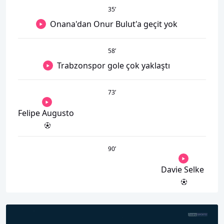
35
’
Onana'dan Onur Bulut'a geçit yok
58
’
Trabzonspor gole çok yaklaştı
73
’
Felipe Augusto
90
’
Davie Selke