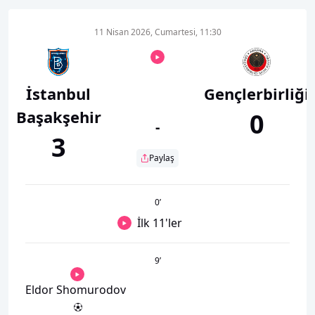
11 Nisan 2026, Cumartesi, 11:30
İstanbul
Gençlerbirliği
Başakşehir
0
-
3
Paylaş
0
’
İlk 11'ler
9
’
Eldor Shomurodov