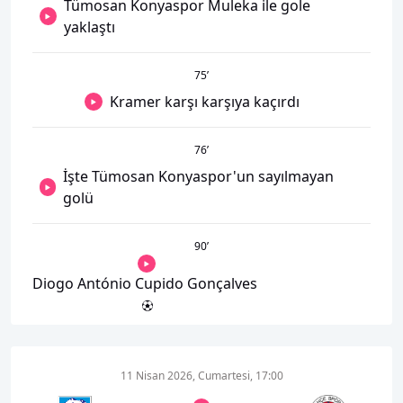
Tümosan Konyaspor Muleka ile gole
yaklaştı
75
’
Kramer karşı karşıya kaçırdı
76
’
İşte Tümosan Konyaspor'un sayılmayan
golü
90
’
Diogo António Cupido Gonçalves
11 Nisan 2026, Cumartesi, 17:00