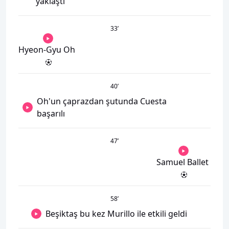
yaklaştı
33
’
Hyeon-Gyu Oh
40
’
Oh'un çaprazdan şutunda Cuesta
başarılı
47
’
Samuel Ballet
58
’
Beşiktaş bu kez Murillo ile etkili geldi