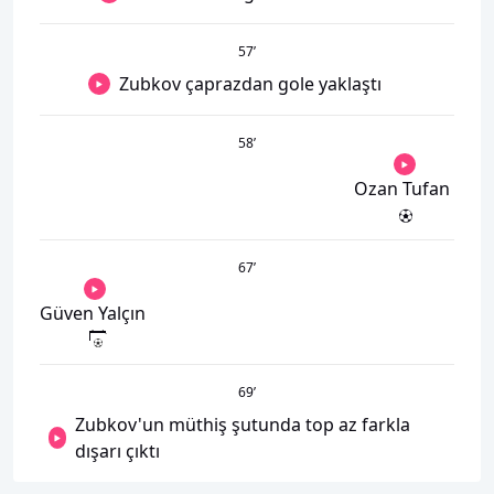
57
’
Zubkov çaprazdan gole yaklaştı
58
’
Ozan Tufan
67
’
Güven Yalçın
69
’
Zubkov'un müthiş şutunda top az farkla
dışarı çıktı