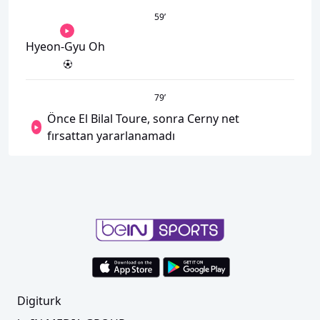
59
’
Hyeon-Gyu Oh
79
’
Önce El Bilal Toure, sonra Cerny net
fırsattan yararlanamadı
Digiturk