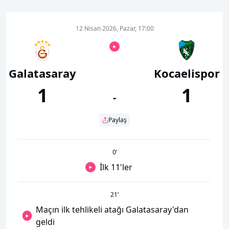
12 Nisan 2026, Pazar, 17:00
Galatasaray
Kocaelispor
1
1
-
Paylaş
0
’
İlk 11'ler
21
’
Maçın ilk tehlikeli atağı Galatasaray'dan
geldi