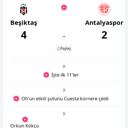
Beşiktaş
Antalyaspor
4
2
-
Paylaş
0
’
İşte ilk 11'ler
3
’
Oh'un etkili şutunu Cuesta kornere çeldi
5
’
Orkun Kökçü