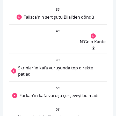
36
’
Talisca'nın sert şutu Bilal'den döndü
45
’
N'Golo Kante
45
’
Skriniar'ın kafa vuruşunda top direkte
patladı
55
’
Furkan'ın kafa vuruşu çerçeveyi bulmadı
58
’