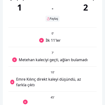
1
2
-
Paylaş
0
’
İlk 11'ler
7
’
Metehan kaleciyi geçti, ağları bulamadı
10
’
Emre Kılınç direkt kaleyi düşündü, az
farkla çıktı
45
’