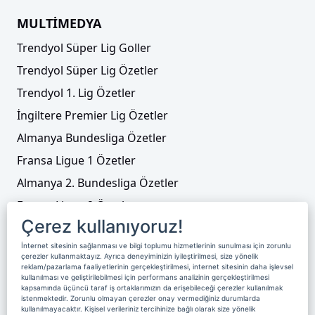
MULTİMEDYA
Trendyol Süper Lig Goller
Trendyol Süper Lig Özetler
Trendyol 1. Lig Özetler
İngiltere Premier Lig Özetler
Almanya Bundesliga Özetler
Fransa Ligue 1 Özetler
Almanya 2. Bundesliga Özetler
Fransa Ligue 2 Özetler
Çerez kullanıyoruz!
Tenis
İnternet sitesinin sağlanması ve bilgi toplumu hizmetlerinin sunulması için zorunlu
Video Liste
çerezler kullanmaktayız. Ayrıca deneyiminizin iyileştirilmesi, size yönelik
reklam/pazarlama faaliyetlerinin gerçekleştirilmesi, internet sitesinin daha işlevsel
Foto Galeriler
kullanılması ve geliştirilebilmesi için performans analizinin gerçekleştirilmesi
kapsamında üçüncü taraf iş ortaklarımızın da erişebileceği çerezler kullanılmak
istenmektedir. Zorunlu olmayan çerezler onay vermediğiniz durumlarda
kullanılmayacaktır. Kişisel verileriniz tercihinize bağlı olarak size yönelik
Üyelik
Yayın Akışı
Reklam
Site Sözleşmesi