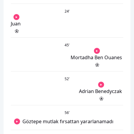
24
’
Juan
45
’
Mortadha Ben Ouanes
52
’
Adrian Benedyczak
56
’
Göztepe mutlak fırsattan yararlanamadı