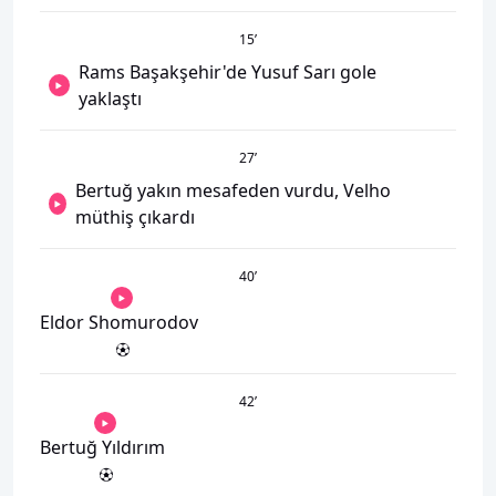
15
’
Rams Başakşehir'de Yusuf Sarı gole
yaklaştı
27
’
Bertuğ yakın mesafeden vurdu, Velho
müthiş çıkardı
40
’
Eldor Shomurodov
42
’
Bertuğ Yıldırım