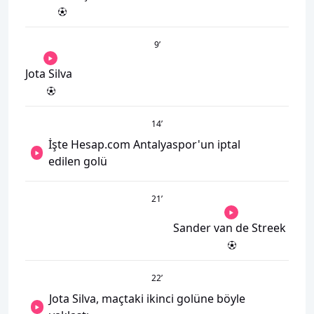
9
’
Jota Silva
14
’
İşte Hesap.com Antalyaspor'un iptal
edilen golü
21
’
Sander van de Streek
22
’
Jota Silva, maçtaki ikinci golüne böyle