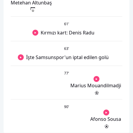
Metehan Altunbaş
61
’
Kırmızı kart: Denis Radu
63
’
İşte Samsunspor'un iptal edilen golü
77
’
Marius Mouandilmadji
90
’
Afonso Sousa