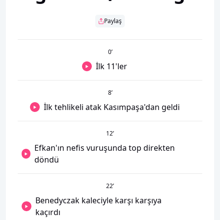
Paylaş
0
’
İlk 11'ler
8
’
İlk tehlikeli atak Kasımpaşa'dan geldi
12
’
Efkan'ın nefis vuruşunda top direkten
döndü
22
’
Benedyczak kaleciyle karşı karşıya
kaçırdı