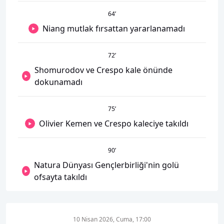
64
’
Niang mutlak fırsattan yararlanamadı
72
’
Shomurodov ve Crespo kale önünde
dokunamadı
75
’
Olivier Kemen ve Crespo kaleciye takıldı
90
’
Natura Dünyası Gençlerbirliği'nin golü
ofsayta takıldı
10 Nisan 2026, Cuma, 17:00