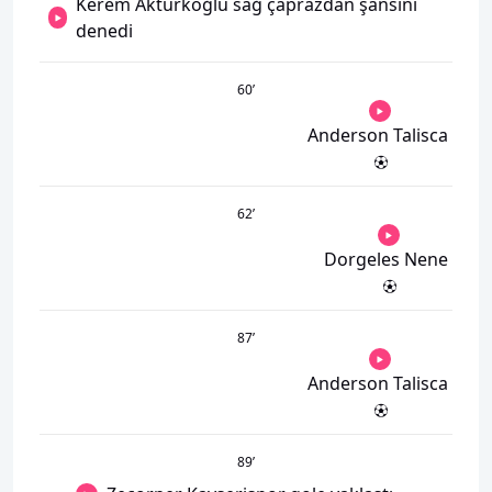
Kerem Aktürkoğlu sağ çaprazdan şansını
denedi
60
’
Anderson Talisca
62
’
Dorgeles Nene
87
’
Anderson Talisca
89
’