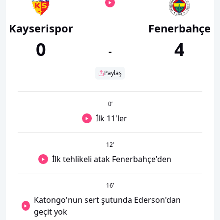
Kayserispor
Fenerbahçe
0
4
-
Paylaş
0
’
İlk 11'ler
12
’
İlk tehlikeli atak Fenerbahçe'den
16
’
Katongo'nun sert şutunda Ederson'dan
geçit yok