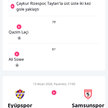
Çaykur Rizespor, Taylan'la üst üste iki kez
gole yaklaştı
79
’
Qazim Laçi
81
’
Ali Sowe
13 Nisan 2026, Pazartesi, 17:00
Eyüpspor
Samsunspor