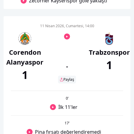
Zecorner Kayserispor gole yaklaştı
11 Nisan 2026, Cumartesi, 14:00
Corendon
Trabzonspor
Alanyaspor
1
-
1
Paylaş
0
’
İlk 11'ler
17
’
Pina fırsatı değerlendiremedi