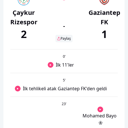
Çaykur
Gaziantep
Rizespor
FK
-
2
1
Paylaş
0
’
İlk 11'ler
5
’
İlk tehlikeli atak Gaziantep FK'den geldi
23
’
Mohamed Bayo