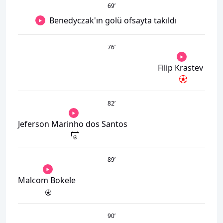
69
’
Benedyczak'ın golü ofsayta takıldı
76
’
Filip Krastev
82
’
Jeferson Marinho dos Santos
89
’
Malcom Bokele
90
’