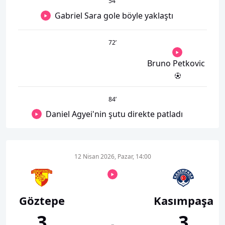
54
’
Gabriel Sara gole böyle yaklaştı
72
’
Bruno Petkovic
84
’
Daniel Agyei'nin şutu direkte patladı
12 Nisan 2026, Pazar, 14:00
Göztepe
Kasımpaşa
3
3
-