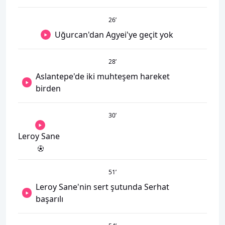
26
’
Uğurcan'dan Agyei'ye geçit yok
28
’
Aslantepe'de iki muhteşem hareket
birden
30
’
Leroy Sane
51
’
Leroy Sane'nin sert şutunda Serhat
başarılı