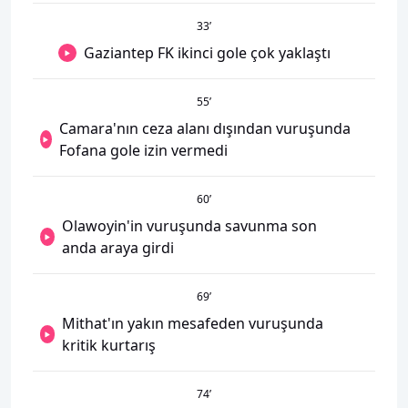
33
’
Gaziantep FK ikinci gole çok yaklaştı
55
’
Camara'nın ceza alanı dışından vuruşunda
Fofana gole izin vermedi
60
’
Olawoyin'in vuruşunda savunma son
anda araya girdi
69
’
Mithat'ın yakın mesafeden vuruşunda
kritik kurtarış
74
’