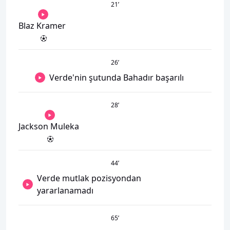
21
’
Blaz Kramer
26
’
Verde'nin şutunda Bahadır başarılı
28
’
Jackson Muleka
44
’
Verde mutlak pozisyondan
yararlanamadı
65
’