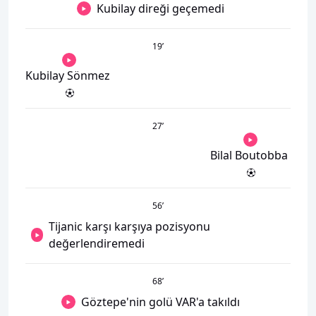
Kubilay direği geçemedi
19
’
Kubilay Sönmez
27
’
Bilal Boutobba
56
’
Tijanic karşı karşıya pozisyonu
değerlendiremedi
68
’
Göztepe'nin golü VAR'a takıldı