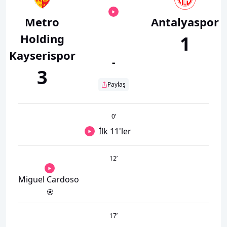
Metro
Antalyaspor
Holding
1
Kayserispor
-
3
Paylaş
0
’
İlk 11'ler
12
’
Miguel Cardoso
17
’