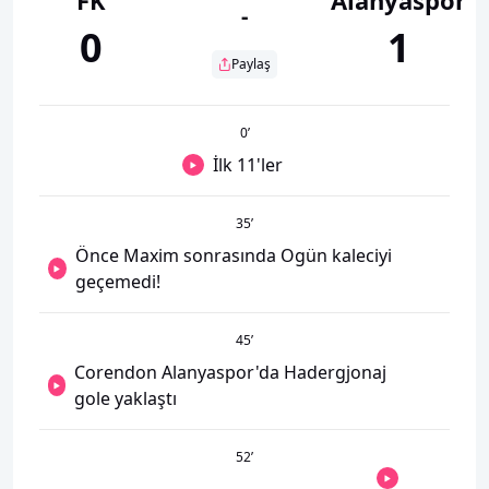
-
0
1
Paylaş
0
’
İlk 11'ler
35
’
Önce Maxim sonrasında Ogün kaleciyi
geçemedi!
45
’
Corendon Alanyaspor'da Hadergjonaj
gole yaklaştı
52
’