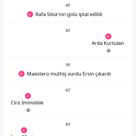
45
’
Rafa Silva'nın golü iptal edildi
45
’
Arda Kurtulan
59
’
Maestero müthiş vurdu Ersin çıkardı
62
’
Ciro Immobile
83
’