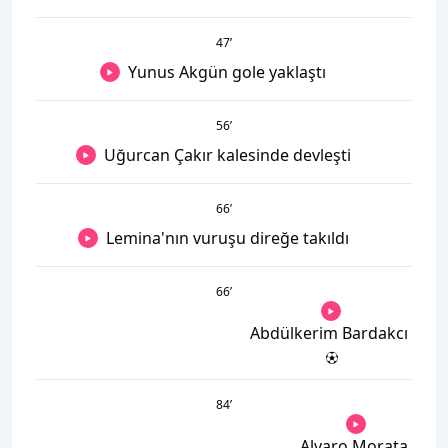
47
’
Yunus Akgün gole yaklaştı
56
’
Uğurcan Çakır kalesinde devleşti
66
’
Lemina'nın vuruşu direğe takıldı
66
’
Abdülkerim Bardakcı
84
’
Alvaro Morata