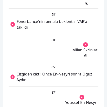
58
’
Fenerbahçe'nin penaltı beklentisi VAR'a
takıldı
60
’
Milan Skriniar
85
’
Çizgiden çıktı! Önce En-Nesyri sonra Oğuz
Aydın
87
’
Youssef En-Nesyri