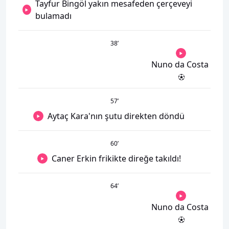
Tayfur Bingöl yakın mesafeden çerçeveyi
bulamadı
38
’
Nuno da Costa
57
’
Aytaç Kara'nın şutu direkten döndü
60
’
Caner Erkin frikikte direğe takıldı!
64
’
Nuno da Costa