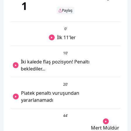
1
Paylaş
0
’
İlk 11'ler
10
’
İki kalede flaş pozisyon! Penaltı
beklediler...
20
’
Piatek penaltı vuruşundan
yararlanamadı
44
’
Mert Müldür