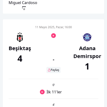
Miguel Cardoso
11 Mayıs 2025, Pazar, 16:00
Beşiktaş
Adana
Demirspor
4
-
1
Paylaş
0
’
İlk 11'ler
4
’