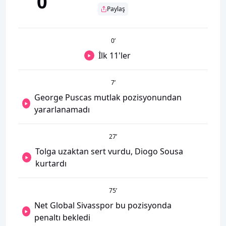
0
Paylaş
0
’
İlk 11'ler
7
’
George Puscas mutlak pozisyonundan
yararlanamadı
27
’
Tolga uzaktan sert vurdu, Diogo Sousa
kurtardı
75
’
Net Global Sivasspor bu pozisyonda
penaltı bekledi