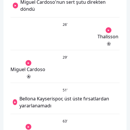
Miguel Cardoso'nun sert şutu direkten
döndü
26
’
Thalisson
29
’
Miguel Cardoso
51
’
Bellona Kayserispor, üst üste fırsatlardan
yararlanamadı
63
’