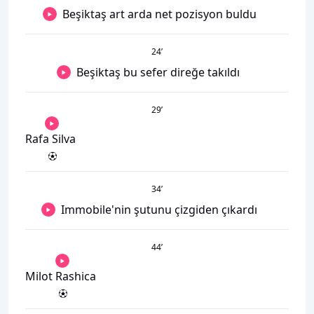
Beşiktaş art arda net pozisyon buldu
24
’
Beşiktaş bu sefer direğe takıldı
29
’
Rafa Silva
34
’
Immobile'nin şutunu çizgiden çıkardı
44
’
Milot Rashica