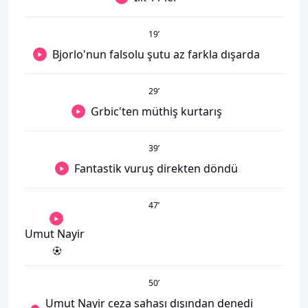
19
’
Bjorlo'nun falsolu şutu az farkla dışarda
29
’
Grbic'ten müthiş kurtarış
39
’
Fantastik vuruş direkten döndü
47
’
Umut Nayir
50
’
Umut Nayir ceza sahası dışından denedi