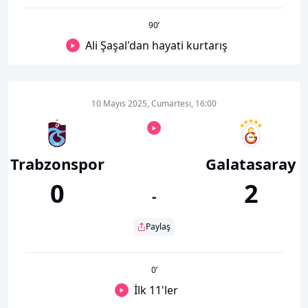
90
’
Ali Şaşal'dan hayati kurtarış
10 Mayıs 2025, Cumartesi, 16:00
Trabzonspor
Galatasaray
0
2
-
Paylaş
0
’
İlk 11'ler