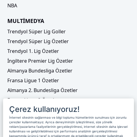
NBA
MULTİMEDYA
Trendyol Süper Lig Goller
Trendyol Süper Lig Özetler
Trendyol 1. Lig Özetler
İngiltere Premier Lig Özetler
Almanya Bundesliga Özetler
Fransa Ligue 1 Özetler
Almanya 2. Bundesliga Özetler
Fransa Ligue 2 Özetler
Çerez kullanıyoruz!
Tenis
İnternet sitesinin sağlanması ve bilgi toplumu hizmetlerinin sunulması için zorunlu
Video Liste
çerezler kullanmaktayız. Ayrıca deneyiminizin iyileştirilmesi, size yönelik
reklam/pazarlama faaliyetlerinin gerçekleştirilmesi, internet sitesinin daha işlevsel
Foto Galeriler
kullanılması ve geliştirilebilmesi için performans analizinin gerçekleştirilmesi
kapsamında üçüncü taraf iş ortaklarımızın da erişebileceği çerezler kullanılmak