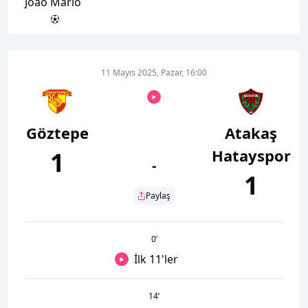
Joao Mario
11 Mayıs 2025, Pazar, 16:00
Göztepe
Atakaş
Hatayspor
1
-
1
Paylaş
0
’
İlk 11'ler
14
’