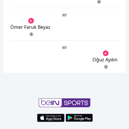
90
’
Ömer Faruk Beyaz
90
’
Oğuz Aydın