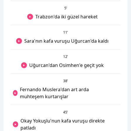
5
’
Trabzon'da iki güzel hareket
11
’
Sara'nın kafa vuruşu Uğurcan'da kaldı
12
’
Uğurcan'dan Osimhen'e geçit yok
38
’
Fernando Muslera'dan art arda
muhteşem kurtarışlar
45
’
Okay Yokuşlu'nun kafa vuruşu direkte
patladı