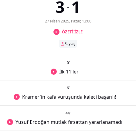
3
1
-
27 Nisan 2025, Pazar, 13:00
ÖZETİ İZLE
Paylaş
0
’
İlk 11'ler
6
’
Kramer'in kafa vuruşunda kaleci başarılı!
44
’
Yusuf Erdoğan mutlak fırsattan yararlanamadı