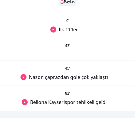
Paylaş
0
’
İlk 11'ler
43
’
45
’
Nazon çaprazdan gole çok yaklaştı
82
’
Bellona Kayserispor tehlikeli geldi