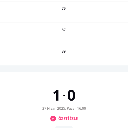
79
’
87
’
89
’
1
0
-
27 Nisan 2025, Pazar, 16:00
ÖZETİ İZLE