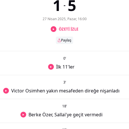
1
5
-
27 Nisan 2025, Pazar, 16:00
ÖZETİ İZLE
Paylaş
0
’
İlk 11'ler
3
’
Victor Osimhen yakın mesafeden direğe nişanladı
18
’
Berke Özer, Sallai'ye geçit vermedi