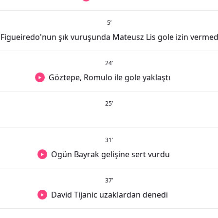
5
’
Figueiredo'nun şık vuruşunda Mateusz Lis gole izin vermed
24
’
Göztepe, Romulo ile gole yaklaştı
25
’
31
’
Ogün Bayrak gelişine sert vurdu
37
’
David Tijanic uzaklardan denedi