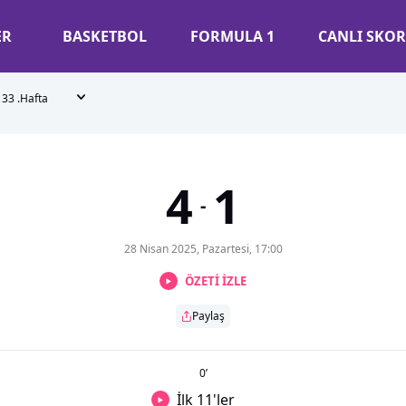
ER
BASKETBOL
FORMULA 1
CANLI SKOR
33 .Hafta
4
1
-
28 Nisan 2025, Pazartesi, 17:00
ÖZETİ İZLE
Paylaş
0
’
İlk 11'ler