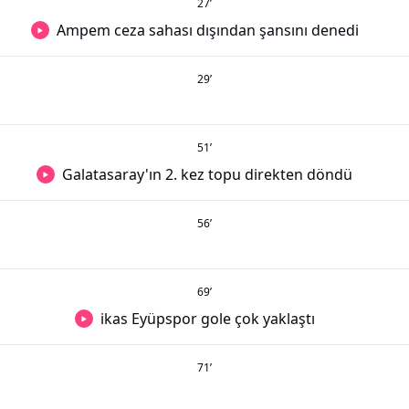
27
’
Ampem ceza sahası dışından şansını denedi
29
’
51
’
Galatasaray'ın 2. kez topu direkten döndü
56
’
69
’
ikas Eyüpspor gole çok yaklaştı
71
’