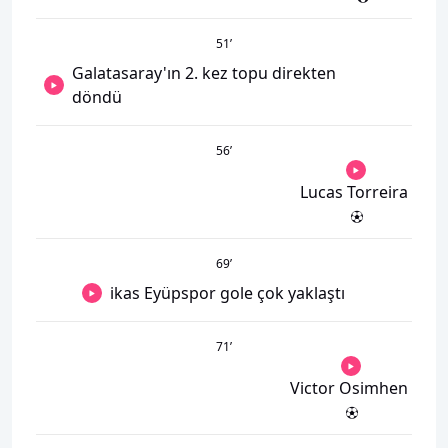
51
’
Galatasaray'ın 2. kez topu direkten
döndü
56
’
Lucas Torreira
69
’
ikas Eyüpspor gole çok yaklaştı
71
’
Victor Osimhen