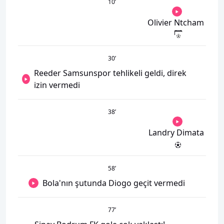
10
’
Olivier Ntcham
30
’
Reeder Samsunspor tehlikeli geldi, direk
izin vermedi
38
’
Landry Dimata
58
’
Bola'nın şutunda Diogo geçit vermedi
77
’