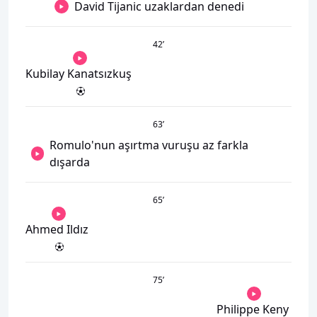
David Tijanic uzaklardan denedi
42
’
Kubilay Kanatsızkuş
63
’
Romulo'nun aşırtma vuruşu az farkla
dışarda
65
’
Ahmed Ildız
75
’
Philippe Keny