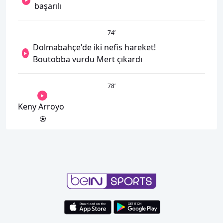
başarılı
74
’
Dolmabahçe'de iki nefis hareket!
Boutobba vurdu Mert çıkardı
78
’
Keny Arroyo