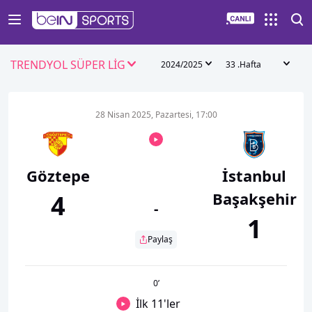
TRENDYOL SÜPER LİG
2024/2025
33 .Hafta
28 Nisan 2025, Pazartesi, 17:00
Göztepe
İstanbul
Başakşehir
4
-
1
Paylaş
0
’
İlk 11'ler