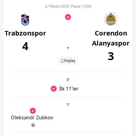
27 Nisan 2025, Pazar, 13:00
Trabzonspor
Corendon
Alanyaspor
4
-
3
Paylaş
0
’
İlk 11'ler
7
’
Oleksandr Zubkov