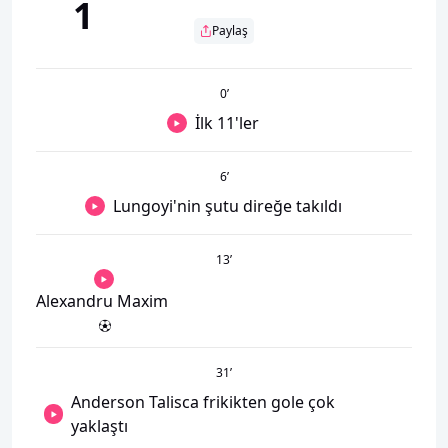
1
Paylaş
0
’
İlk 11'ler
6
’
Lungoyi'nin şutu direğe takıldı
13
’
Alexandru Maxim
31
’
Anderson Talisca frikikten gole çok
yaklaştı