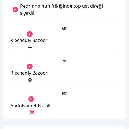
Pedrinho'nun frikiğinde top üst direği
sıyırdı!
69
’
Riechedly Bazoer
78
’
Riechedly Bazoer
90
’
Abdulsamet Burak