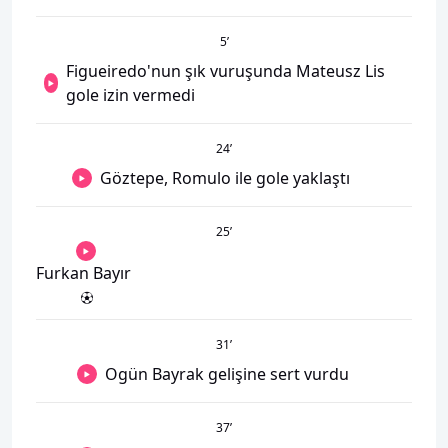
5
’
Figueiredo'nun şık vuruşunda Mateusz Lis
gole izin vermedi
24
’
Göztepe, Romulo ile gole yaklaştı
25
’
Furkan Bayır
31
’
Ogün Bayrak gelişine sert vurdu
37
’