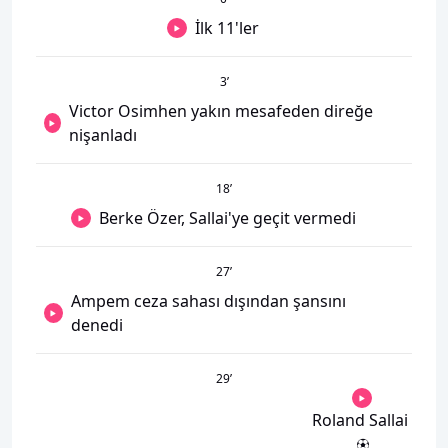
İlk 11'ler
3
’
Victor Osimhen yakın mesafeden direğe
nişanladı
18
’
Berke Özer, Sallai'ye geçit vermedi
27
’
Ampem ceza sahası dışından şansını
denedi
29
’
Roland Sallai