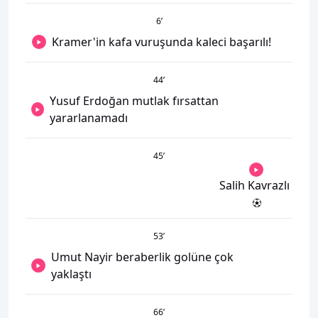
6
’
Kramer'in kafa vuruşunda kaleci başarılı!
44
’
Yusuf Erdoğan mutlak fırsattan
yararlanamadı
45
’
Salih Kavrazlı
53
’
Umut Nayir beraberlik golüne çok
yaklaştı
66
’