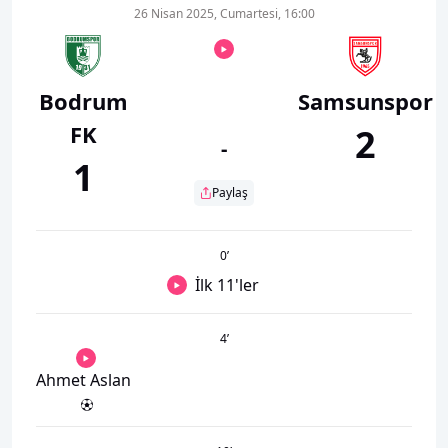
26 Nisan 2025, Cumartesi, 16:00
Bodrum
Samsunspor
FK
2
-
1
Paylaş
0
’
İlk 11'ler
4
’
Ahmet Aslan