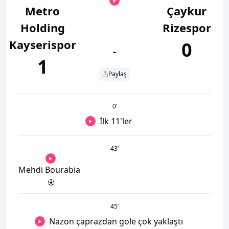
Metro
Çaykur
Holding
Rizespor
Kayserispor
0
-
1
Paylaş
0
’
İlk 11'ler
43
’
Mehdi Bourabia
45
’
Nazon çaprazdan gole çok yaklaştı