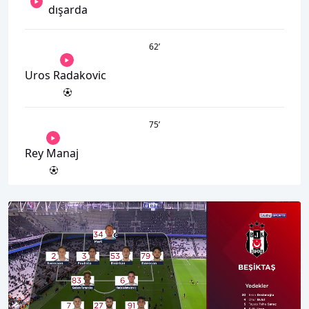
dışarda
62
’
Uros Radakovic
75
’
Rey Manaj