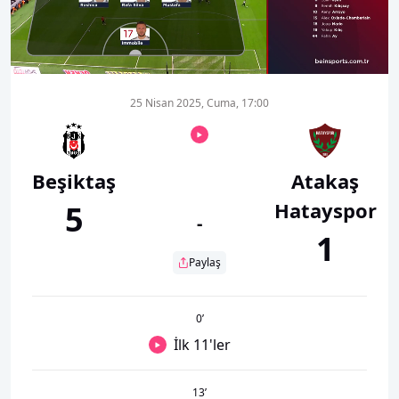
00:19
09:13
25 Nisan 2025, Cuma, 17:00
Beşiktaş
Atakaş
Hatayspor
5
-
1
Paylaş
0
’
İlk 11'ler
13
’