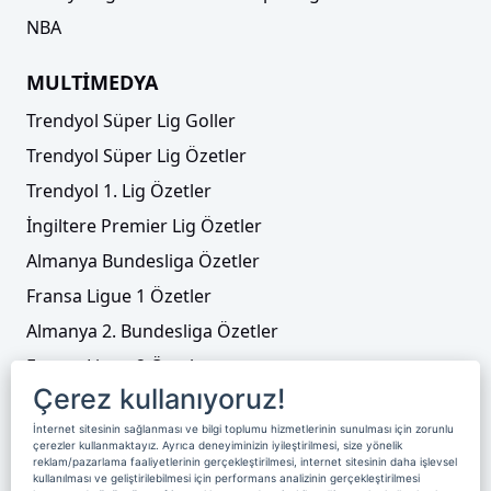
NBA
MULTİMEDYA
Trendyol Süper Lig Goller
Trendyol Süper Lig Özetler
Trendyol 1. Lig Özetler
İngiltere Premier Lig Özetler
Almanya Bundesliga Özetler
Fransa Ligue 1 Özetler
Almanya 2. Bundesliga Özetler
Fransa Ligue 2 Özetler
Çerez kullanıyoruz!
Tenis
İnternet sitesinin sağlanması ve bilgi toplumu hizmetlerinin sunulması için zorunlu
Video Liste
çerezler kullanmaktayız. Ayrıca deneyiminizin iyileştirilmesi, size yönelik
reklam/pazarlama faaliyetlerinin gerçekleştirilmesi, internet sitesinin daha işlevsel
Foto Galeriler
kullanılması ve geliştirilebilmesi için performans analizinin gerçekleştirilmesi