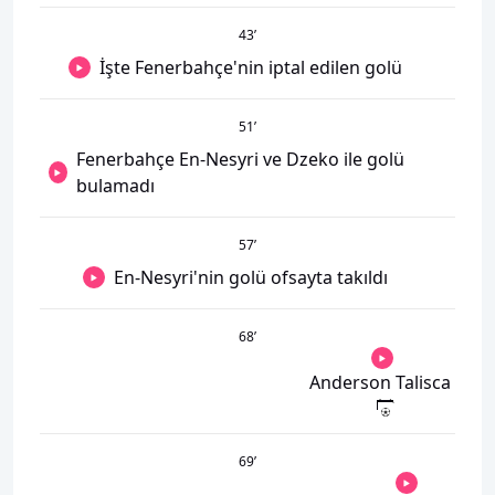
43
’
İşte Fenerbahçe'nin iptal edilen golü
51
’
Fenerbahçe En-Nesyri ve Dzeko ile golü
bulamadı
57
’
En-Nesyri'nin golü ofsayta takıldı
68
’
Anderson Talisca
69
’