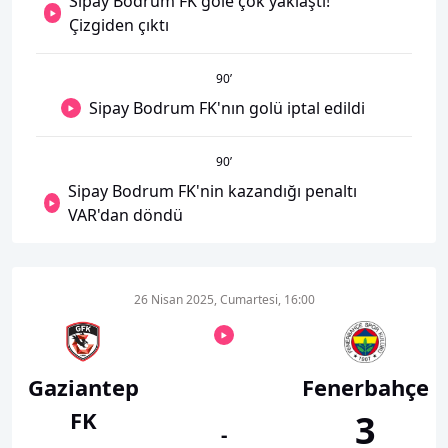
Sipay Bodrum FK gole çok yaklaştı!
Çizgiden çıktı
90
’
Sipay Bodrum FK'nın golü iptal edildi
90
’
Sipay Bodrum FK'nin kazandığı penaltı
VAR'dan döndü
26 Nisan 2025, Cumartesi, 16:00
Gaziantep
Fenerbahçe
FK
3
-