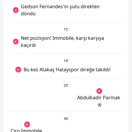
Gedson Fernandes'in şutu direkten
döndü
15
’
Net pozisyon! Immobile, karşı karşıya
kaçırdı
19
’
Bu kez Atakaş Hatayspor direğe takıldı!
20
’
Abdulkadir Parmak
36
’
Ciro Immobile