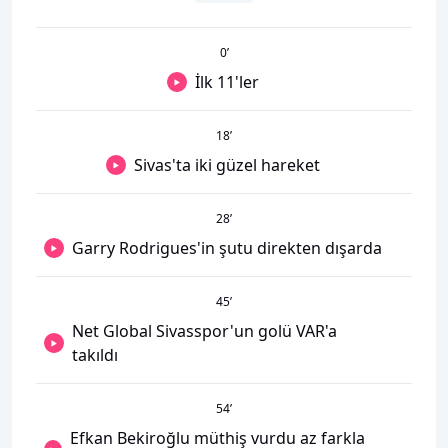
0
’
İlk 11'ler
18
’
Sivas'ta iki güzel hareket
28
’
Garry Rodrigues'in şutu direkten dışarda
45
’
Net Global Sivasspor'un golü VAR'a
takıldı
54
’
Efkan Bekiroğlu müthiş vurdu az farkla