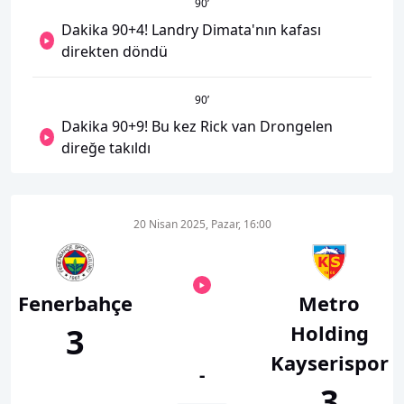
90
’
Dakika 90+4! Landry Dimata'nın kafası
direkten döndü
90
’
Dakika 90+9! Bu kez Rick van Drongelen
direğe takıldı
20 Nisan 2025, Pazar, 16:00
Fenerbahçe
Metro
Holding
3
Kayserispor
-
3