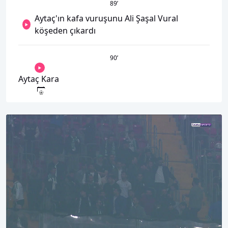
89
’
Aytaç'ın kafa vuruşunu Ali Şaşal Vural
köşeden çıkardı
90
’
Aytaç Kara
00:16
06:48