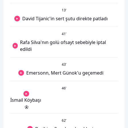
13
’
David Tijanic'in sert şutu direkte patladı
41
’
Rafa Silva'nın golü ofsayt sebebiyle iptal
edildi
43
’
Emersonn, Mert Günok'u geçemedi
46
’
İsmail Köybaşı
62
’