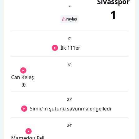
Sivasspor
-
1
Paylaş
0
’
İlk 11'ler
6
’
Can Keleş
27
’
Simic'in şutunu savunma engelledi
34
’
Mamadou Fall