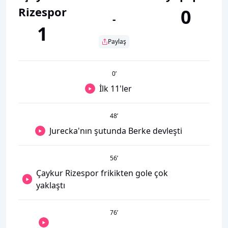
Rizespor
0
-
1
Paylaş
0
’
İlk 11'ler
48
’
Jurecka'nın şutunda Berke devleşti
56
’
Çaykur Rizespor frikikten gole çok
yaklaştı
76
’