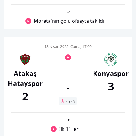
87
’
Morata'nın golü ofsayta takıldı
18 Nisan 2025, Cuma, 17:00
Atakaş
Konyaspor
Hatayspor
3
-
2
Paylaş
0
’
İlk 11'ler