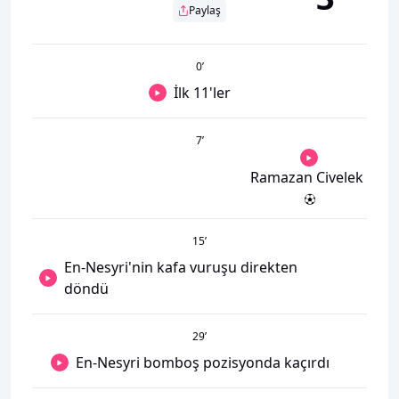
Paylaş
0
’
İlk 11'ler
7
’
Ramazan Civelek
15
’
En-Nesyri'nin kafa vuruşu direkten
döndü
29
’
En-Nesyri bomboş pozisyonda kaçırdı