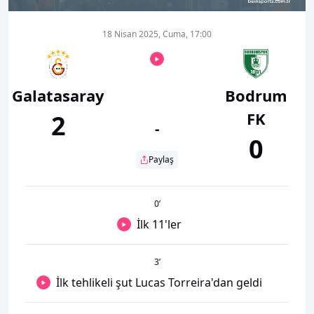
18 Nisan 2025, Cuma, 17:00
Galatasaray
Bodrum
FK
2
-
0
Paylaş
0
’
İlk 11'ler
3
’
İlk tehlikeli şut Lucas Torreira'dan geldi