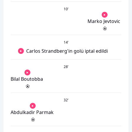
10
’
Marko Jevtovic
14
’
Carlos Strandberg'in golü iptal edildi
28
’
Bilal Boutobba
32
’
Abdulkadir Parmak