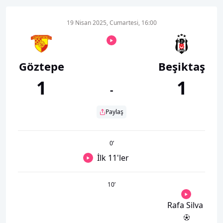
19 Nisan 2025, Cumartesi, 16:00
Göztepe
Beşiktaş
1
1
-
Paylaş
0
’
İlk 11'ler
10
’
Rafa Silva