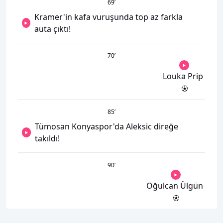
69
’
Kramer'in kafa vuruşunda top az farkla
auta çıktı!
70
’
Louka Prip
85
’
Tümosan Konyaspor'da Aleksic direğe
takıldı!
90
’
Oğulcan Ülgün