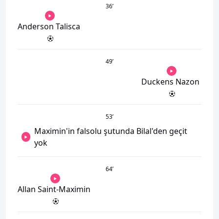
36
’
Anderson Talisca
49
’
Duckens Nazon
53
’
Maximin'in falsolu şutunda Bilal'den geçit
yok
64
’
Allan Saint-Maximin