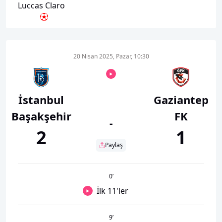
Luccas Claro
20 Nisan 2025, Pazar, 10:30
İstanbul
Gaziantep
Başakşehir
FK
-
2
1
Paylaş
0
’
İlk 11'ler
9
’