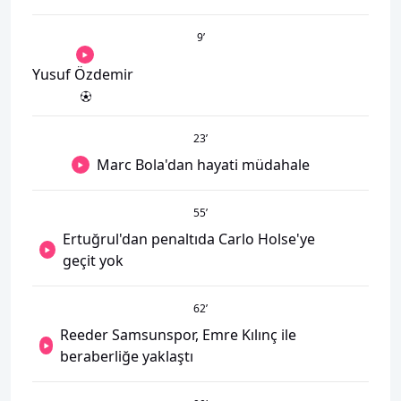
9
’
Yusuf Özdemir
23
’
Marc Bola'dan hayati müdahale
55
’
Ertuğrul'dan penaltıda Carlo Holse'ye
geçit yok
62
’
Reeder Samsunspor, Emre Kılınç ile
beraberliğe yaklaştı