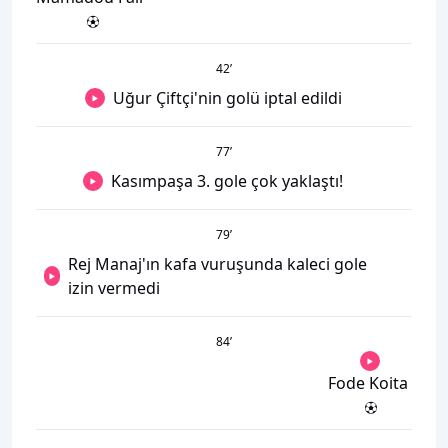
42
’
Uğur Çiftçi'nin golü iptal edildi
77
’
Kasımpaşa 3. gole çok yaklaştı!
79
’
Rej Manaj'ın kafa vuruşunda kaleci gole
izin vermedi
84
’
Fode Koita