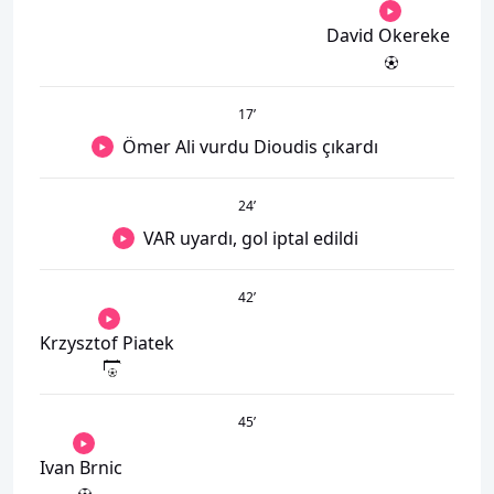
David Okereke
17
’
Ömer Ali vurdu Dioudis çıkardı
24
’
VAR uyardı, gol iptal edildi
42
’
Krzysztof Piatek
45
’
Ivan Brnic