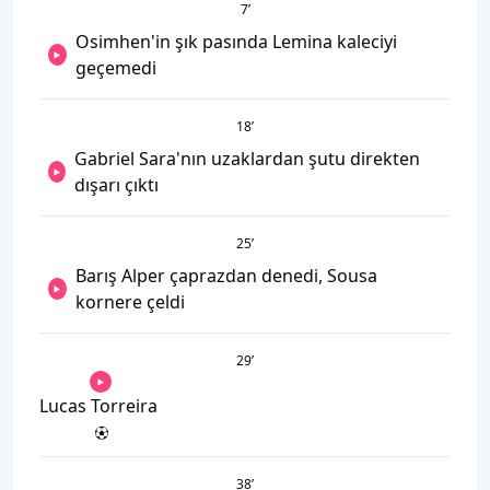
7
’
Osimhen'in şık pasında Lemina kaleciyi
geçemedi
18
’
Gabriel Sara'nın uzaklardan şutu direkten
dışarı çıktı
25
’
Barış Alper çaprazdan denedi, Sousa
kornere çeldi
29
’
Lucas Torreira
38
’