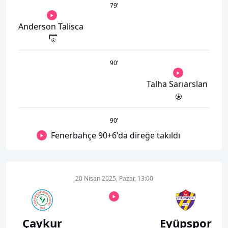
79
’
Anderson Talisca
90
’
Talha Sarıarslan
90
’
Fenerbahçe 90+6'da direğe takıldı
20 Nisan 2025, Pazar, 13:00
Çaykur
Eyüpspor