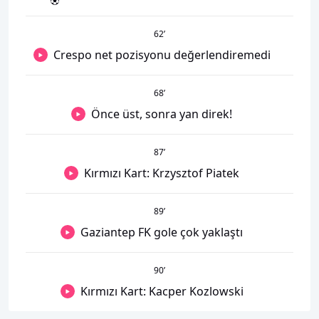
62
’
Crespo net pozisyonu değerlendiremedi
68
’
Önce üst, sonra yan direk!
87
’
Kırmızı Kart: Krzysztof Piatek
89
’
Gaziantep FK gole çok yaklaştı
90
’
Kırmızı Kart: Kacper Kozlowski