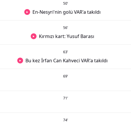
50
’
En-Nesyri'nin golü VAR'a takıldı
56
’
Kırmızı kart: Yusuf Barası
63
’
Bu kez İrfan Can Kahveci VAR'a takıldı
69
’
71
’
74
’