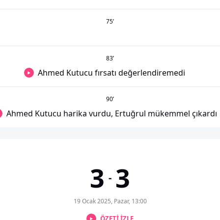
75
’
83
’
Ahmed Kutucu fırsatı değerlendiremedi
90
’
Ahmed Kutucu harika vurdu, Ertuğrul mükemmel çıkardı
3
3
-
19 Ocak 2025, Pazar, 13:00
ÖZETİ İZLE