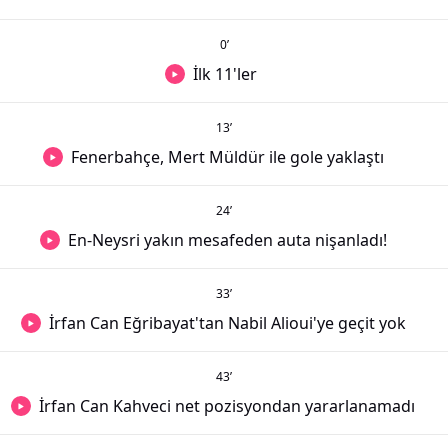
0
’
İlk 11'ler
13
’
Fenerbahçe, Mert Müldür ile gole yaklaştı
24
’
En-Neysri yakın mesafeden auta nişanladı!
33
’
İrfan Can Eğribayat'tan Nabil Alioui'ye geçit yok
43
’
İrfan Can Kahveci net pozisyondan yararlanamadı