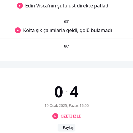
Edin Visca'nın şutu üst direkte patladı
65
’
Koita şık çalımlarla geldi, golü bulamadı
86
’
0
4
-
19 Ocak 2025, Pazar, 16:00
ÖZETİ İZLE
Paylaş