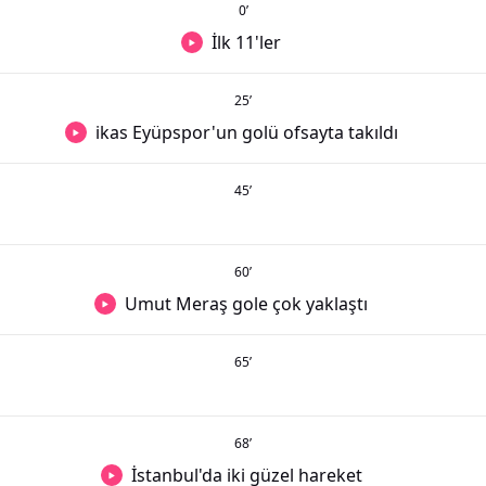
0
’
İlk 11'ler
25
’
ikas Eyüpspor'un golü ofsayta takıldı
45
’
60
’
Umut Meraş gole çok yaklaştı
65
’
68
’
İstanbul'da iki güzel hareket