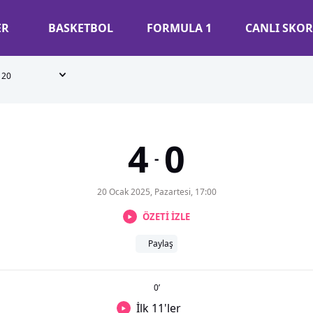
ER
BASKETBOL
FORMULA 1
CANLI SKOR
20
4
0
-
20 Ocak 2025, Pazartesi, 17:00
ÖZETİ İZLE
Paylaş
0
’
İlk 11'ler