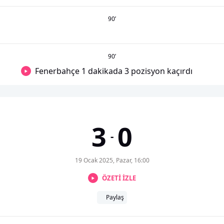
90
’
90
’
Fenerbahçe 1 dakikada 3 pozisyon kaçırdı
3
0
-
19 Ocak 2025, Pazar, 16:00
ÖZETİ İZLE
Paylaş