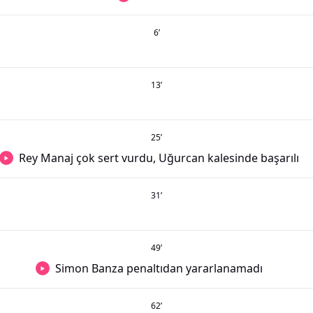
6
’
13
’
25
’
Rey Manaj çok sert vurdu, Uğurcan kalesinde başarılı
31
’
49
’
Simon Banza penaltıdan yararlanamadı
62
’