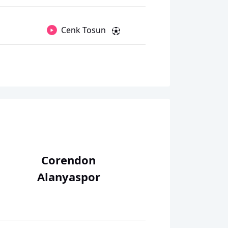
Cenk Tosun
Corendon
Alanyaspor