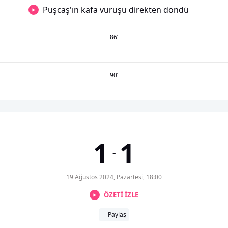
Puşcaş'ın kafa vuruşu direkten döndü
86
’
90
’
1
1
-
19 Ağustos 2024, Pazartesi, 18:00
ÖZETİ İZLE
Paylaş