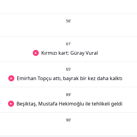
56
’
61
’
Kırmızı kart: Güray Vural
65
’
Emirhan Topçu attı, bayrak bir kez daha kalktı
89
’
Beşiktaş, Mustafa Hekimoğlu ile tehlikeli geldi
90
’