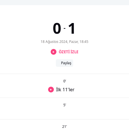
0
1
-
18 Ağustos 2024, Pazar, 18:45
ÖZETİ İZLE
Paylaş
0
’
İlk 11'ler
5
’
21
’