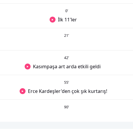
0
’
İlk 11'ler
21
’
42
’
Kasımpaşa art arda etkili geldi
55
’
Erce Kardeşler'den çok şık kurtarış!
90
’