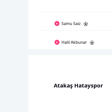
Samu Saiz
Halil Akbunar
Atakaş Hatayspor