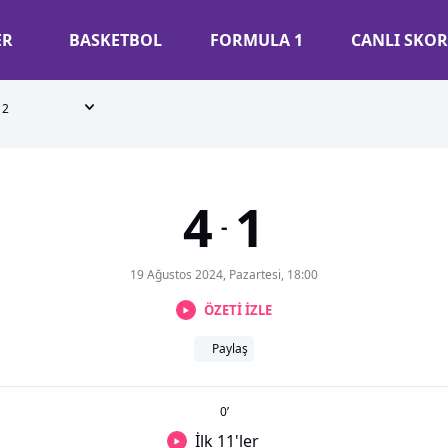
ER
BASKETBOL
FORMULA 1
CANLI SKOR
2
4
1
-
19 Ağustos 2024, Pazartesi, 18:00
ÖZETİ İZLE
Paylaş
0
’
İlk 11'ler