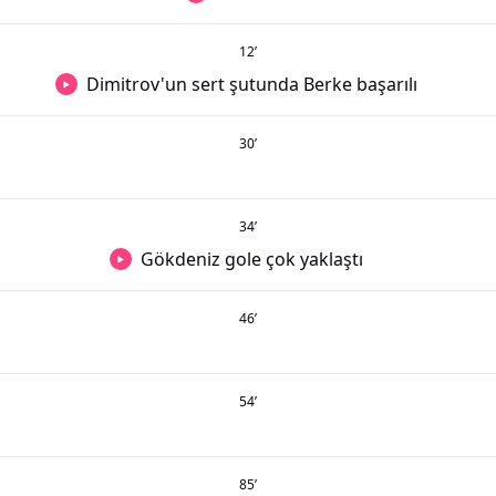
12
’
Dimitrov'un sert şutunda Berke başarılı
30
’
34
’
Gökdeniz gole çok yaklaştı
46
’
54
’
85
’