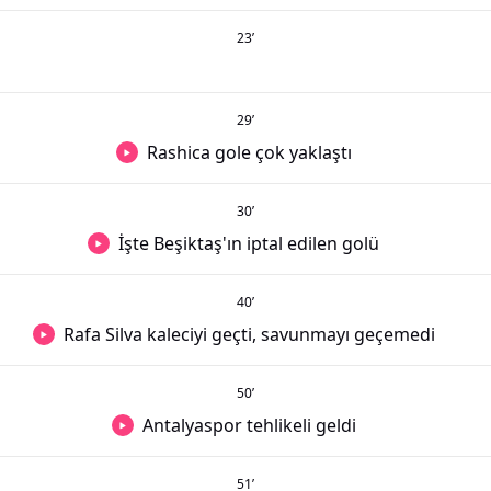
23
’
29
’
Rashica gole çok yaklaştı
30
’
İşte Beşiktaş'ın iptal edilen golü
40
’
Rafa Silva kaleciyi geçti, savunmayı geçemedi
50
’
Antalyaspor tehlikeli geldi
51
’