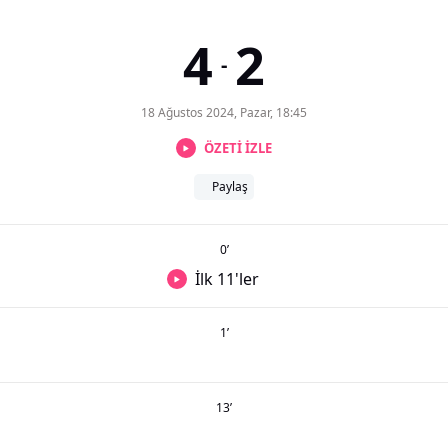
4
2
-
18 Ağustos 2024, Pazar, 18:45
ÖZETİ İZLE
Paylaş
0
’
İlk 11'ler
1
’
13
’