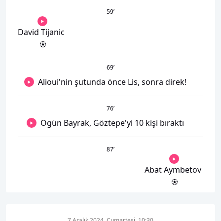
59
’
David Tijanic
69
’
Alioui'nin şutunda önce Lis, sonra direk!
76
’
Ogün Bayrak, Göztepe'yi 10 kişi bıraktı
87
’
Abat Aymbetov
7 Aralık 2024, Cumartesi, 10:30