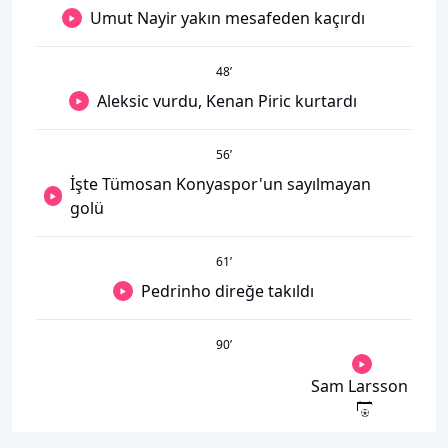
Umut Nayir yakın mesafeden kaçırdı
48
’
Aleksic vurdu, Kenan Piric kurtardı
56
’
İşte Tümosan Konyaspor'un sayılmayan
golü
61
’
Pedrinho direğe takıldı
90
’
Sam Larsson