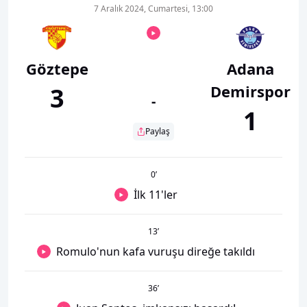
7 Aralık 2024, Cumartesi, 13:00
Göztepe
Adana
Demirspor
3
-
1
Paylaş
0
’
İlk 11'ler
13
’
Romulo'nun kafa vuruşu direğe takıldı
36
’