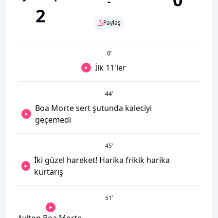
-
2
Paylaş
0
’
İlk 11'ler
44
’
Boa Morte sert şutunda kaleciyi
geçemedi
45
’
İki güzel hareket! Harika frikik harika
kurtarış
51
’