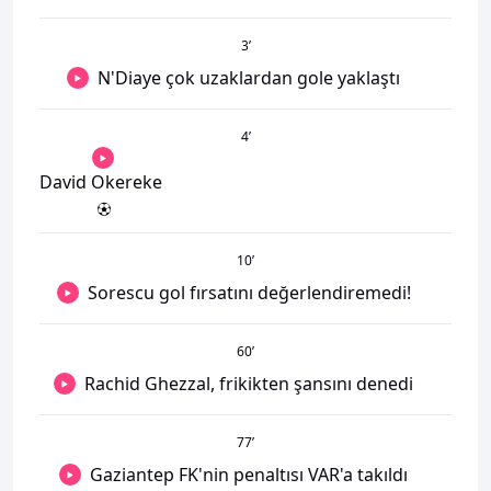
3
’
N'Diaye çok uzaklardan gole yaklaştı
4
’
David Okereke
10
’
Sorescu gol fırsatını değerlendiremedi!
60
’
Rachid Ghezzal, frikikten şansını denedi
77
’
Gaziantep FK'nin penaltısı VAR'a takıldı