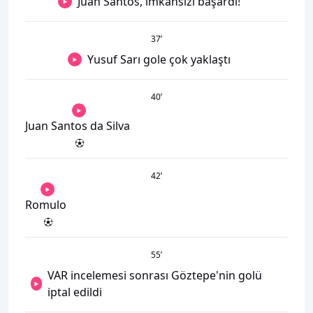
Juan Santos, imkansızı başardı!
37
’
Yusuf Sarı gole çok yaklaştı
40
’
Juan Santos da Silva
42
’
Romulo
55
’
VAR incelemesi sonrası Göztepe'nin golü
iptal edildi