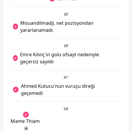
30
’
Mouandilmadji, net pozisyondan
yararlanamadı
39
’
Emre Kılınç'ın golü ofsayt nedeniyle
geçersiz sayıldı
41
’
Ahmed Kutucu'nun vuruşu direği
geçemedi
54
’
Mame Thiam