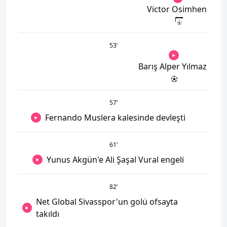
Victor Osimhen
53
’
Barış Alper Yılmaz
57
’
Fernando Muslera kalesinde devleşti
61
’
Yunus Akgün'e Ali Şaşal Vural engeli
82
’
Net Global Sivasspor'un golü ofsayta
takıldı