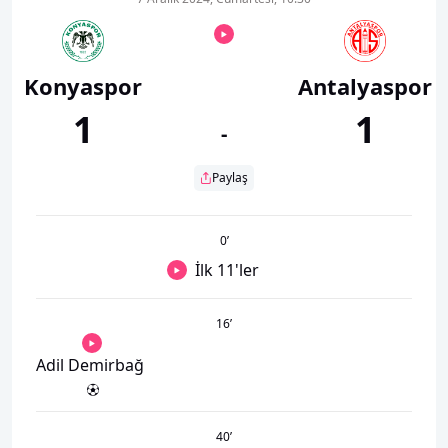
Konyaspor
Antalyaspor
1
1
-
Paylaş
0
’
İlk 11'ler
16
’
Adil Demirbağ
40
’