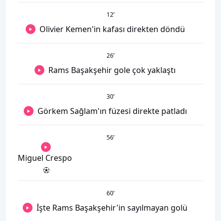
12
’
Olivier Kemen'in kafası direkten döndü
26
’
Rams Başakşehir gole çok yaklaştı
30
’
Görkem Sağlam'ın füzesi direkte patladı
56
’
Miguel Crespo
60
’
İşte Rams Başakşehir'in sayılmayan golü