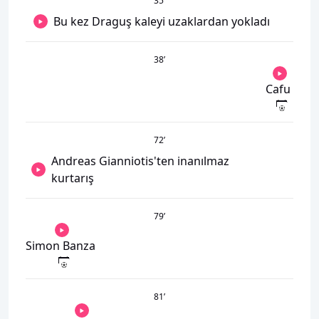
35
’
Bu kez Draguş kaleyi uzaklardan yokladı
38
’
Cafu
72
’
Andreas Gianniotis'ten inanılmaz
kurtarış
79
’
Simon Banza
81
’