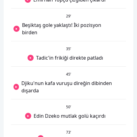
29
’
Beşiktaş gole yaklaştı! İki pozisyon
birden
35
’
Tadic'in frikiği direkte patladı
45
’
Djiku'nun kafa vuruşu direğin dibinden
dışarda
50
’
Edin Dzeko mutlak golü kaçırdı
73
’