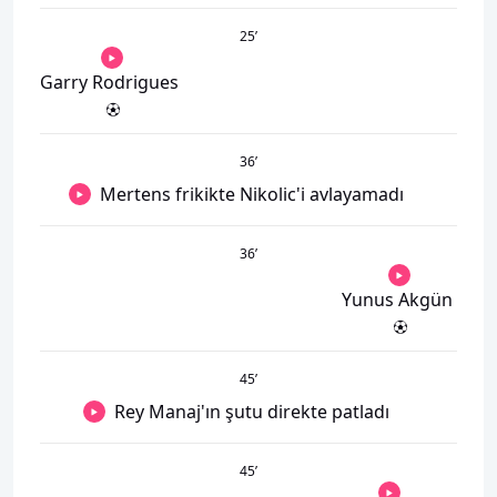
25
’
Garry Rodrigues
36
’
Mertens frikikte Nikolic'i avlayamadı
36
’
Yunus Akgün
45
’
Rey Manaj'ın şutu direkte patladı
45
’