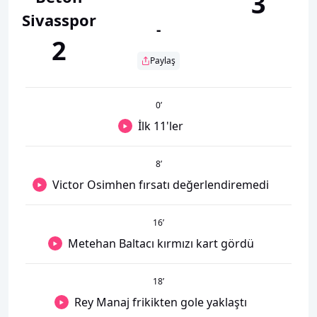
3
Sivasspor
-
2
Paylaş
0
’
İlk 11'ler
8
’
Victor Osimhen fırsatı değerlendiremedi
16
’
Metehan Baltacı kırmızı kart gördü
18
’
Rey Manaj frikikten gole yaklaştı