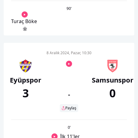
90
’
Turaç Böke
8 Aralık 2024, Pazar, 10:30
Eyüpspor
Samsunspor
3
0
-
Paylaş
0
’
İlk 11'ler