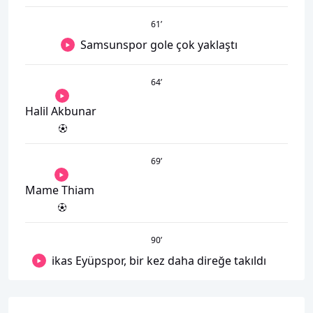
61
’
Samsunspor gole çok yaklaştı
64
’
Halil Akbunar
69
’
Mame Thiam
90
’
ikas Eyüpspor, bir kez daha direğe takıldı