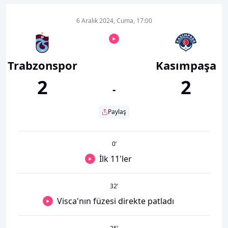
6 Aralık 2024, Cuma, 17:00
Trabzonspor
Kasımpaşa
2
2
-
Paylaş
0
’
İlk 11'ler
32
’
Visca'nın füzesi direkte patladı