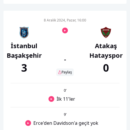
8 Aralık 2024, Pazar, 16:00
İstanbul
Atakaş
Başakşehir
Hatayspor
-
3
0
Paylaş
0
’
İlk 11'ler
9
’
Erce'den Davidson'a geçit yok