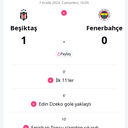
7 Aralık 2024, Cumartesi, 16:00
Beşiktaş
Fenerbahçe
1
0
-
Paylaş
0
’
İlk 11'ler
6
’
Edin Dzeko gole yaklaştı
10
’
Emirhan Topçu çizgiden çıkardı