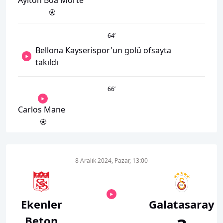
Aylton Boa Morte
64
’
Bellona Kayserispor'un golü ofsayta
takıldı
66
’
Carlos Mane
8 Aralık 2024, Pazar, 13:00
Ekenler
Galatasaray
Beton