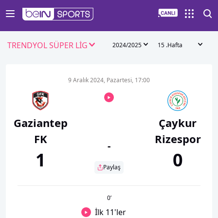
TRENDYOL SÜPER LİG
2024/2025
15 .Hafta
9 Aralık 2024, Pazartesi, 17:00
Gaziantep
Çaykur
FK
Rizespor
-
1
0
Paylaş
0
’
İlk 11'ler