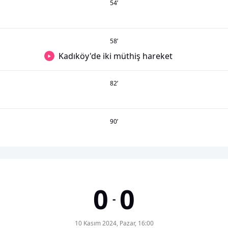
54
’
58
’
Kadıköy'de iki müthiş hareket
82
’
90
’
0
0
-
10 Kasım 2024, Pazar, 16:00