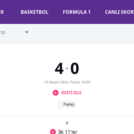
ER
BASKETBOL
FORMULA 1
CANLI SKOR
12
4
0
-
10 Kasım 2024, Pazar, 16:00
ÖZETİ İZLE
Paylaş
0
’
İlk 11'ler