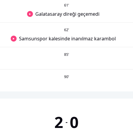
61
’
Galatasaray direği geçemedi
62
’
Samsunspor kalesinde inanılmaz karambol
85
’
90
’
2
0
-