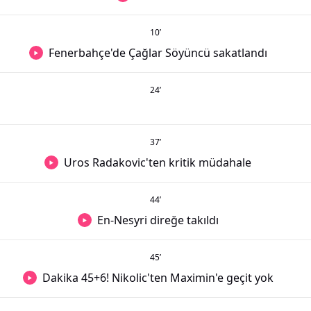
10
’
Fenerbahçe'de Çağlar Söyüncü sakatlandı
24
’
37
’
Uros Radakovic'ten kritik müdahale
44
’
En-Nesyri direğe takıldı
45
’
Dakika 45+6! Nikolic'ten Maximin'e geçit yok