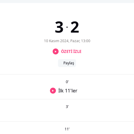
3
2
-
10 Kasım 2024, Pazar, 13:00
ÖZETİ İZLE
Paylaş
0
’
İlk 11'ler
3
’
11
’