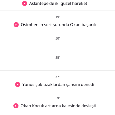
Aslantepe'de iki güzel hareket
19
’
Osimhen'in sert şutunda Okan başarılı
50
’
55
’
57
’
Yunus çok uzaklardan şansını denedi
59
’
Okan Kocuk art arda kalesinde devleşti