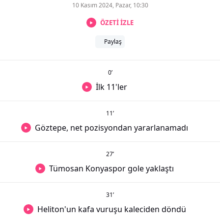
10 Kasım 2024, Pazar, 10:30
ÖZETİ İZLE
Paylaş
0
’
İlk 11'ler
11
’
Göztepe, net pozisyondan yararlanamadı
27
’
Tümosan Konyaspor gole yaklaştı
31
’
Heliton'un kafa vuruşu kaleciden döndü