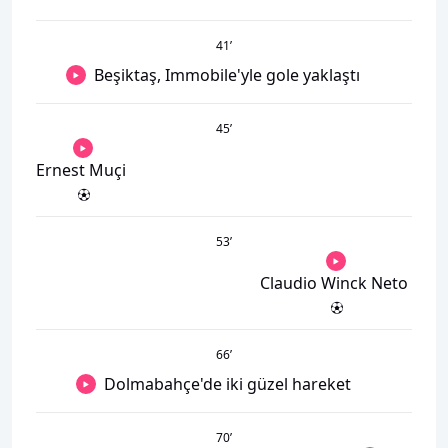
41
’
Beşiktaş, Immobile'yle gole yaklaştı
45
’
Ernest Muçi
53
’
Claudio Winck Neto
66
’
Dolmabahçe'de iki güzel hareket
70
’