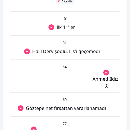
Paylaş
0
’
İlk 11'ler
31
’
Halil Dervişoğlu, Lis'i geçemedi
64
’
Ahmed Ildız
69
’
Göztepe net fırsattan yararlanamadı
77
’