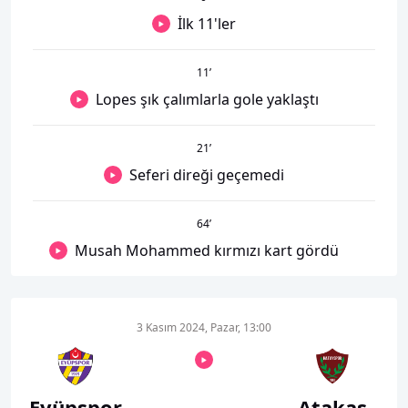
İlk 11'ler
11
’
Lopes şık çalımlarla gole yaklaştı
21
’
Seferi direği geçemedi
64
’
Musah Mohammed kırmızı kart gördü
3 Kasım 2024, Pazar, 13:00
Eyüpspor
Atakaş