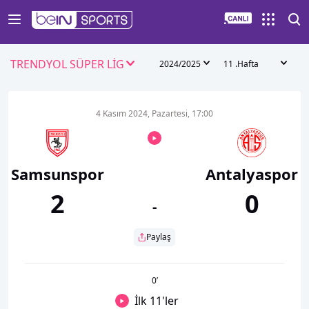
TRENDYOL SÜPER LİG
2024/2025
11 .Hafta
4 Kasım 2024, Pazartesi, 17:00
Samsunspor
Antalyaspor
2
0
-
Paylaş
0
’
İlk 11'ler