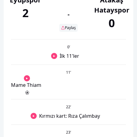
Hatayspor
2
-
0
Paylaş
0
’
İlk 11'ler
11
’
Mame Thiam
22
’
Kırmızı kart: Rıza Çalımbay
23
’