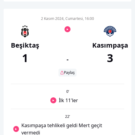
2 Kasım 2024, Cumartesi, 16:00
Beşiktaş
Kasımpaşa
1
3
-
Paylaş
0
’
İlk 11'ler
22
’
Kasımpaşa tehlikeli geldi Mert geçit
vermedi