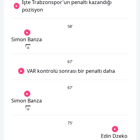
İşte Trabzonspor'un penaltı kazandığı
pozisyon
58
’
Simon Banza
67
’
VAR kontrolü sonrası bir penaltı daha
67
’
Simon Banza
75
’
Edin Dzeko