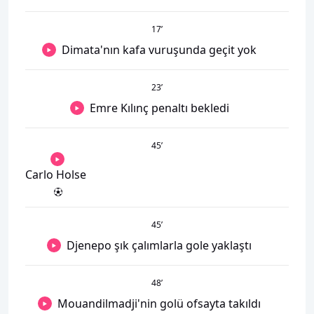
17
’
Dimata'nın kafa vuruşunda geçit yok
23
’
Emre Kılınç penaltı bekledi
45
’
Carlo Holse
45
’
Djenepo şık çalımlarla gole yaklaştı
48
’
Mouandilmadji'nin golü ofsayta takıldı