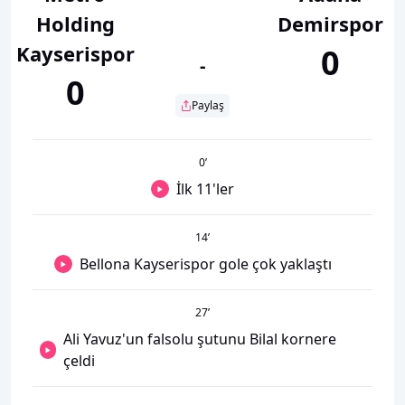
Holding
Demirspor
Kayserispor
0
-
0
Paylaş
0
’
İlk 11'ler
14
’
Bellona Kayserispor gole çok yaklaştı
27
’
Ali Yavuz'un falsolu şutunu Bilal kornere
çeldi