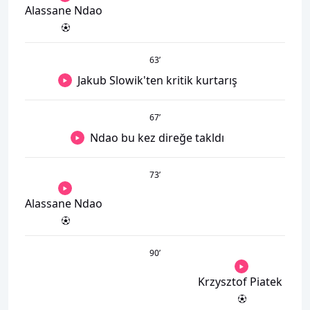
Alassane Ndao
63
’
Jakub Slowik'ten kritik kurtarış
67
’
Ndao bu kez direğe takldı
73
’
Alassane Ndao
90
’
Krzysztof Piatek