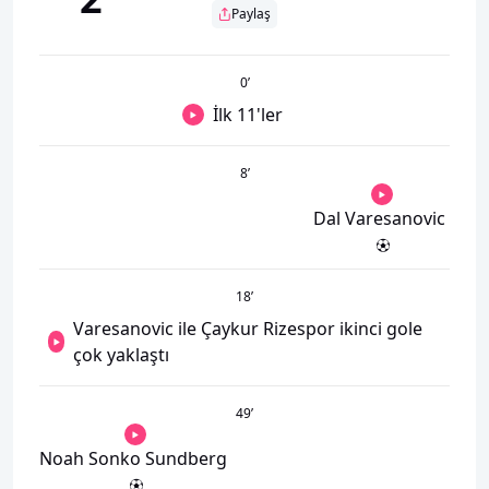
Paylaş
0
’
İlk 11'ler
8
’
Dal Varesanovic
18
’
Varesanovic ile Çaykur Rizespor ikinci gole
çok yaklaştı
49
’
Noah Sonko Sundberg