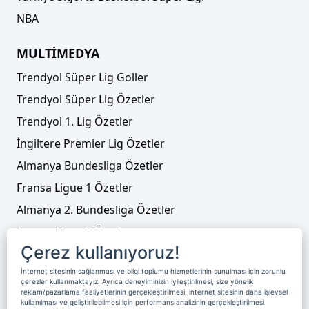
NBA
MULTİMEDYA
Trendyol Süper Lig Goller
Trendyol Süper Lig Özetler
Trendyol 1. Lig Özetler
İngiltere Premier Lig Özetler
Almanya Bundesliga Özetler
Fransa Ligue 1 Özetler
Almanya 2. Bundesliga Özetler
Fransa Ligue 2 Özetler
Çerez kullanıyoruz!
Tenis
İnternet sitesinin sağlanması ve bilgi toplumu hizmetlerinin sunulması için zorunlu
Video Liste
çerezler kullanmaktayız. Ayrıca deneyiminizin iyileştirilmesi, size yönelik
reklam/pazarlama faaliyetlerinin gerçekleştirilmesi, internet sitesinin daha işlevsel
Foto Galeriler
kullanılması ve geliştirilebilmesi için performans analizinin gerçekleştirilmesi