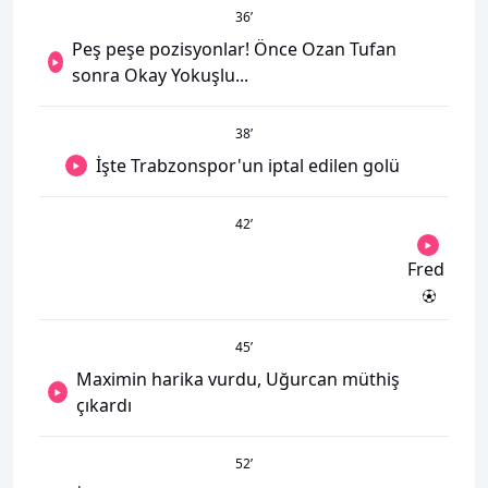
36
’
Peş peşe pozisyonlar! Önce Ozan Tufan
sonra Okay Yokuşlu...
38
’
İşte Trabzonspor'un iptal edilen golü
42
’
Fred
45
’
Maximin harika vurdu, Uğurcan müthiş
çıkardı
52
’