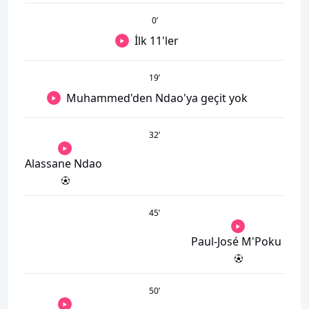
0
’
İlk 11'ler
19
’
Muhammed'den Ndao'ya geçit yok
32
’
Alassane Ndao
45
’
Paul-José M'Poku
50
’