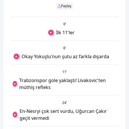
Paylaş
0
’
İlk 11'ler
6
’
Okay Yokuşlu'nun şutu az farkla dışarda
11
’
Trabzonspor gole yaklaştı! Livakovic'ten
müthiş refleks
24
’
En-Nesryi çok sert vurdu, Uğurcan Çakır
geçit vermedi