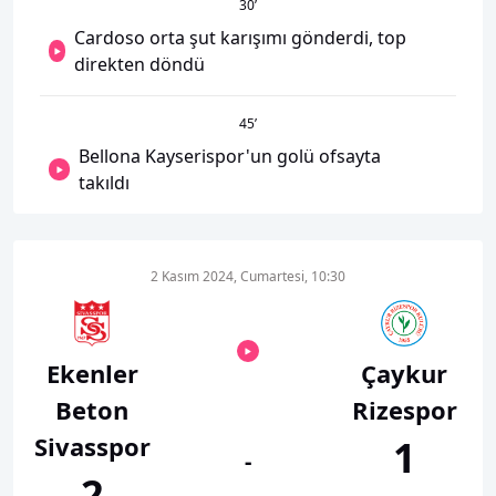
30
’
Cardoso orta şut karışımı gönderdi, top
direkten döndü
45
’
Bellona Kayserispor'un golü ofsayta
takıldı
2 Kasım 2024, Cumartesi, 10:30
Ekenler
Çaykur
Beton
Rizespor
Sivasspor
1
-
2