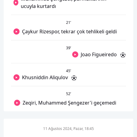
ucuyla kurtardı
21
’
Çaykur Rizespor, tekrar çok tehlikeli geldi
39
’
Joao Figueiredo
45
’
Khusniddin Aliqulov
52
’
Zeqiri, Muhammed Şengezer'i geçemedi
11 Ağustos 2024, Pazar, 18:45