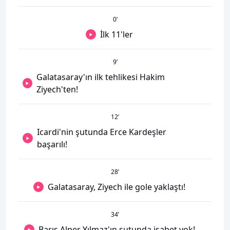
0
’
İlk 11'ler
9
’
Galatasaray'ın ilk tehlikesi Hakim
Ziyech'ten!
12
’
Icardi'nin şutunda Erce Kardeşler
başarılı!
28
’
Galatasaray, Ziyech ile gole yaklaştı!
34
’
Barış Alper Yılmaz'ın şutunda isabet yok!