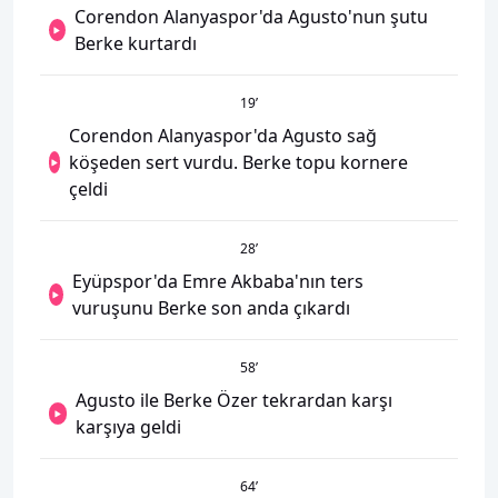
Corendon Alanyaspor'da Agusto'nun şutu
Berke kurtardı
19
’
Corendon Alanyaspor'da Agusto sağ
köşeden sert vurdu. Berke topu kornere
çeldi
28
’
Eyüpspor'da Emre Akbaba'nın ters
vuruşunu Berke son anda çıkardı
58
’
Agusto ile Berke Özer tekrardan karşı
karşıya geldi
64
’