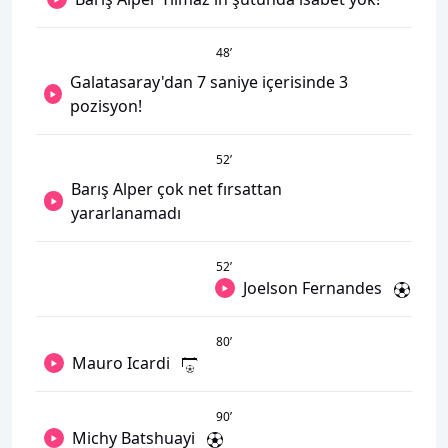
48
’
Galatasaray'dan 7 saniye içerisinde 3
pozisyon!
52
’
Barış Alper çok net fırsattan
yararlanamadı
52
’
Joelson Fernandes
80
’
Mauro Icardi
90
’
Michy Batshuayi