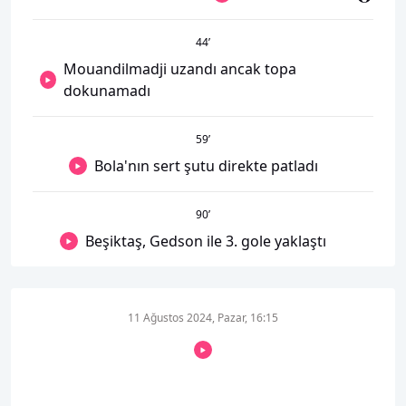
44
’
Mouandilmadji uzandı ancak topa
dokunamadı
59
’
Bola'nın sert şutu direkte patladı
90
’
Beşiktaş, Gedson ile 3. gole yaklaştı
11 Ağustos 2024, Pazar, 16:15