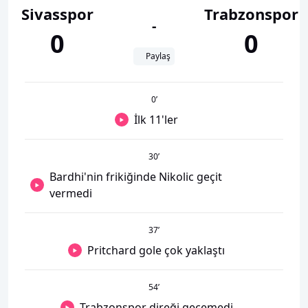
Sivasspor
Trabzonspor
-
0
0
Paylaş
0
’
İlk 11'ler
30
’
Bardhi'nin frikiğinde Nikolic geçit
vermedi
37
’
Pritchard gole çok yaklaştı
54
’
Trabzonspor direği geçemedi