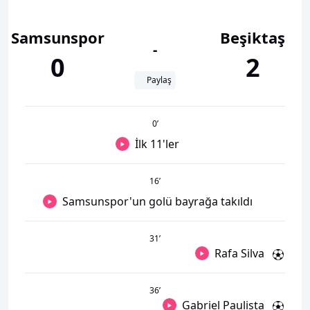
Samsunspor
Beşiktaş
-
0
2
Paylaş
0
’
İlk 11'ler
16
’
Samsunspor'un golü bayrağa takıldı
31
’
Rafa Silva
36
’
Gabriel Paulista