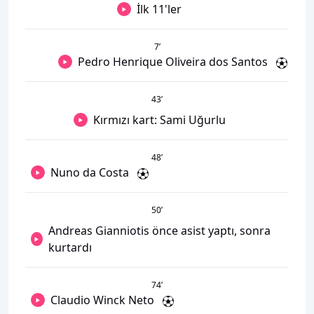
İlk 11'ler
7
’
Pedro Henrique Oliveira dos Santos
43
’
Kırmızı kart: Sami Uğurlu
48
’
Nuno da Costa
50
’
Andreas Gianniotis önce asist yaptı, sonra
kurtardı
74
’
Claudio Winck Neto