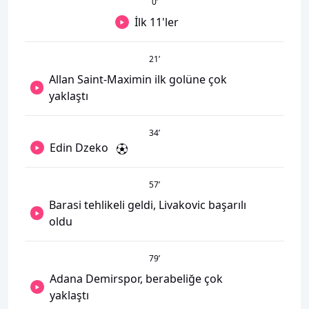
0
’
İlk 11'ler
21
’
Allan Saint-Maximin ilk golüne çok
yaklaştı
34
’
Edin Dzeko
57
’
Barasi tehlikeli geldi, Livakovic başarılı
oldu
79
’
Adana Demirspor, berabeliğe çok
yaklaştı