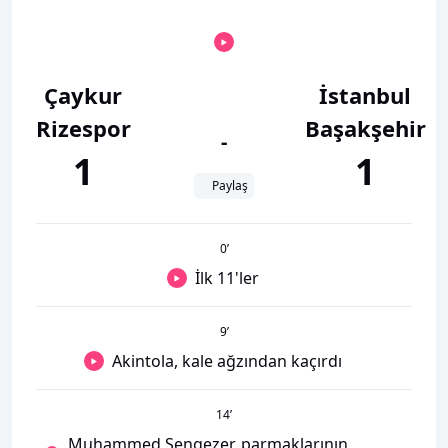
Çaykur
İstanbul
Rizespor
Başakşehir
-
1
1
Paylaş
0
’
İlk 11'ler
9
’
Akintola, kale ağzından kaçırdı
14
’
Muhammed Şengezer, parmaklarının