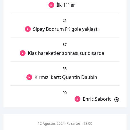
İlk 11'ler
21
’
Sipay Bodrum FK gole yaklaştı
37
’
Klas hareketler sonrası şut dışarda
53
’
Kırmızı kart: Quentin Daubin
90
’
Enric Saborit
12 Ağustos 2024, Pazartesi, 18:00