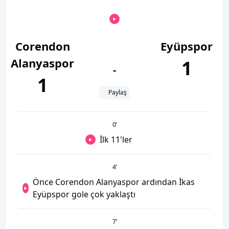
Corendon
Eyüpspor
Alanyaspor
1
-
1
Paylaş
0
’
İlk 11'ler
4
’
Önce Corendon Alanyaspor ardından İkas
Eyüpspor gole çok yaklaştı
7
’