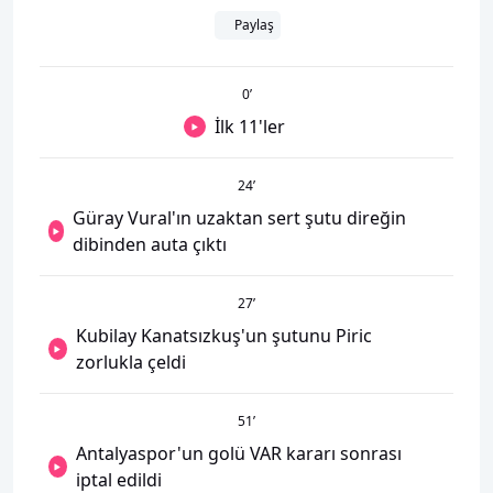
Paylaş
0
’
İlk 11'ler
24
’
Güray Vural'ın uzaktan sert şutu direğin
dibinden auta çıktı
27
’
Kubilay Kanatsızkuş'un şutunu Piric
zorlukla çeldi
51
’
Antalyaspor'un golü VAR kararı sonrası
iptal edildi