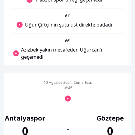
61
’
Uğur Çiftçi'nin şutu üst direkte patladı
66
’
Azizbek yakın mesafeden Uğurcan'ı
geçemedi
10 Ağustos 2024, Cumartesi,
18:45
Antalyaspor
Göztepe
0
0
-