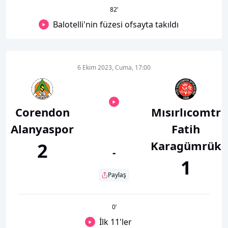
82
’
Balotelli'nin füzesi ofsayta takıldı
6 Ekim 2023, Cuma, 17:00
Corendon
Mısırlıcomtr
Alanyaspor
Fatih
Karagümrük
2
-
1
Paylaş
0
’
İlk 11'ler