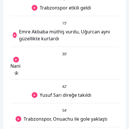
Trabzonspor etkili geldi
15
’
Emre Akbaba müthiş vurdu, Uğurcan aynı
güzellikte kurtardı
30
’
Nani
42
’
Yusuf Sarı direğe takıldı
54
’
Trabzonspor, Onuachu ile gole yaklaştı