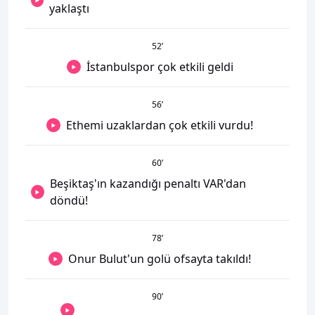
yaklaştı
52
’
İstanbulspor çok etkili geldi
56
’
Ethemi uzaklardan çok etkili vurdu!
60
’
Beşiktaş'ın kazandığı penaltı VAR'dan
döndü!
78
’
Onur Bulut'un golü ofsayta takıldı!
90
’