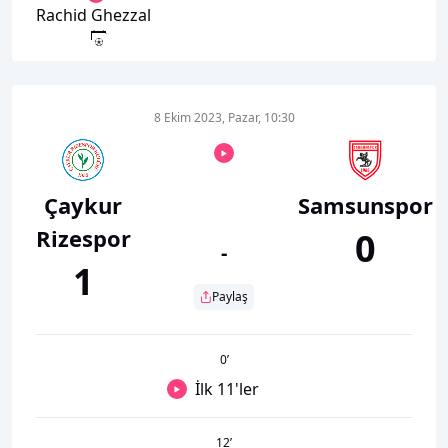
Rachid Ghezzal
8 Ekim 2023, Pazar, 10:30
Çaykur
Samsunspor
Rizespor
0
-
1
Paylaş
0
’
İlk 11'ler
12
’