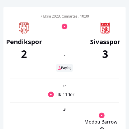
7 Ekim 2023, Cumartesi, 10:30
Pendikspor
Sivasspor
2
3
-
Paylaş
0
’
İlk 11'ler
4
’
Modou Barrow