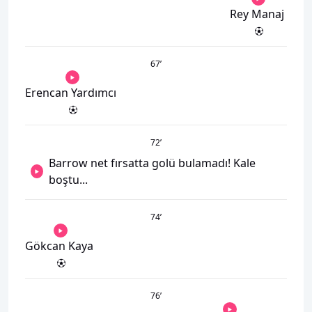
Rey Manaj
67
’
Erencan Yardımcı
72
’
Barrow net fırsatta golü bulamadı! Kale
boştu...
74
’
Gökcan Kaya
76
’