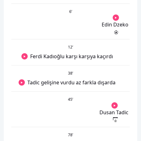
6
’
Edin Dzeko
12
’
Ferdi Kadıoğlu karşı karşıya kaçırdı
38
’
Tadic gelişine vurdu az farkla dışarda
45
’
Dusan Tadic
78
’