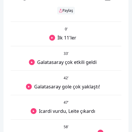
Paylaş
0
’
İlk 11'ler
33
’
Galatasaray çok etkili geldi
42
’
Galatasaray gole çok yaklaştı!
47
’
Icardi vurdu, Leite çıkardı
58
’