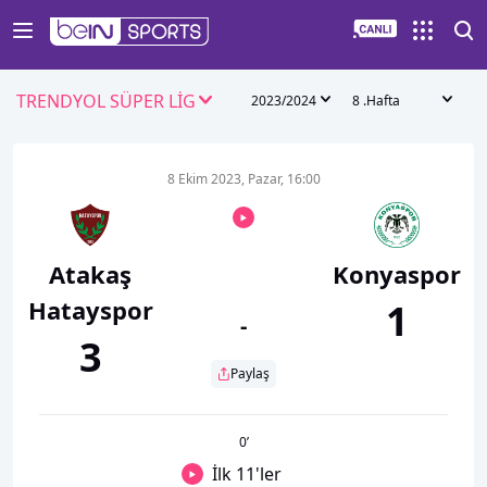
TRENDYOL SÜPER LİG
2023/2024
8 .Hafta
8 Ekim 2023, Pazar, 16:00
Atakaş
Konyaspor
Hatayspor
1
-
3
Paylaş
0
’
İlk 11'ler