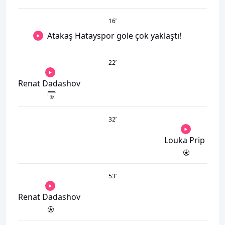
16
’
Atakaş Hatayspor gole çok yaklaştı!
22
’
Renat Dadashov
32
’
Louka Prip
53
’
Renat Dadashov