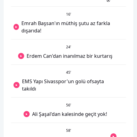
16
’
Emrah Başsan'ın müthiş şutu az farkla
dışarıda!
24
’
Erdem Can'dan inanılmaz bir kurtarış
45
’
EMS Yapı Sivasspor'un golü ofsayta
takıldı
56
’
Ali Şaşal'dan kalesinde geçit yok!
58
’