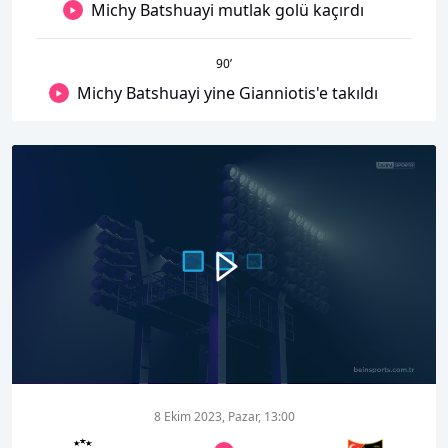
Michy Batshuayi mutlak golü kaçırdı
90
’
Michy Batshuayi yine Gianniotis'e takıldı
00:00
06:57
8 Ekim 2023, Pazar, 13:00