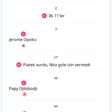
0
’
İlk 11'ler
3
’
Jerome Opoku
27
’
Piatek vurdu, Nita gole izin vermedi
36
’
Papy Djilobodji
60
’