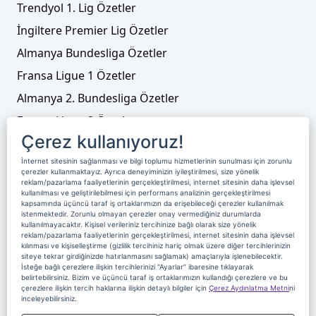
Trendyol 1. Lig Özetler
İngiltere Premier Lig Özetler
Almanya Bundesliga Özetler
Fransa Ligue 1 Özetler
Almanya 2. Bundesliga Özetler
Fransa Ligue 2 Özetler
Çerez kullanıyoruz!
Tenis
İnternet sitesinin sağlanması ve bilgi toplumu hizmetlerinin sunulması için zorunlu
Video Liste
çerezler kullanmaktayız. Ayrıca deneyiminizin iyileştirilmesi, size yönelik
reklam/pazarlama faaliyetlerinin gerçekleştirilmesi, internet sitesinin daha işlevsel
Foto Galeriler
kullanılması ve geliştirilebilmesi için performans analizinin gerçekleştirilmesi
kapsamında üçüncü taraf iş ortaklarımızın da erişebileceği çerezler kullanılmak
istenmektedir. Zorunlu olmayan çerezler onay vermediğiniz durumlarda
kullanılmayacaktır. Kişisel verileriniz tercihinize bağlı olarak size yönelik
Üyelik
Yayın Akışı
Reklam
Site Sözleşmesi
reklam/pazarlama faaliyetlerinin gerçekleştirilmesi, internet sitesinin daha işlevsel
kılınması ve kişiselleştirme (gizlilik tercihiniz hariç olmak üzere diğer tercihlerinizin
Künye ve İletişim
Çerez Politikası
siteye tekrar girdiğinizde hatırlanmasını sağlamak) amaçlarıyla işlenebilecektir.
İsteğe bağlı çerezlere ilişkin tercihlerinizi “Ayarlar” ibaresine tıklayarak
Çerez Yönetimi
Veri Sahibi Başvuru Formu
belirtebilirsiniz. Bizim ve üçüncü taraf iş ortaklarımızın kullandığı çerezlere ve bu
çerezlere ilişkin tercih haklarına ilişkin detaylı bilgiler için
Çerez Aydınlatma Metni
ni
Nereden İzlerim
inceleyebilirsiniz.