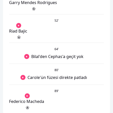
Garry Mendes Rodrigues
52
’
Riad Bajic
64
’
Bilal'den Cephas'a geçit yok
80
’
Carole'ün füzesi direkte patladı
89
’
Federico Macheda