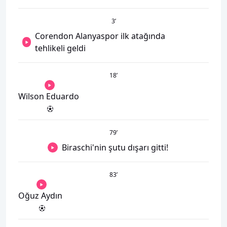
3
’
Corendon Alanyaspor ilk atağında
tehlikeli geldi
18
’
Wilson Eduardo
79
’
Biraschi'nin şutu dışarı gitti!
83
’
Oğuz Aydın