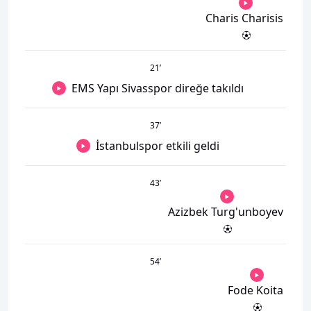
Charis Charisis
21
’
EMS Yapı Sivasspor direğe takıldı
37
’
İstanbulspor etkili geldi
43
’
Azizbek Turg'unboyev
54
’
Fode Koita