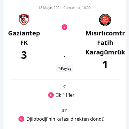
18 Mayıs 2024, Cumartesi, 16:00
Gaziantep
Mısırlıcomtr
FK
Fatih
Karagümrük
3
-
1
Paylaş
0
’
İlk 11'ler
31
’
Djilobodji'nin kafası direkten döndü