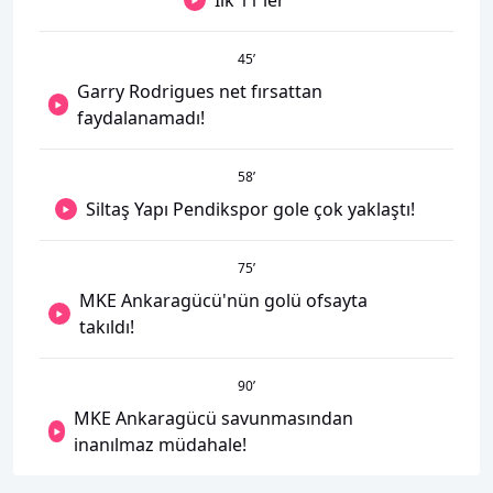
İlk 11'ler
45
’
Garry Rodrigues net fırsattan
faydalanamadı!
58
’
Siltaş Yapı Pendikspor gole çok yaklaştı!
75
’
MKE Ankaragücü'nün golü ofsayta
takıldı!
90
’
MKE Ankaragücü savunmasından
inanılmaz müdahale!