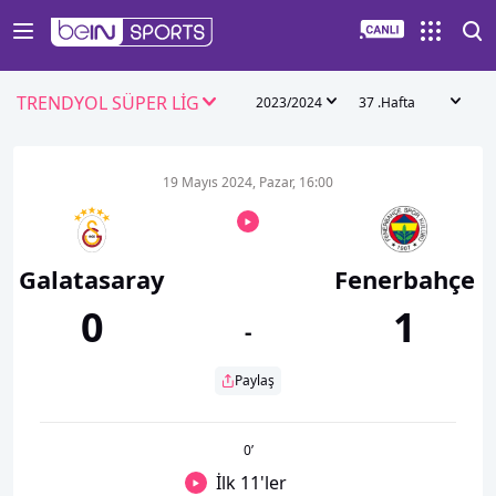
TRENDYOL SÜPER LİG
2023/2024
37 .Hafta
19 Mayıs 2024, Pazar, 16:00
Galatasaray
Fenerbahçe
0
1
-
Paylaş
0
’
İlk 11'ler