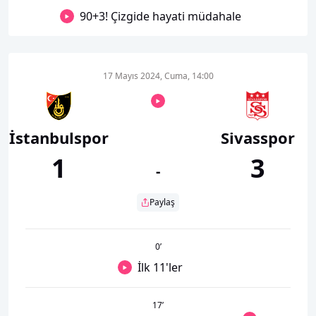
90+3! Çizgide hayati müdahale
17 Mayıs 2024, Cuma, 14:00
İstanbulspor
Sivasspor
1
3
-
Paylaş
0
’
İlk 11'ler
17
’