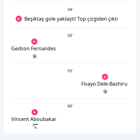
34
’
Beşiktaş gole yaklaştı! Top çizgiden çıktı
50
’
Gedson Fernandes
55
’
Fisayo Dele-Bashiru
90
’
Vincent Aboubakar