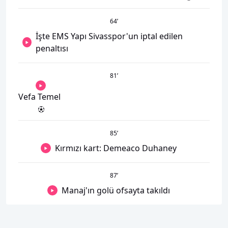
64
’
İşte EMS Yapı Sivasspor'un iptal edilen
penaltısı
81
’
Vefa Temel
85
’
Kırmızı kart: Demeaco Duhaney
87
’
Manaj'ın golü ofsayta takıldı