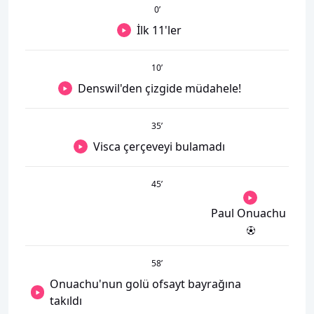
0
’
İlk 11'ler
10
’
Denswil'den çizgide müdahele!
35
’
Visca çerçeveyi bulamadı
45
’
Paul Onuachu
58
’
Onuachu'nun golü ofsayt bayrağına
takıldı