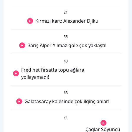
21
’
Kırmızı kart: Alexander Djiku
35
’
Barış Alper Yılmaz gole çok yaklaştı!
43
’
Fred net fırsatta topu ağlara
yollayamadı!
63
’
Galatasaray kalesinde çok ilginç anlar!
71
’
Çağlar Söyüncü