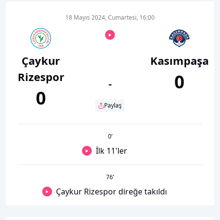
18 Mayıs 2024, Cumartesi, 16:00
Çaykur
Kasımpaşa
Rizespor
0
-
0
Paylaş
0
’
İlk 11'ler
76
’
Çaykur Rizespor direğe takıldı