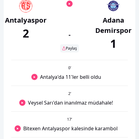
Antalyaspor
Adana
Demirspor
2
-
1
Paylaş
0
’
Antalya'da 11'ler belli oldu
2
’
Veysel Sarı'dan inanılmaz müdahale!
17
’
Bitexen Antalyaspor kalesinde karambol