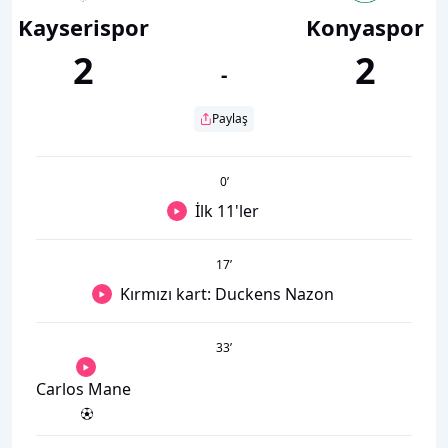
Kayserispor
Konyaspor
2
2
-
Paylaş
0
’
İlk 11'ler
17
’
Kırmızı kart: Duckens Nazon
33
’
Carlos Mane