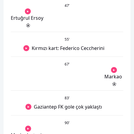
47
’
Ertuğrul Ersoy
55
’
Kırmızı kart: Federico Ceccherini
67
’
Markao
83
’
Gaziantep FK gole çok yaklaştı
90
’