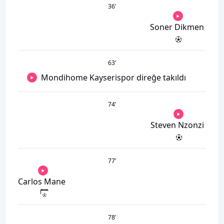
36
’
Soner Dikmen
63
’
Mondihome Kayserispor direğe takıldı
74
’
Steven Nzonzi
77
’
Carlos Mane
78
’