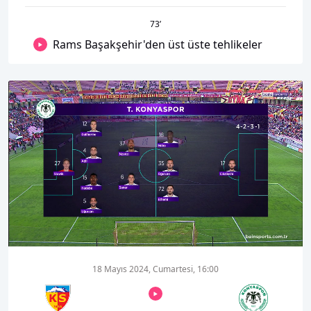
73
’
Rams Başakşehir'den üst üste tehlikeler
00:18
08:13
18 Mayıs 2024, Cumartesi, 16:00