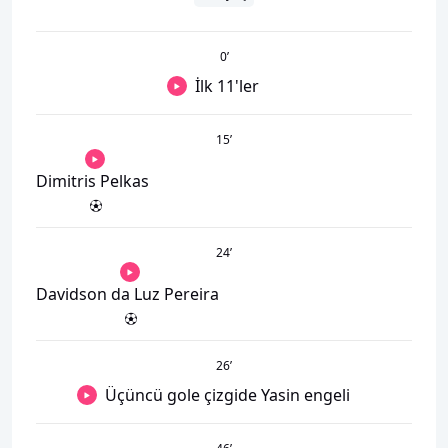
0
’
İlk 11'ler
15
’
Dimitris Pelkas
24
’
Davidson da Luz Pereira
26
’
Üçüncü gole çizgide Yasin engeli