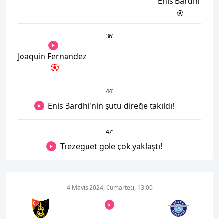
Enis Bardhi
36
’
Joaquin Fernandez
44
’
Enis Bardhi'nin şutu direğe takıldı!
47
’
Trezeguet gole çok yaklaştı!
4 Mayıs 2024, Cumartesi, 13:00