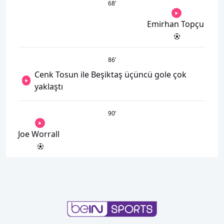
68
’
Emirhan Topçu
86
’
Cenk Tosun ile Beşiktaş üçüncü gole çok
yaklaştı
90
’
Joe Worrall