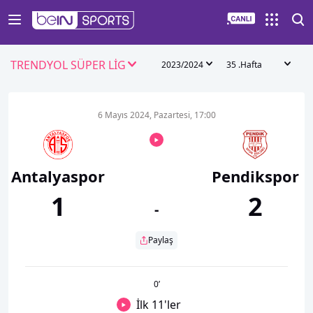
TRENDYOL SÜPER LİG
2023/2024
35 .Hafta
6 Mayıs 2024, Pazartesi, 17:00
Antalyaspor
Pendikspor
1
2
-
Paylaş
0
’
İlk 11'ler