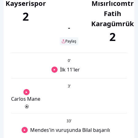
Kayserispor
Mısırlıcomtr
Fatih
2
Karagümrük
-
2
Paylaş
0
’
İlk 11'ler
3
’
Carlos Mane
33
’
Mendes'in vuruşunda Bilal başarılı