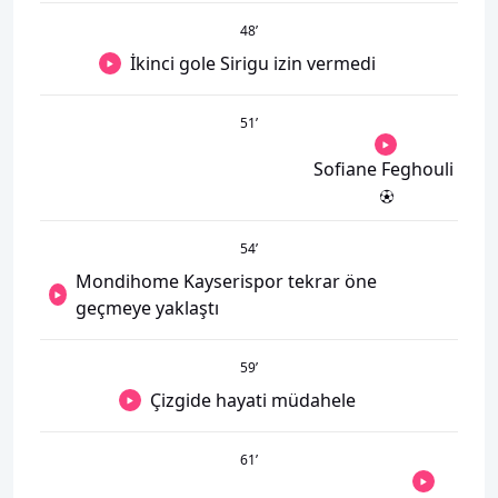
48
’
İkinci gole Sirigu izin vermedi
51
’
Sofiane Feghouli
54
’
Mondihome Kayserispor tekrar öne
geçmeye yaklaştı
59
’
Çizgide hayati müdahele
61
’