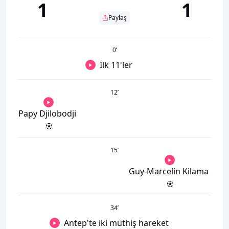
1
1
Paylaş
0
’
İlk 11'ler
12
’
Papy Djilobodji
15
’
Guy-Marcelin Kilama
34
’
Antep'te iki müthiş hareket