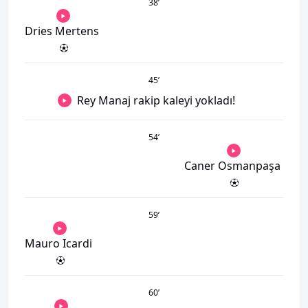
38
’
Dries Mertens
45
’
Rey Manaj rakip kaleyi yokladı!
54
’
Caner Osmanpaşa
59
’
Mauro Icardi
60
’