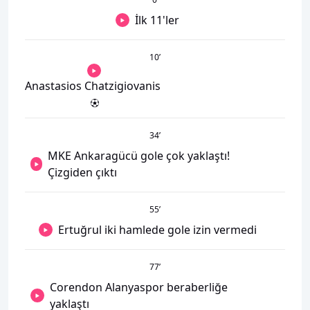
İlk 11'ler
10
’
Anastasios Chatzigiovanis
34
’
MKE Ankaragücü gole çok yaklaştı!
Çizgiden çıktı
55
’
Ertuğrul iki hamlede gole izin vermedi
77
’
Corendon Alanyaspor beraberliğe
yaklaştı