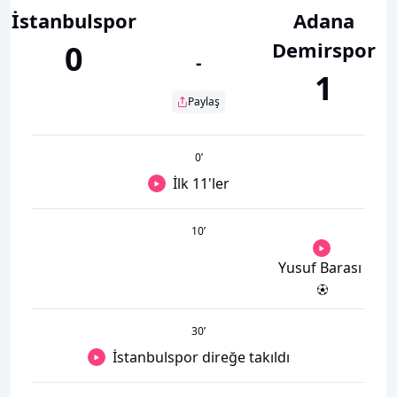
İstanbulspor
Adana
Demirspor
0
-
1
Paylaş
0
’
İlk 11'ler
10
’
Yusuf Barası
30
’
İstanbulspor direğe takıldı