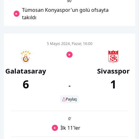
90
’
Tümosan Konyaspor'un golü ofsayta
takıldı
5 Mayıs 2024, Pazar, 16:00
Galatasaray
Sivasspor
6
1
-
Paylaş
0
’
İlk 11'ler