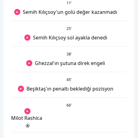
11
’
Semih Kılıçsoy'un golü değer kazanmadı
25
’
Semih Kılıçsoy sol ayakla denedi
38
’
Ghezzal'ın şutuna direk engeli
45
’
Beşiktaş'ın penaltı beklediği pozisyon
66
’
Milot Rashica