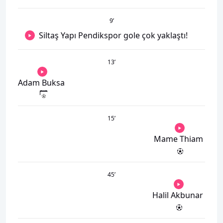
9
’
Siltaş Yapı Pendikspor gole çok yaklaştı!
13
’
Adam Buksa
15
’
Mame Thiam
45
’
Halil Akbunar