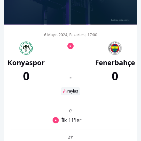
00:00
07:24
6 Mayıs 2024, Pazartesi, 17:00
Konyaspor
Fenerbahçe
0
0
-
Paylaş
0
’
İlk 11'ler
21
’