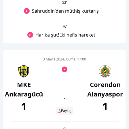
52
’
Sahruddin'den müthiş kurtarış
76
’
Harika şut! İki nefis hareket
3 Mayıs 2024, Cuma, 17:00
MKE
Corendon
Ankaragücü
Alanyaspor
-
1
1
Paylaş
0
’