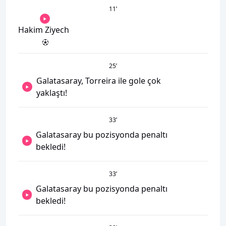
11
’
Hakim Ziyech
25
’
Galatasaray, Torreira ile gole çok
yaklaştı!
33
’
Galatasaray bu pozisyonda penaltı
bekledi!
33
’
Galatasaray bu pozisyonda penaltı
bekledi!