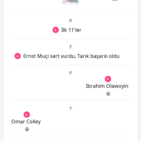
Paylaş
0
’
İlk 11'ler
2
’
Ernst Muçi sert vurdu, Tarık başarılı oldu
5
’
Ibrahim Olawoyin
7
’
Omar Colley