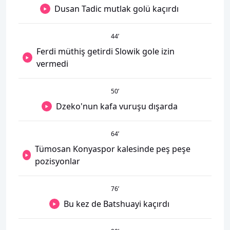
Dusan Tadic mutlak golü kaçırdı
44
’
Ferdi müthiş getirdi Slowik gole izin
vermedi
50
’
Dzeko'nun kafa vuruşu dışarda
64
’
Tümosan Konyaspor kalesinde peş peşe
pozisyonlar
76
’
Bu kez de Batshuayi kaçırdı