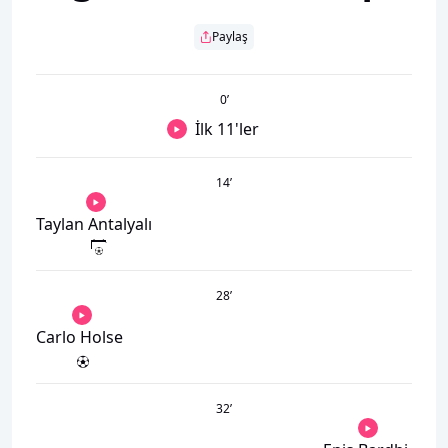
Paylaş
0
’
İlk 11'ler
14
’
Taylan Antalyalı
28
’
Carlo Holse
32
’