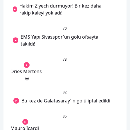
Hakim Ziyech durmuyor! Bir kez daha
rakip kaleyi yokladı!
70
’
EMS Yapı Sivasspor'un golü ofsayta
takıldı!
73
’
Dries Mertens
82
’
Bu kez de Galatasaray'ın golü iptal edildi
85
’
Mauro Icardi