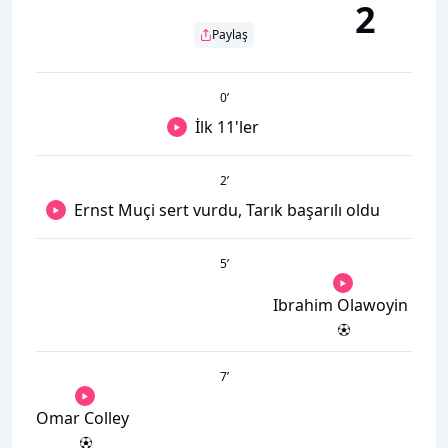
2
Paylaş
0
’
İlk 11'ler
2
’
Ernst Muçi sert vurdu, Tarık başarılı oldu
5
’
Ibrahim Olawoyin
7
’
Omar Colley