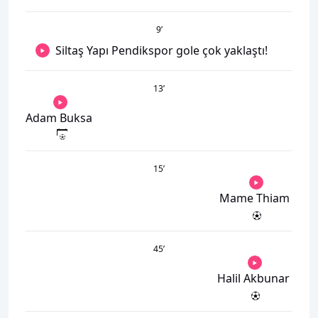
9
’
Siltaş Yapı Pendikspor gole çok yaklaştı!
13
’
Adam Buksa
15
’
Mame Thiam
45
’
Halil Akbunar