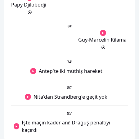
Papy Djilobodji
15
’
Guy-Marcelin Kilama
34
’
Antep'te iki müthiş hareket
80
’
Nita'dan Strandberg'e geçit yok
85
’
İşte maçın kader anı! Draguş penaltıyı
kaçırdı