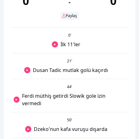
0
0
-
Paylaş
0
’
İlk 11'ler
21
’
Dusan Tadic mutlak golü kaçırdı
44
’
Ferdi müthiş getirdi Slowik gole izin
vermedi
50
’
Dzeko'nun kafa vuruşu dışarda