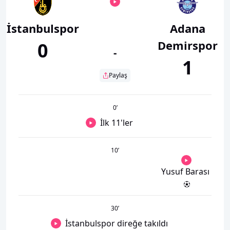
İstanbulspor
Adana
Demirspor
0
-
1
Paylaş
0
’
İlk 11'ler
10
’
Yusuf Barası
30
’
İstanbulspor direğe takıldı