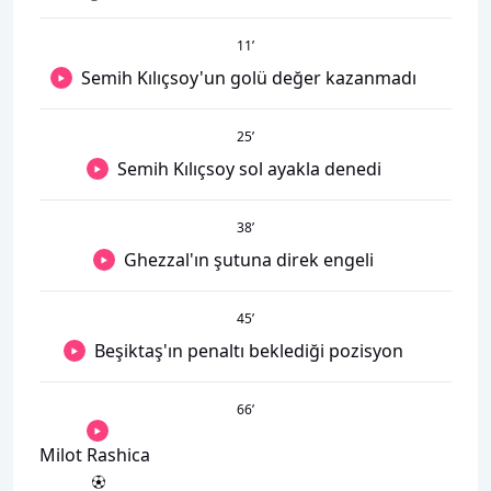
11
’
Semih Kılıçsoy'un golü değer kazanmadı
25
’
Semih Kılıçsoy sol ayakla denedi
38
’
Ghezzal'ın şutuna direk engeli
45
’
Beşiktaş'ın penaltı beklediği pozisyon
66
’
Milot Rashica