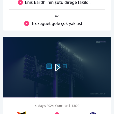
Enis Bardhi'nin şutu direğe takıldı!
47
’
Trezeguet gole çok yaklaştı!
00:00
05:01
4 Mayıs 2024, Cumartesi, 13:00