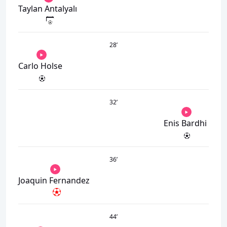
Taylan Antalyalı
28
’
Carlo Holse
32
’
Enis Bardhi
36
’
Joaquin Fernandez
44
’