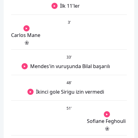
İlk 11'ler
3
’
Carlos Mane
33
’
Mendes'in vuruşunda Bilal başarılı
48
’
İkinci gole Sirigu izin vermedi
51
’
Sofiane Feghouli