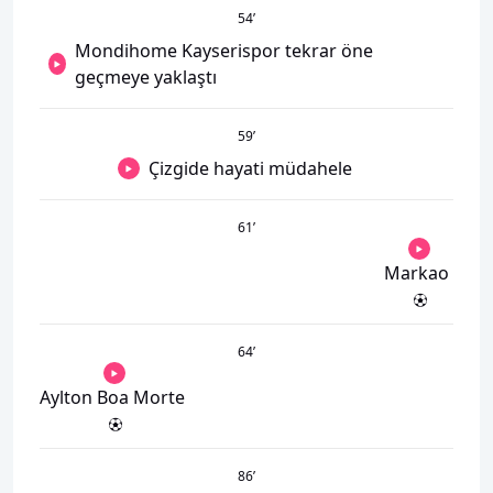
54
’
Mondihome Kayserispor tekrar öne
geçmeye yaklaştı
59
’
Çizgide hayati müdahele
61
’
Markao
64
’
Aylton Boa Morte
86
’