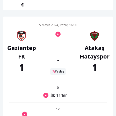
5 Mayıs 2024, Pazar, 16:00
Gaziantep
Atakaş
FK
Hatayspor
-
1
1
Paylaş
0
’
İlk 11'ler
12
’