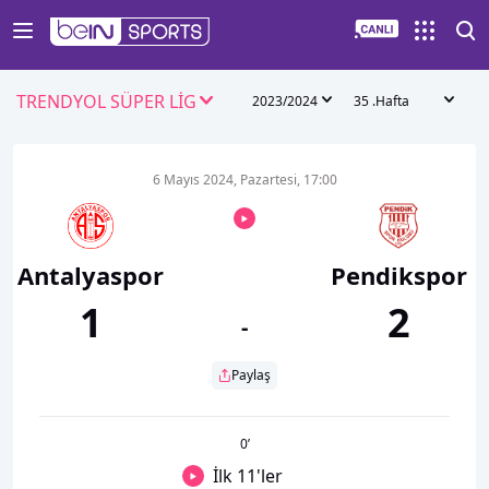
TRENDYOL SÜPER LİG
2023/2024
35 .Hafta
6 Mayıs 2024, Pazartesi, 17:00
Antalyaspor
Pendikspor
1
2
-
Paylaş
0
’
İlk 11'ler