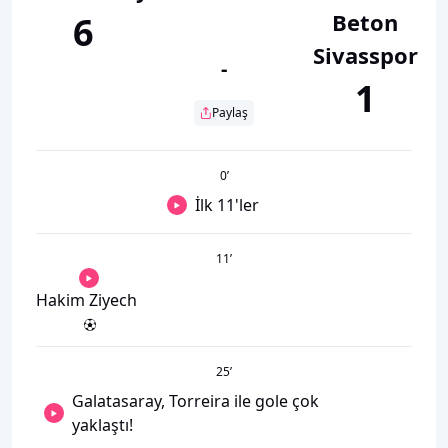
Beton
6
Sivasspor
-
1
Paylaş
0
’
İlk 11'ler
11
’
Hakim Ziyech
25
’
Galatasaray, Torreira ile gole çok
yaklaştı!