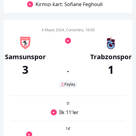
Kırmızı kart: Sofiane Feghouli
4 Mayıs 2024, Cumartesi, 16:00
Samsunspor
Trabzonspor
3
1
-
Paylaş
0
’
İlk 11'ler
14
’