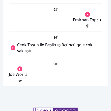
68
’
Emirhan Topçu
86
’
Cenk Tosun ile Beşiktaş üçüncü gole çok
yaklaştı
90
’
Joe Worrall