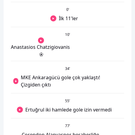
0
’
İlk 11'ler
10
’
Anastasios Chatzigiovanis
34
’
MKE Ankaragücü gole çok yaklaştı!
Çizgiden çıktı
55
’
Ertuğrul iki hamlede gole izin vermedi
77
’
Corendon Alanyaspor beraberliğe