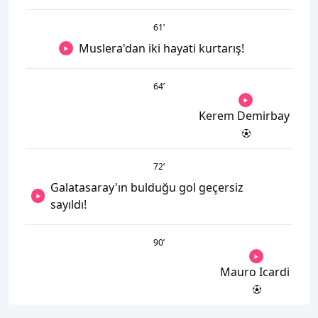
61
’
Muslera'dan iki hayati kurtarış!
64
’
Kerem Demirbay
72
’
Galatasaray'ın bulduğu gol geçersiz
sayıldı!
90
’
Mauro Icardi