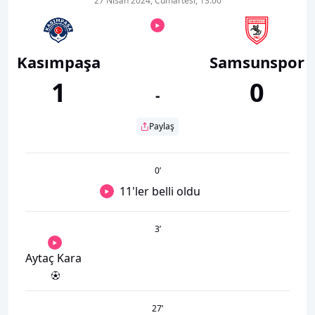
27 Nisan 2024, Cumartesi, 13:00
Kasımpaşa
Samsunspor
1
0
-
Paylaş
0
’
11'ler belli oldu
3
’
Aytaç Kara
27
’