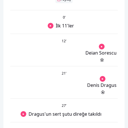
0
’
İlk 11'ler
12
’
Deian Sorescu
21
’
Denis Dragus
27
’
Dragus'un sert şutu direğe takıldı