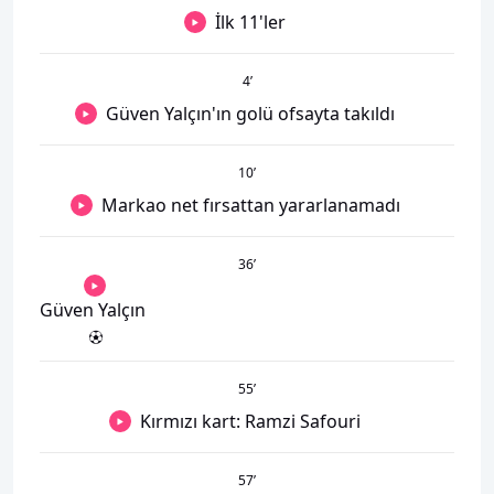
İlk 11'ler
4
’
Güven Yalçın'ın golü ofsayta takıldı
10
’
Markao net fırsattan yararlanamadı
36
’
Güven Yalçın
55
’
Kırmızı kart: Ramzi Safouri
57
’