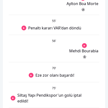
Aylton Boa Morte
55
’
Penaltı kararı VAR'dan döndü
56
’
Mehdi Bourabia
70
’
Eze zor olanı başardı!
75
’
Siltaş Yapı Pendikspor'un golü iptal
edildi!