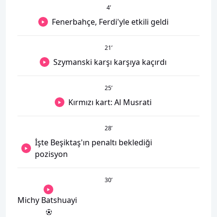
4
’
Fenerbahçe, Ferdi'yle etkili geldi
21
’
Szymanski karşı karşıya kaçırdı
25
’
Kırmızı kart: Al Musrati
28
’
İşte Beşiktaş'ın penaltı beklediği
pozisyon
30
’
Michy Batshuayi