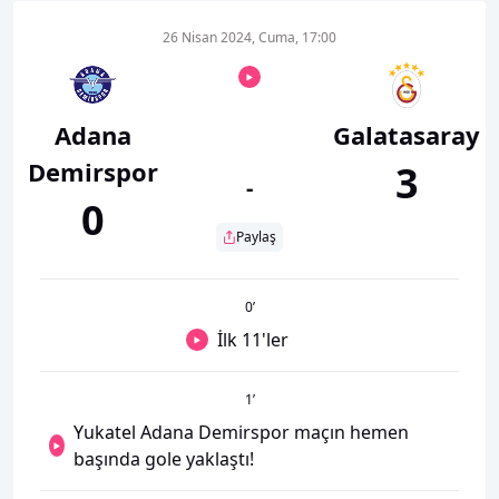
26 Nisan 2024, Cuma, 17:00
Adana
Galatasaray
Demirspor
3
-
0
Paylaş
0
’
İlk 11'ler
1
’
Yukatel Adana Demirspor maçın hemen
başında gole yaklaştı!