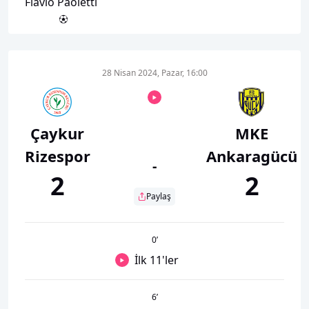
Flavio Paoletti
28 Nisan 2024, Pazar, 16:00
Çaykur
MKE
Rizespor
Ankaragücü
-
2
2
Paylaş
0
’
İlk 11'ler
6
’