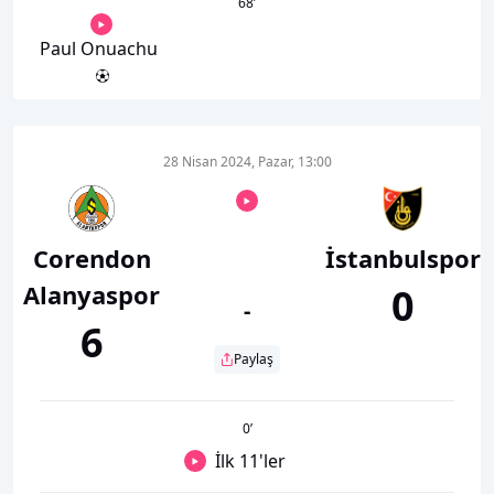
68
’
Paul Onuachu
28 Nisan 2024, Pazar, 13:00
Corendon
İstanbulspor
Alanyaspor
0
-
6
Paylaş
0
’
İlk 11'ler