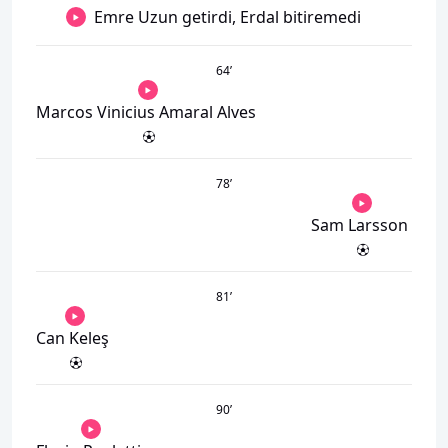
Emre Uzun getirdi, Erdal bitiremedi
64
’
Marcos Vinicius Amaral Alves
78
’
Sam Larsson
81
’
Can Keleş
90
’