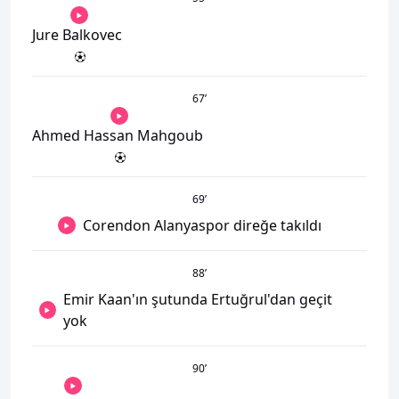
Jure Balkovec
67
’
Ahmed Hassan Mahgoub
69
’
Corendon Alanyaspor direğe takıldı
88
’
Emir Kaan'ın şutunda Ertuğrul'dan geçit
yok
90
’