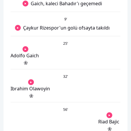
Gaich, kaleci Bahadır'ı geçemedi
9
’
Çaykur Rizespor'un golü ofsayta takıldı
25
’
Adolfo Gaich
32
’
Ibrahim Olawoyin
56
’
Riad Bajic