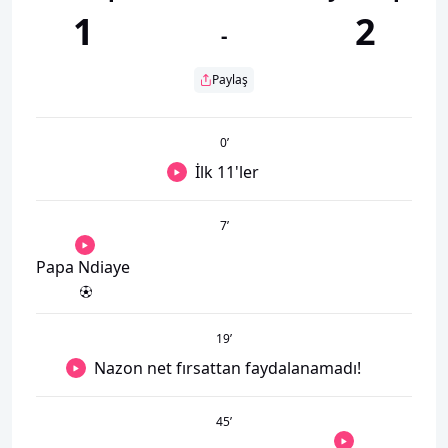
1
2
-
Paylaş
0
’
İlk 11'ler
7
’
Papa Ndiaye
19
’
Nazon net fırsattan faydalanamadı!
45
’