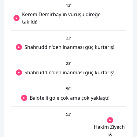
12
’
Kerem Demirbay'ın vuruşu direğe
takıldı!
23
’
Shahruddin'den inanması güç kurtarış!
23
’
Shahruddin'den inanması güç kurtarış!
50
’
Balotelli gole çok ama çok yaklaştı!
53
’
Hakim Ziyech