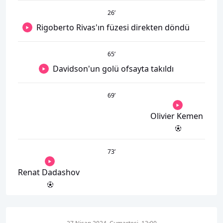
26
’
Rigoberto Rivas'ın füzesi direkten döndü
65
’
Davidson'un golü ofsayta takıldı
69
’
Olivier Kemen
73
’
Renat Dadashov