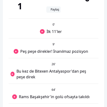
1
Paylaş
0
’
İlk 11'ler
9
’
Peş peşe direkler! İnanılmaz pozisyon
26
’
Bu kez de Bitexen Antalyaspor'dan peş
peşe direk
64
’
Rams Başakşehir'in golü ofsayta takıldı