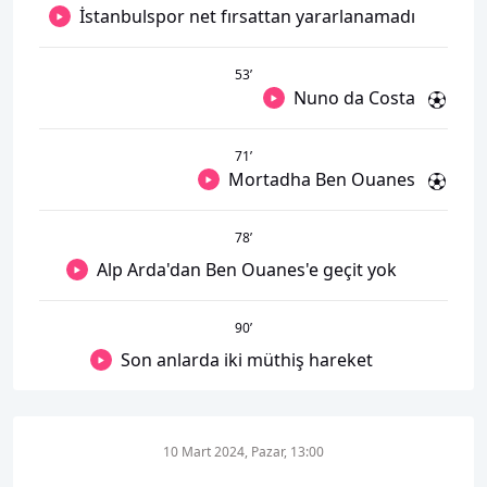
İstanbulspor net fırsattan yararlanamadı
53
’
Nuno da Costa
71
’
Mortadha Ben Ouanes
78
’
Alp Arda'dan Ben Ouanes'e geçit yok
90
’
Son anlarda iki müthiş hareket
10 Mart 2024, Pazar, 13:00