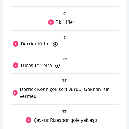
0
’
İlk 11'ler
9
’
Derrick Köhn
31
’
Lucas Torreira
34
’
Derrick Köhn çok sert vurdu, Gökhan izin
vermedi
35
’
Çaykur Rizespor gole yaklaştı