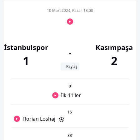
10 Mart 2024, Pazar, 13:00
İstanbulspor
Kasımpaşa
-
1
2
Paylaş
0
’
İlk 11'ler
15
’
Florian Loshaj
38
’