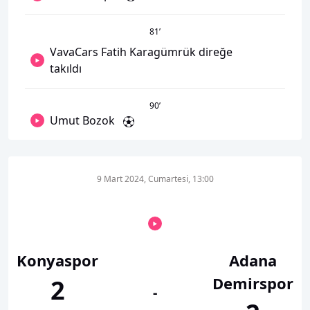
81
’
VavaCars Fatih Karagümrük direğe
takıldı
90
’
Umut Bozok
9 Mart 2024, Cumartesi, 13:00
Konyaspor
Adana
Demirspor
2
-