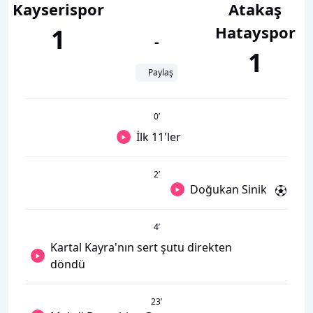
Kayserispor
Atakaş
Hatayspor
1
-
1
Paylaş
0
’
İlk 11'ler
2
’
Doğukan Sinik
4
’
Kartal Kayra'nın sert şutu direkten
döndü
23
’