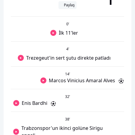
1
Paylaş
0
’
İlk 11'ler
4
’
Trezegeut'in sert şutu direkte patladı
14
’
Marcos Vinicius Amaral Alves
32
’
Enis Bardhi
38
’
Trabzonspor'un ikinci golüne Sirigu