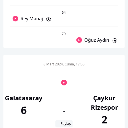
64
’
Rey Manaj
79
’
Oğuz Aydın
8 Mart 2024, Cuma, 17:00
Galatasaray
Çaykur
Rizespor
6
-
2
Paylaş