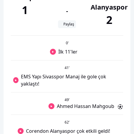
Alanyaspor
1
-
2
Paylaş
0
’
İlk 11'ler
41
’
EMS Yapı Sivasspor Manaj ile gole çok
yaklaştı!
49
’
Ahmed Hassan Mahgoub
62
’
Corendon Alanyaspor çok etkili geldi!