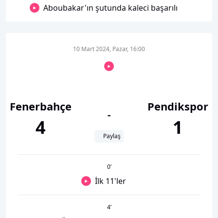
Aboubakar'ın şutunda kaleci başarılı
10 Mart 2024, Pazar, 16:00
Fenerbahçe
Pendikspor
-
4
1
Paylaş
0
’
İlk 11'ler
4
’