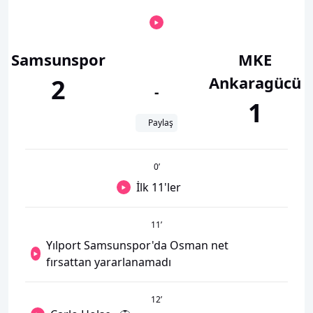
Samsunspor
MKE
Ankaragücü
2
-
1
Paylaş
0
’
İlk 11'ler
11
’
Yılport Samsunspor'da Osman net
fırsattan yararlanamadı
12
’