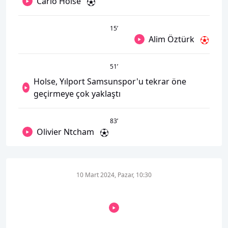
Carlo Holse
15
’
Alim Öztürk
51
’
Holse, Yılport Samsunspor'u tekrar öne
geçirmeye çok yaklaştı
83
’
Olivier Ntcham
10 Mart 2024, Pazar, 10:30