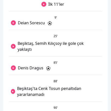
İlk 11'ler
9
’
Deian Sorescu
25
’
Beşiktaş, Semih Kılıçsoy ile gole çok
yaklaştı
85
’
Denis Dragus
88
’
Beşiktaş'ta Cenk Tosun penaltıdan
yararlanamadı
90
’