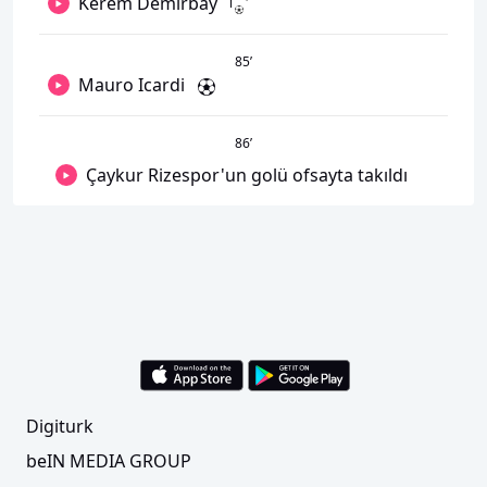
Kerem Demirbay
85
’
Mauro Icardi
86
’
Çaykur Rizespor'un golü ofsayta takıldı
Digiturk
beIN MEDIA GROUP