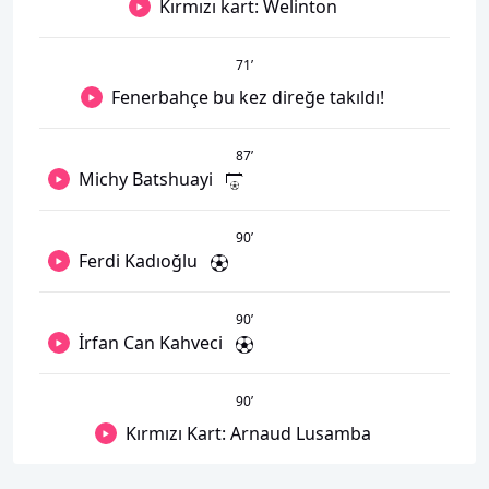
Kırmızı kart: Welinton
71
’
Fenerbahçe bu kez direğe takıldı!
87
’
Michy Batshuayi
90
’
Ferdi Kadıoğlu
90
’
İrfan Can Kahveci
90
’
Kırmızı Kart: Arnaud Lusamba