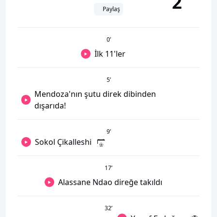
2
Paylaş
0
’
İlk 11'ler
5
’
Mendoza'nın şutu direk dibinden
dışarıda!
9
’
Sokol Çikalleshi
17
’
Alassane Ndao direğe takıldı
32
’