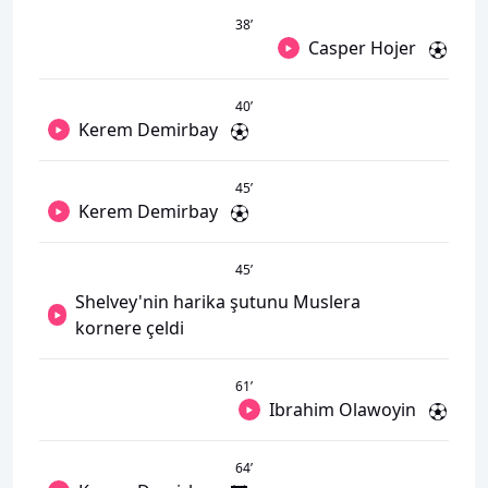
38
’
Casper Hojer
40
’
Kerem Demirbay
45
’
Kerem Demirbay
45
’
Shelvey'nin harika şutunu Muslera
kornere çeldi
61
’
Ibrahim Olawoyin
64
’