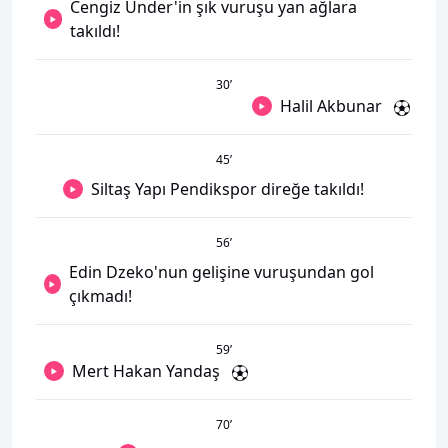
Cengiz Ünder'in şık vuruşu yan ağlara
takıldı!
30
’
Halil Akbunar
45
’
Siltaş Yapı Pendikspor direğe takıldı!
56
’
Edin Dzeko'nun gelişine vuruşundan gol
çıkmadı!
59
’
Mert Hakan Yandaş
70
’