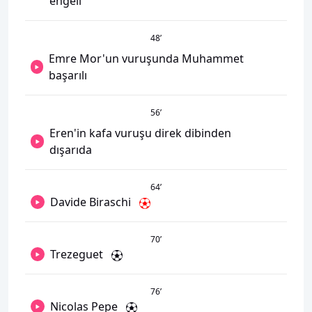
engeli
48
’
Emre Mor'un vuruşunda Muhammet
başarılı
56
’
Eren'in kafa vuruşu direk dibinden
dışarıda
64
’
Davide Biraschi
70
’
Trezeguet
76
’
Nicolas Pepe