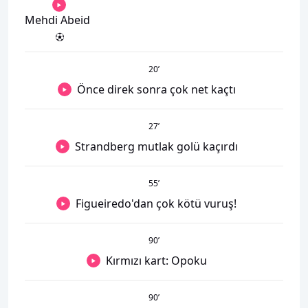
Mehdi Abeid
20
’
Önce direk sonra çok net kaçtı
27
’
Strandberg mutlak golü kaçırdı
55
’
Figueiredo'dan çok kötü vuruş!
90
’
Kırmızı kart: Opoku
90
’