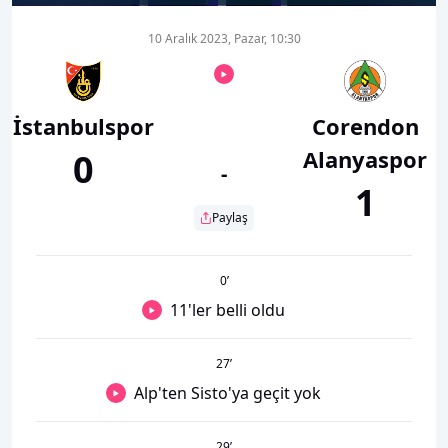
10 Aralık 2023, Pazar, 10:30
İstanbulspor
Corendon
Alanyaspor
0
-
1
Paylaş
0
’
11'ler belli oldu
27
’
Alp'ten Sisto'ya geçit yok
29
’