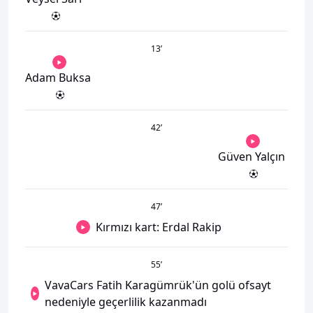
13
’
Adam Buksa
42
’
Güven Yalçın
47
’
Kırmızı kart: Erdal Rakip
55
’
VavaCars Fatih Karagümrük'ün golü ofsayt
nedeniyle geçerlilik kazanmadı