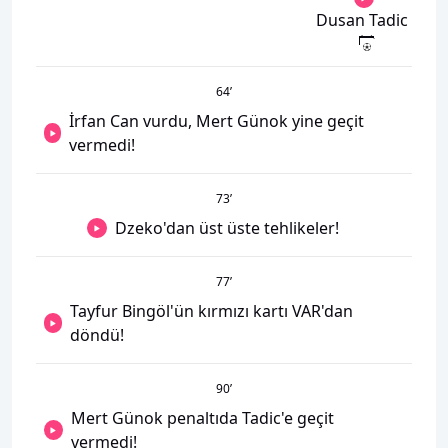
Dusan Tadic
64
’
İrfan Can vurdu, Mert Günok yine geçit
vermedi!
73
’
Dzeko'dan üst üste tehlikeler!
77
’
Tayfur Bingöl'ün kırmızı kartı VAR'dan
döndü!
90
’
Mert Günok penaltıda Tadic'e geçit
vermedi!