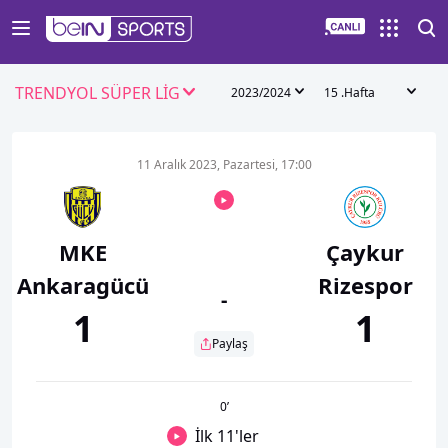
TRENDYOL SÜPER LİG
2023/2024
15 .Hafta
11 Aralık 2023, Pazartesi, 17:00
MKE
Çaykur
Ankaragücü
Rizespor
-
1
1
Paylaş
0
’
İlk 11'ler