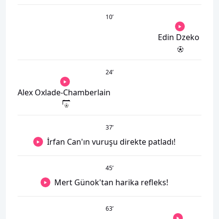
10
’
Edin Dzeko
24
’
Alex Oxlade-Chamberlain
37
’
İrfan Can'ın vuruşu direkte patladı!
45
’
Mert Günok'tan harika refleks!
63
’