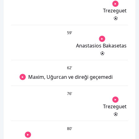
Trezeguet
59
’
Anastasios Bakasetas
62
’
Maxim, Uğurcan ve direği geçemedi
76
’
Trezeguet
80
’