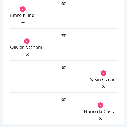
60
’
Emre Kılınç
75
’
Olivier Ntcham
90
’
Yasin Özcan
90
’
Nuno da Costa