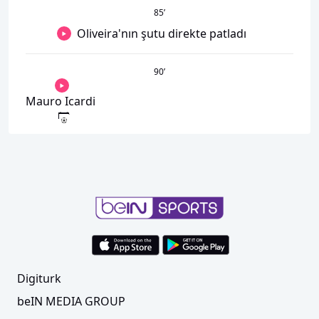
85
’
Oliveira'nın şutu direkte patladı
90
’
Mauro Icardi
Digiturk
beIN MEDIA GROUP