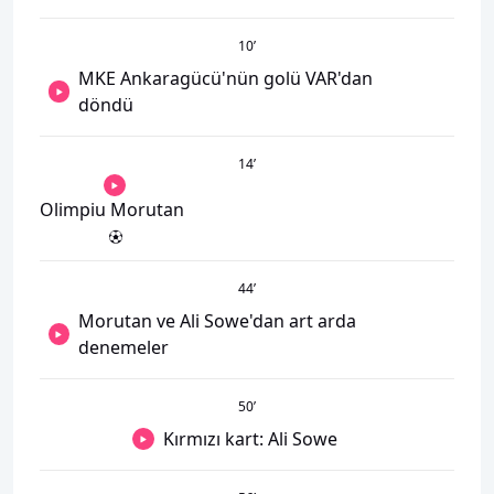
10
’
MKE Ankaragücü'nün golü VAR'dan
döndü
14
’
Olimpiu Morutan
44
’
Morutan ve Ali Sowe'dan art arda
denemeler
50
’
Kırmızı kart: Ali Sowe