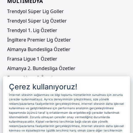
MULTİMEDYA
Trendyol Süper Lig Goller
Trendyol Süper Lig Özetler
Trendyol 1. Lig Özetler
İngiltere Premier Lig Özetler
Almanya Bundesliga Özetler
Fransa Ligue 1 Özetler
Almanya 2. Bundesliga Özetler
Fransa Ligue 2 Özetler
Çerez kullanıyoruz!
Tenis
İnternet sitesinin sağlanması ve bilgi toplumu hizmetlerinin sunulması için zorunlu
Video Liste
çerezler kullanmaktayız. Ayrıca deneyiminizin iyileştirilmesi, size yönelik
reklam/pazarlama faaliyetlerinin gerçekleştirilmesi, internet sitesinin daha işlevsel
Foto Galeriler
kullanılması ve geliştirilebilmesi için performans analizinin gerçekleştirilmesi
kapsamında üçüncü taraf iş ortaklarımızın da erişebileceği çerezler kullanılmak
istenmektedir. Zorunlu olmayan çerezler onay vermediğiniz durumlarda
kullanılmayacaktır. Kişisel verileriniz tercihinize bağlı olarak size yönelik
Üyelik
Yayın Akışı
Reklam
Site Sözleşmesi
reklam/pazarlama faaliyetlerinin gerçekleştirilmesi, internet sitesinin daha işlevsel
kılınması ve kişiselleştirme (gizlilik tercihiniz hariç olmak üzere diğer tercihlerinizin
Künye ve İletişim
Çerez Politikası