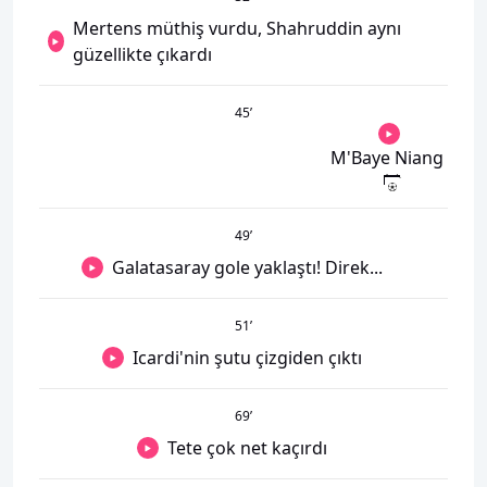
Mertens müthiş vurdu, Shahruddin aynı
güzellikte çıkardı
45
’
M'Baye Niang
49
’
Galatasaray gole yaklaştı! Direk...
51
’
Icardi'nin şutu çizgiden çıktı
69
’
Tete çok net kaçırdı