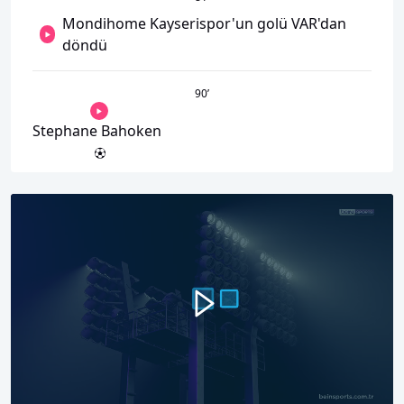
Mondihome Kayserispor'un golü VAR'dan
döndü
90
’
Stephane Bahoken
00:00
05:36