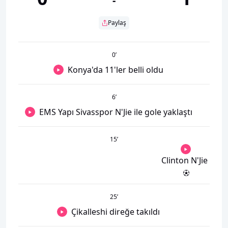
-
Paylaş
0
’
Konya'da 11'ler belli oldu
6
’
EMS Yapı Sivasspor N'Jie ile gole yaklaştı
15
’
Clinton N'Jie
25
’
Çikalleshi direğe takıldı