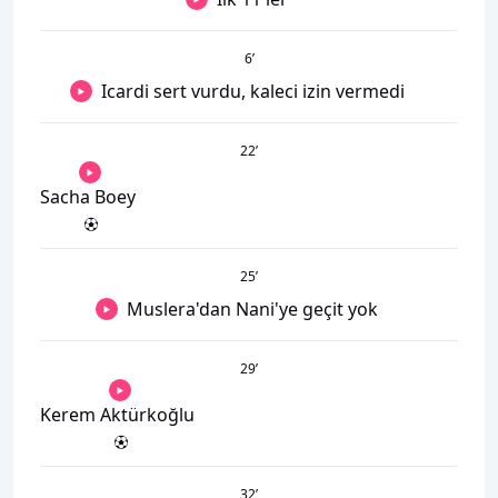
6
’
Icardi sert vurdu, kaleci izin vermedi
22
’
Sacha Boey
25
’
Muslera'dan Nani'ye geçit yok
29
’
Kerem Aktürkoğlu
32
’