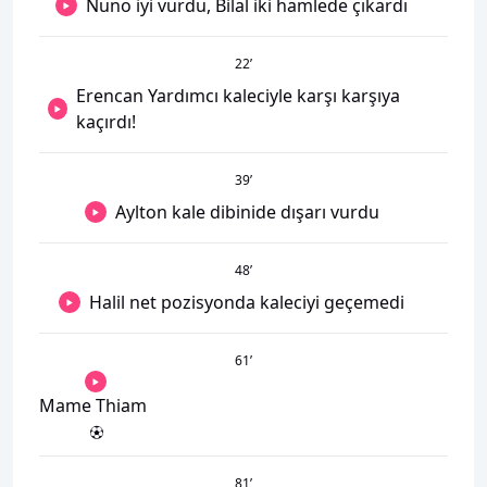
Nuno iyi vurdu, Bilal iki hamlede çıkardı
22
’
Erencan Yardımcı kaleciyle karşı karşıya
kaçırdı!
39
’
Aylton kale dibinide dışarı vurdu
48
’
Halil net pozisyonda kaleciyi geçemedi
61
’
Mame Thiam
81
’