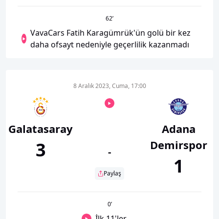
62
’
VavaCars Fatih Karagümrük'ün golü bir kez
daha ofsayt nedeniyle geçerlilik kazanmadı
8 Aralık 2023, Cuma, 17:00
Galatasaray
Adana
Demirspor
3
-
1
Paylaş
0
’
İlk 11'ler