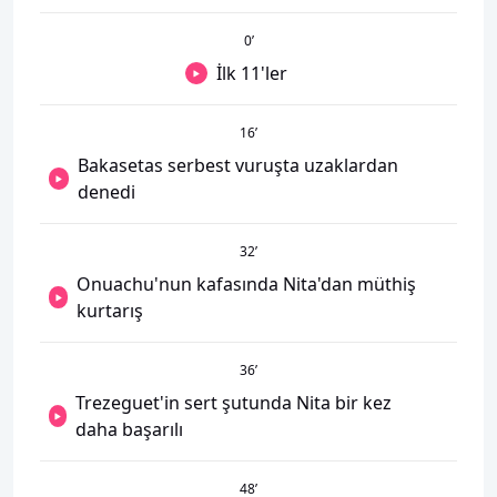
0
’
İlk 11'ler
16
’
Bakasetas serbest vuruşta uzaklardan
denedi
32
’
Onuachu'nun kafasında Nita'dan müthiş
kurtarış
36
’
Trezeguet'in sert şutunda Nita bir kez
daha başarılı
48
’