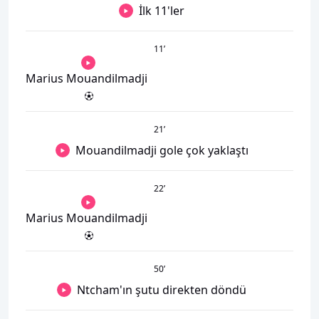
İlk 11'ler
11
’
Marius Mouandilmadji
21
’
Mouandilmadji gole çok yaklaştı
22
’
Marius Mouandilmadji
50
’
Ntcham'ın şutu direkten döndü