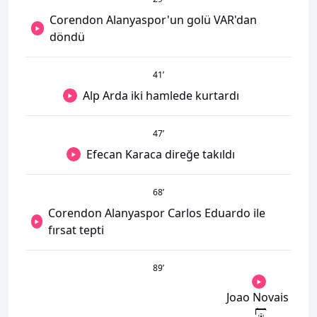
Corendon Alanyaspor'un golü VAR'dan
döndü
41
’
Alp Arda iki hamlede kurtardı
47
’
Efecan Karaca direğe takıldı
68
’
Corendon Alanyaspor Carlos Eduardo ile
fırsat tepti
89
’
Joao Novais