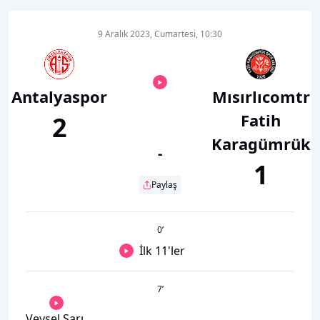
9 Aralık 2023, Cumartesi, 10:30
Antalyaspor
Mısırlıcomtr
Fatih
2
Karagümrük
-
1
Paylaş
0
’
İlk 11'ler
7
’
Veysel Sarı