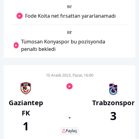
86
’
Fode Koita net fırsattan yararlanamadı
88
’
Tümosan Konyaspor bu pozisyonda
penaltı bekledi
10 Aralık 2023, Pazar, 16:00
Gaziantep
Trabzonspor
FK
3
-
1
Paylaş