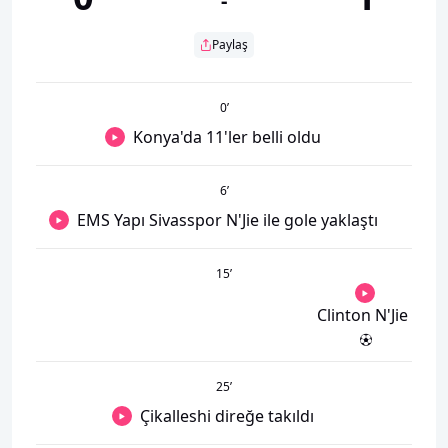
-
Paylaş
0
’
Konya'da 11'ler belli oldu
6
’
EMS Yapı Sivasspor N'Jie ile gole yaklaştı
15
’
Clinton N'Jie
25
’
Çikalleshi direğe takıldı