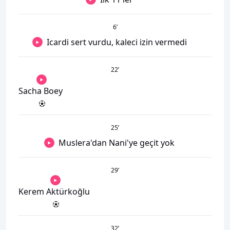
6
’
Icardi sert vurdu, kaleci izin vermedi
22
’
Sacha Boey
25
’
Muslera'dan Nani'ye geçit yok
29
’
Kerem Aktürkoğlu
32
’