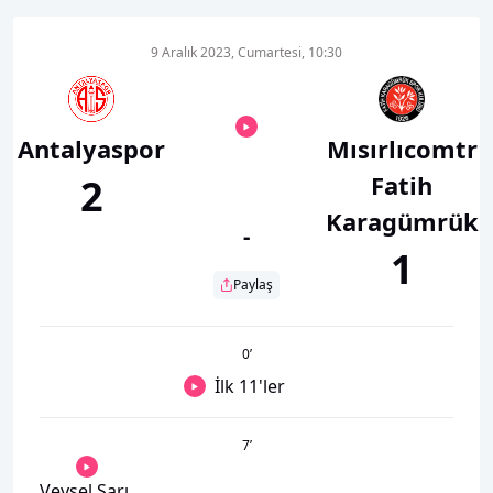
9 Aralık 2023, Cumartesi, 10:30
Antalyaspor
Mısırlıcomtr
Fatih
2
Karagümrük
-
1
Paylaş
0
’
İlk 11'ler
7
’
Veysel Sarı