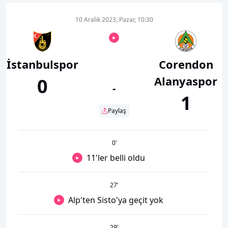
10 Aralık 2023, Pazar, 10:30
İstanbulspor
Corendon
Alanyaspor
0
-
1
Paylaş
0
’
11'ler belli oldu
27
’
Alp'ten Sisto'ya geçit yok
29
’