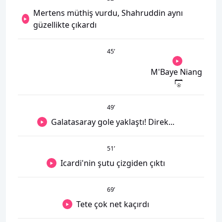
Mertens müthiş vurdu, Shahruddin aynı
güzellikte çıkardı
45
’
M'Baye Niang
49
’
Galatasaray gole yaklaştı! Direk...
51
’
Icardi'nin şutu çizgiden çıktı
69
’
Tete çok net kaçırdı