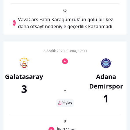
62
’
VavaCars Fatih Karagümrük'ün golü bir kez
daha ofsayt nedeniyle geçerlilik kazanmadı
8 Aralık 2023, Cuma, 17:00
Galatasaray
Adana
Demirspor
3
-
1
Paylaş
0
’
İlk 11'ler