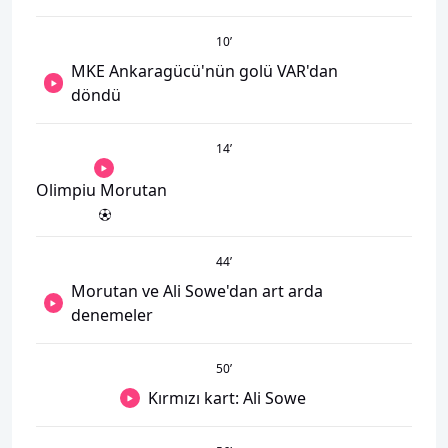
10
’
MKE Ankaragücü'nün golü VAR'dan
döndü
14
’
Olimpiu Morutan
44
’
Morutan ve Ali Sowe'dan art arda
denemeler
50
’
Kırmızı kart: Ali Sowe