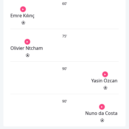
60
’
Emre Kılınç
75
’
Olivier Ntcham
90
’
Yasin Özcan
90
’
Nuno da Costa