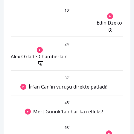
10
’
Edin Dzeko
24
’
Alex Oxlade-Chamberlain
37
’
İrfan Can'ın vuruşu direkte patladı!
45
’
Mert Günok'tan harika refleks!
63
’