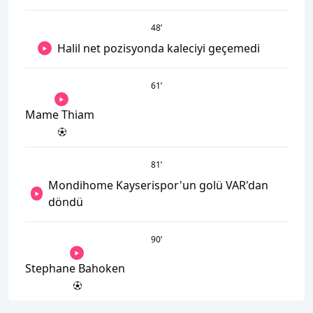
48
’
Halil net pozisyonda kaleciyi geçemedi
61
’
Mame Thiam
81
’
Mondihome Kayserispor'un golü VAR'dan
döndü
90
’
Stephane Bahoken