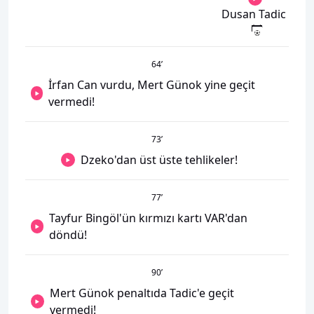
Dusan Tadic
64
’
İrfan Can vurdu, Mert Günok yine geçit
vermedi!
73
’
Dzeko'dan üst üste tehlikeler!
77
’
Tayfur Bingöl'ün kırmızı kartı VAR'dan
döndü!
90
’
Mert Günok penaltıda Tadic'e geçit
vermedi!