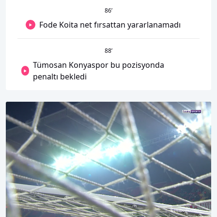
86
’
Fode Koita net fırsattan yararlanamadı
88
’
Tümosan Konyaspor bu pozisyonda
penaltı bekledi
00:16
06:37