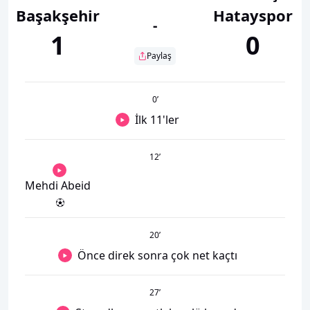
Başakşehir
Hatayspor
-
1
0
Paylaş
0
’
İlk 11'ler
12
’
Mehdi Abeid
20
’
Önce direk sonra çok net kaçtı
27
’