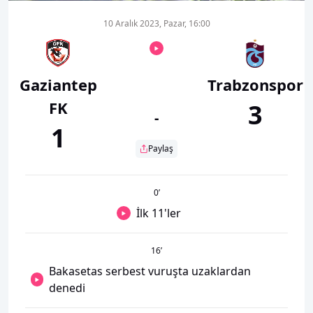
10 Aralık 2023, Pazar, 16:00
Gaziantep
Trabzonspor
FK
3
-
1
Paylaş
0
’
İlk 11'ler
16
’
Bakasetas serbest vuruşta uzaklardan
denedi