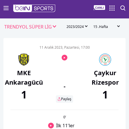
TRENDYOL SÜPER LİG
2023/2024
15 .Hafta
11 Aralık 2023, Pazartesi, 17:00
MKE
Çaykur
Ankaragücü
Rizespor
-
1
1
Paylaş
0
’
İlk 11'ler