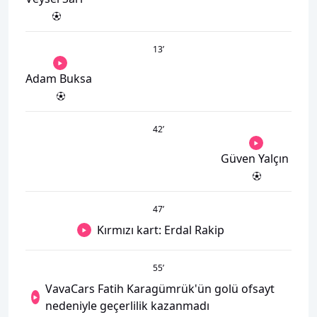
13
’
Adam Buksa
42
’
Güven Yalçın
47
’
Kırmızı kart: Erdal Rakip
55
’
VavaCars Fatih Karagümrük'ün golü ofsayt
nedeniyle geçerlilik kazanmadı