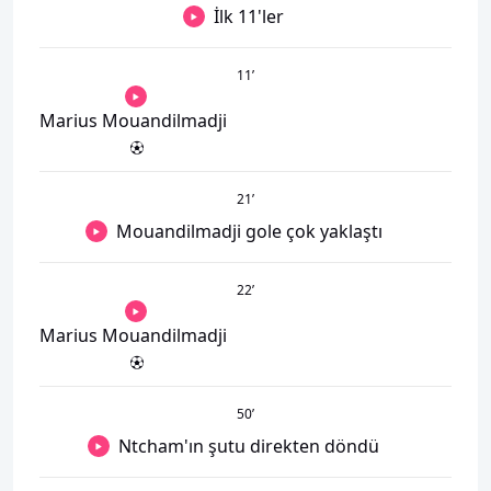
İlk 11'ler
11
’
Marius Mouandilmadji
21
’
Mouandilmadji gole çok yaklaştı
22
’
Marius Mouandilmadji
50
’
Ntcham'ın şutu direkten döndü