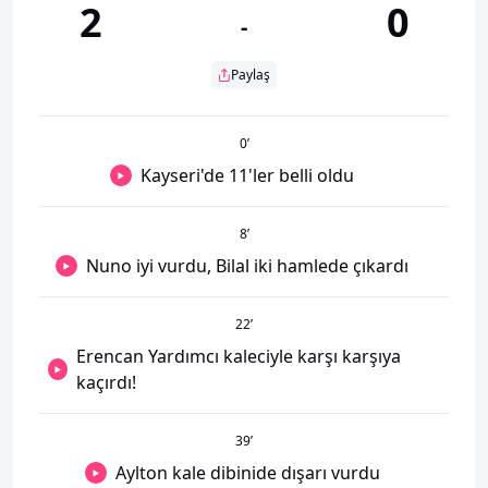
2
0
-
Paylaş
0
’
Kayseri'de 11'ler belli oldu
8
’
Nuno iyi vurdu, Bilal iki hamlede çıkardı
22
’
Erencan Yardımcı kaleciyle karşı karşıya
kaçırdı!
39
’
Aylton kale dibinide dışarı vurdu