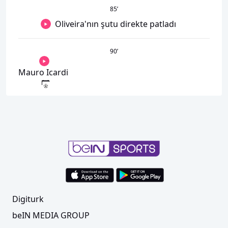
85
’
Oliveira'nın şutu direkte patladı
90
’
Mauro Icardi
Digiturk
beIN MEDIA GROUP