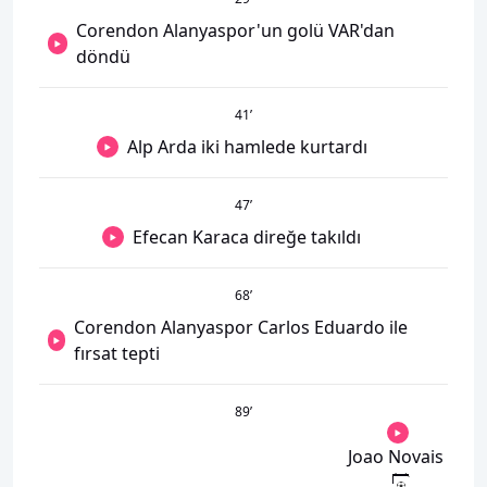
Corendon Alanyaspor'un golü VAR'dan
döndü
41
’
Alp Arda iki hamlede kurtardı
47
’
Efecan Karaca direğe takıldı
68
’
Corendon Alanyaspor Carlos Eduardo ile
fırsat tepti
89
’
Joao Novais