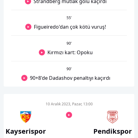
Strandberg mutlak golü kaçırdı
55
’
Figueiredo'dan çok kötü vuruş!
90
’
Kırmızı kart: Opoku
90
’
90+8'de Dadashov penaltıyı kaçırdı
10 Aralık 2023, Pazar, 13:00
Kayserispor
Pendikspor