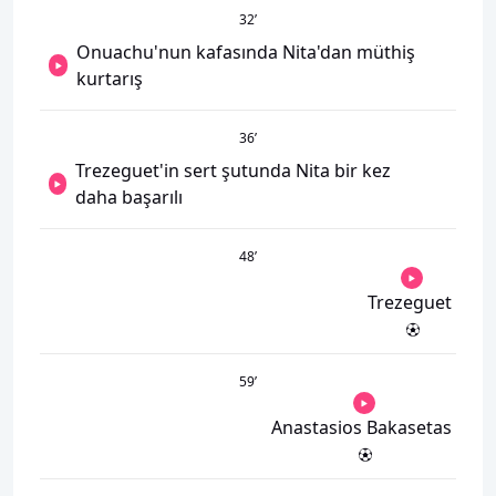
32
’
Onuachu'nun kafasında Nita'dan müthiş
kurtarış
36
’
Trezeguet'in sert şutunda Nita bir kez
daha başarılı
48
’
Trezeguet
59
’
Anastasios Bakasetas