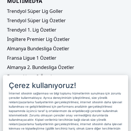
MULTİMEDYA
Trendyol Süper Lig Goller
Trendyol Süper Lig Özetler
Trendyol 1. Lig Özetler
İngiltere Premier Lig Özetler
Almanya Bundesliga Özetler
Fransa Ligue 1 Özetler
Almanya 2. Bundesliga Özetler
Fransa Ligue 2 Özetler
Çerez kullanıyoruz!
Tenis
İnternet sitesinin sağlanması ve bilgi toplumu hizmetlerinin sunulması için zorunlu
Video Liste
çerezler kullanmaktayız. Ayrıca deneyiminizin iyileştirilmesi, size yönelik
reklam/pazarlama faaliyetlerinin gerçekleştirilmesi, internet sitesinin daha işlevsel
Foto Galeriler
kullanılması ve geliştirilebilmesi için performans analizinin gerçekleştirilmesi
kapsamında üçüncü taraf iş ortaklarımızın da erişebileceği çerezler kullanılmak
istenmektedir. Zorunlu olmayan çerezler onay vermediğiniz durumlarda
kullanılmayacaktır. Kişisel verileriniz tercihinize bağlı olarak size yönelik
Üyelik
Yayın Akışı
Reklam
Site Sözleşmesi
reklam/pazarlama faaliyetlerinin gerçekleştirilmesi, internet sitesinin daha işlevsel
kılınması ve kişiselleştirme (gizlilik tercihiniz hariç olmak üzere diğer tercihlerinizin
Künye ve İletişim
Çerez Politikası