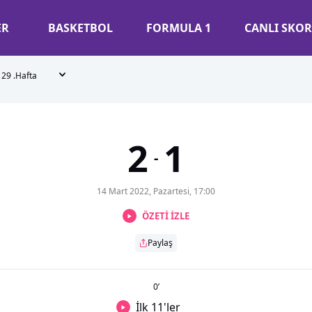
ER
BASKETBOL
FORMULA 1
CANLI SKOR
29 .Hafta
2
1
-
14 Mart 2022, Pazartesi, 17:00
ÖZETİ İZLE
Paylaş
0
’
İlk 11'ler