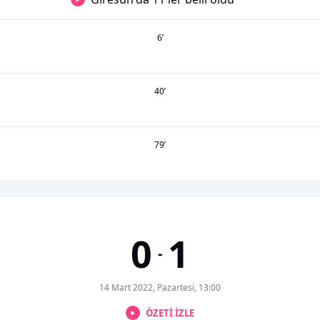
6
’
40
’
79
’
0
1
-
14 Mart 2022, Pazartesi, 13:00
ÖZETİ İZLE