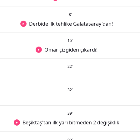
8
’
Derbide ilk tehlike Galatasaray'dan!
15
’
Omar çizgiden çıkardı!
22
’
32
’
39
’
Beşiktaş'tan ilk yarı bitmeden 2 değişiklik
65
’