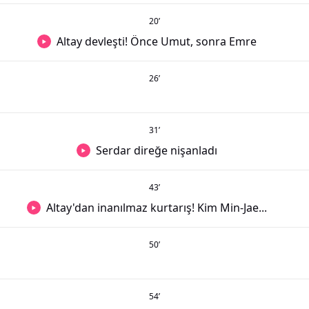
20
’
Altay devleşti! Önce Umut, sonra Emre
26
’
31
’
Serdar direğe nişanladı
43
’
Altay'dan inanılmaz kurtarış! Kim Min-Jae...
50
’
54
’