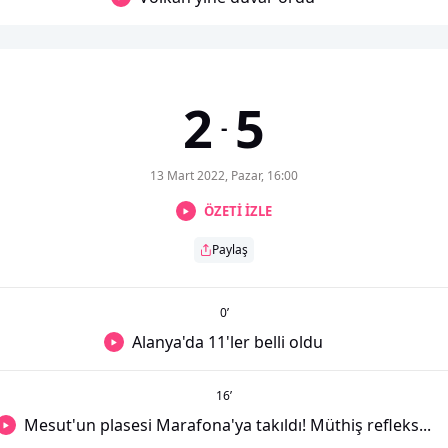
2
5
-
13 Mart 2022, Pazar, 16:00
ÖZETİ İZLE
Paylaş
0
’
Alanya'da 11'ler belli oldu
16
’
Mesut'un plasesi Marafona'ya takıldı! Müthiş refleks...