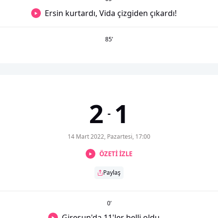
Ersin kurtardı, Vida çizgiden çıkardı!
85
’
2
1
-
14 Mart 2022, Pazartesi, 17:00
ÖZETİ İZLE
Paylaş
0
’
Giresun'da 11'ler belli oldu