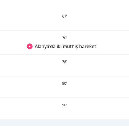
67
’
70
’
Alanya'da iki müthiş hareket
78
’
90
’
90
’