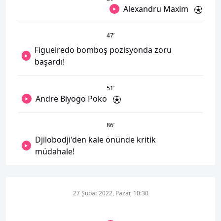
Alexandru Maxim
47
’
Figueiredo bomboş pozisyonda zoru
başardı!
51
’
Andre Biyogo Poko
86
’
Djilobodji'den kale önünde kritik
müdahale!
27 Şubat 2022, Pazar, 10:30