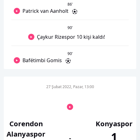
86
’
Patrick van Aanholt
90
’
Çaykur Rizespor 10 kişi kaldı!
90
’
Bafétimbi Gomis
27 Şubat 2022, Pazar, 13:00
Corendon
Konyaspor
Alanyaspor
1
-