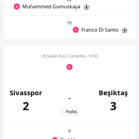
Muhammed Gumuskaya
75
’
Franco Di Santo
26 Şubat 2022, Cumartesi, 16:00
Sivasspor
Beşiktaş
-
2
3
Paylaş
0
’