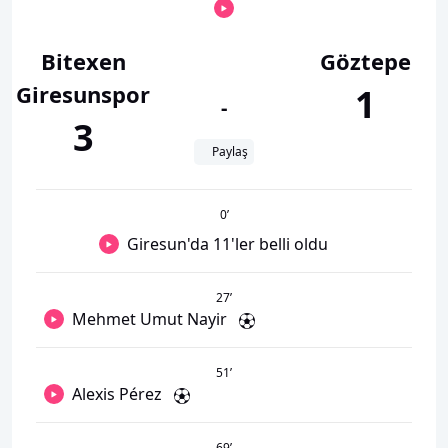
Bitexen
Göztepe
Giresunspor
1
-
3
Paylaş
0
’
Giresun'da 11'ler belli oldu
27
’
Mehmet Umut Nayir
51
’
Alexis Pérez
69
’