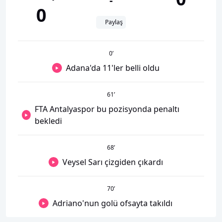
-
0
Paylaş
0
’
Adana'da 11'ler belli oldu
61
’
FTA Antalyaspor bu pozisyonda penaltı
bekledi
68
’
Veysel Sarı çizgiden çıkardı
70
’
Adriano'nun golü ofsayta takıldı