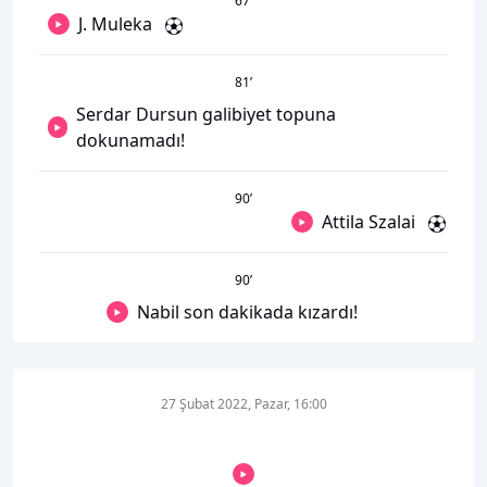
67
’
J. Muleka
81
’
Serdar Dursun galibiyet topuna
dokunamadı!
90
’
Attila Szalai
90
’
Nabil son dakikada kızardı!
27 Şubat 2022, Pazar, 16:00