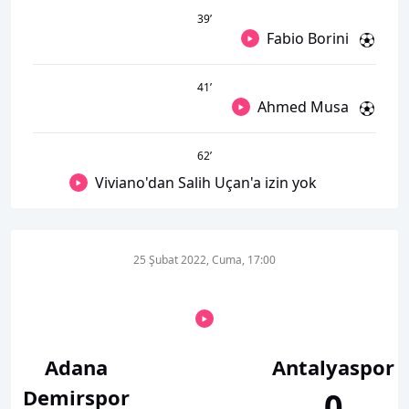
39
’
Fabio Borini
41
’
Ahmed Musa
62
’
Viviano'dan Salih Uçan'a izin yok
25 Şubat 2022, Cuma, 17:00
Adana
Antalyaspor
Demirspor
0