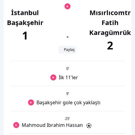
İstanbul
Mısırlıcomtr
Başakşehir
Fatih
Karagümrük
1
-
2
Paylaş
0
’
İlk 11'ler
9
’
Başakşehir gole çok yaklaştı
25
’
Mahmoud Ibrahim Hassan