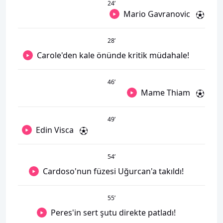
24
’
Mario Gavranovic
28
’
Carole'den kale önünde kritik müdahale!
46
’
Mame Thiam
49
’
Edin Visca
54
’
Cardoso'nun füzesi Uğurcan'a takıldı!
55
’
Peres'in sert şutu direkte patladı!