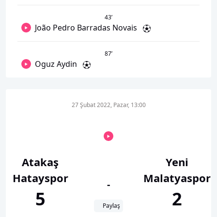
43
’
João Pedro Barradas Novais
87
’
Oguz Aydin
27 Şubat 2022, Pazar, 13:00
Atakaş
Yeni
Hatayspor
Malatyaspor
-
5
2
Paylaş