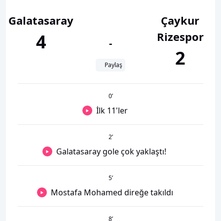
Galatasaray
Çaykur
Rizespor
4
-
2
Paylaş
0
’
İlk 11'ler
2
’
Galatasaray gole çok yaklaştı!
5
’
Mostafa Mohamed direğe takıldı
8
’