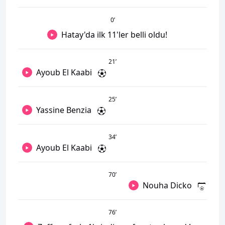
0
’
Hatay'da ilk 11'ler belli oldu!
21
’
Ayoub El Kaabi
25
’
Yassine Benzia
34
’
Ayoub El Kaabi
70
’
Nouha Dicko
76
’