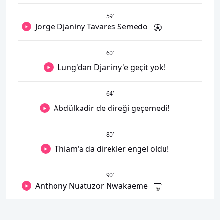
59
’
Jorge Djaniny Tavares Semedo
60
’
Lung'dan Djaniny'e geçit yok!
64
’
Abdülkadir de direği geçemedi!
80
’
Thiam'a da direkler engel oldu!
90
’
Anthony Nuatuzor Nwakaeme