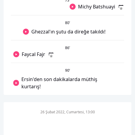
73
’
Michy Batshuayi
80
’
Ghezzal'ın şutu da direğe takıldı!
86
’
Faycal Fajr
90
’
Ersin'den son dakikalarda müthiş
kurtarış!
26 Şubat 2022, Cumartesi, 13:00