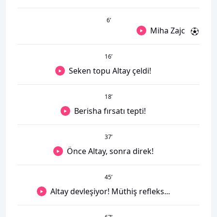
6
’
Miha Zajc
16
’
Seken topu Altay çeldi!
18
’
Berisha fırsatı tepti!
37
’
Önce Altay, sonra direk!
45
’
Altay devleşiyor! Müthiş refleks...