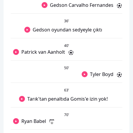
Gedson Carvalho Fernandes
36
’
Gedson oyundan sedyeyle çıktı
40
’
Patrick van Aanholt
50
’
Tyler Boyd
63
’
Tarık'tan penaltıda Gomis'e izin yok!
70
’
Ryan Babel