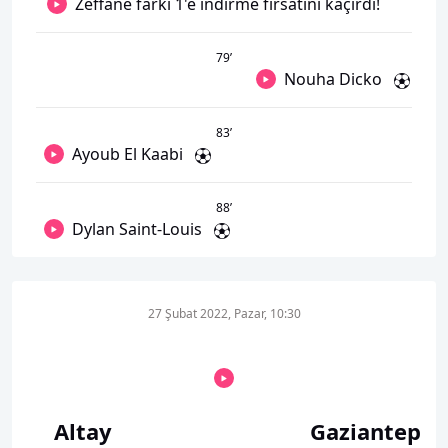
Zeffane farkı 1'e indirme fırsatını kaçırdı!
79
’
Nouha Dicko
83
’
Ayoub El Kaabi
88
’
Dylan Saint-Louis
27 Şubat 2022, Pazar, 10:30
Altay
Gaziantep