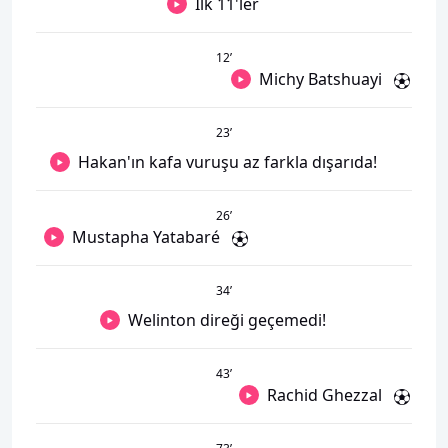
İlk 11'ler
12
’
Michy Batshuayi
23
’
Hakan'ın kafa vuruşu az farkla dışarıda!
26
’
Mustapha Yatabaré
34
’
Welinton direği geçemedi!
43
’
Rachid Ghezzal