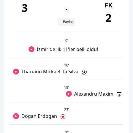
FK
3
-
2
Paylaş
0
’
İzmir'de ilk 11'ler belli oldu!
10
’
Thaciano Mickael da Silva
18
’
Alexandru Maxim
23
’
Dogan Erdogan
26
’