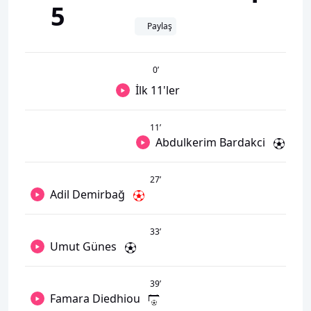
5
Paylaş
0
’
İlk 11'ler
11
’
Abdulkerim Bardakci
27
’
Adil Demirbağ
33
’
Umut Günes
39
’
Famara Diedhiou