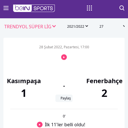
TRENDYOL SÜPER LİG
2021/2022
27
28 Şubat 2022, Pazartesi, 17:00
Kasımpaşa
Fenerbahçe
-
1
2
Paylaş
0
’
İlk 11'ler belli oldu!