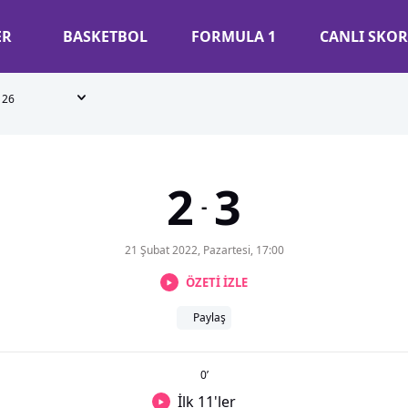
ER
BASKETBOL
FORMULA 1
CANLI SKOR
26
2
3
-
21 Şubat 2022, Pazartesi, 17:00
ÖZETİ İZLE
Paylaş
0
’
İlk 11'ler