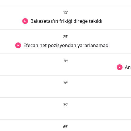
15
’
Bakasetas'ın frikiği direğe takıldı
25
’
Efecan net pozisyondan yararlanamadı
26
’
An
36
’
39
’
65
’