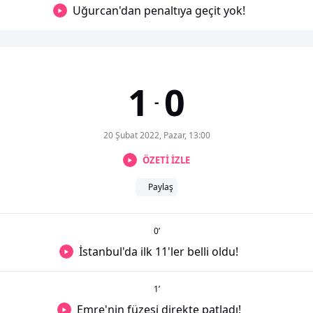
Uğurcan'dan penaltıya geçit yok!
1
0
-
20 Şubat 2022, Pazar, 13:00
ÖZETİ İZLE
Paylaş
0
’
İstanbul'da ilk 11'ler belli oldu!
1
’
Emre'nin füzesi direkte patladı!