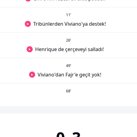
11
’
Tribünlerden Viviano'ya destek!
26
’
Henrique de çerçeveyi salladı!
49
’
Viviano'dan Fajr'e geçit yok!
68
’