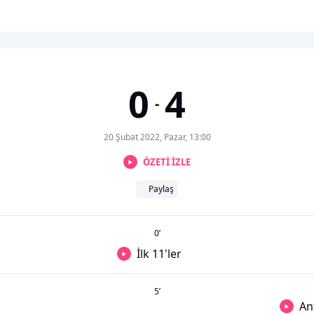
0
4
-
20 Şubat 2022, Pazar, 13:00
ÖZETİ İZLE
Paylaş
0
’
İlk 11'ler
5
’
An