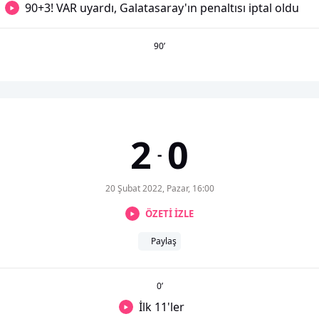
90+3! VAR uyardı, Galatasaray'ın penaltısı iptal oldu
90
’
2
0
-
20 Şubat 2022, Pazar, 16:00
ÖZETİ İZLE
Paylaş
0
’
İlk 11'ler