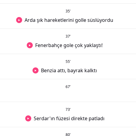
35
’
Arda şık hareketlerini golle süslüyordu
37
’
Fenerbahçe gole çok yaklaştı!
55
’
Benzia attı, bayrak kalktı
67
’
73
’
Serdar'ın füzesi direkte patladı
80
’