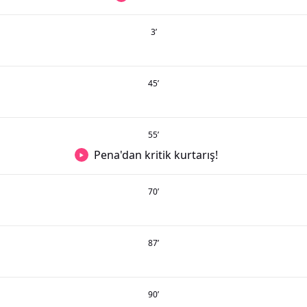
3
’
45
’
55
’
Pena'dan kritik kurtarış!
70
’
87
’
90
’