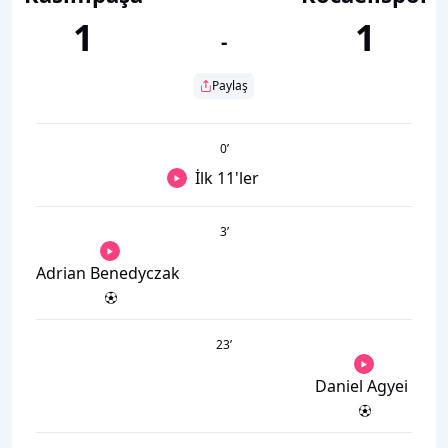
1
1
-
Paylaş
0
’
İlk 11'ler
3
’
Adrian Benedyczak
23
’
Daniel Agyei