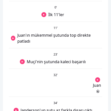
0
’
İlk 11'ler
11
’
Juan'ın mükemmel şutunda top direkte
patladı
23
’
Muçi'nin şutunda kaleci başarılı
32
’
Juan
34
’
Janderson'un şutu az farkla dışarı çıktı