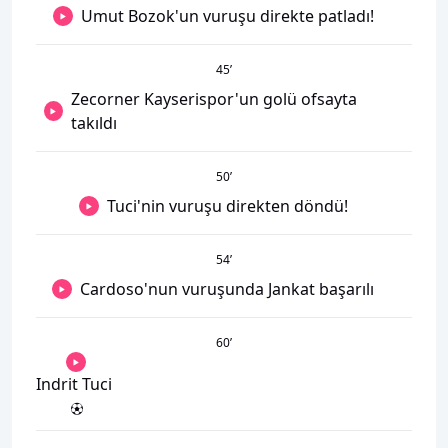
Umut Bozok'un vuruşu direkte patladı!
45
’
Zecorner Kayserispor'un golü ofsayta
takıldı
50
’
Tuci'nin vuruşu direkten döndü!
54
’
Cardoso'nun vuruşunda Jankat başarılı
60
’
Indrit Tuci