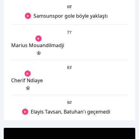
68
’
Samsunspor gole böyle yaklaştı
71
’
Marius Mouandilmadji
83
’
Cherif Ndiaye
90
’
Elayis Tavsan, Batuhan'ı geçemedi