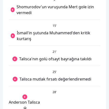
Shomurodov'un vuruşunda Mert gole izin
vermedi
15
’
İsmail'in şutunda Muhammed'den kritik
kurtarış
21
’
Talisca'nın golü ofsayt bayrağına takıldı
25
’
Talisca mutlak fırsatı değerlendiremedi
28
’
Anderson Talisca