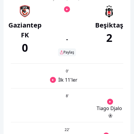
Gaziantep
Beşiktaş
FK
2
-
0
Paylaş
0
’
İlk 11'ler
8
’
Tiago Djalo
22
’