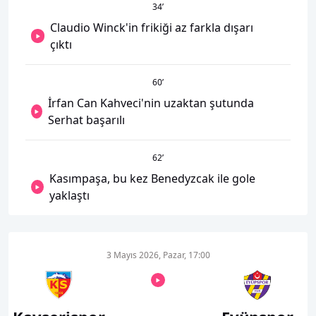
34
’
Claudio Winck'in frikiği az farkla dışarı
çıktı
60
’
İrfan Can Kahveci'nin uzaktan şutunda
Serhat başarılı
62
’
Kasımpaşa, bu kez Benedyzcak ile gole
yaklaştı
3 Mayıs 2026, Pazar, 17:00