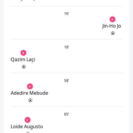
16
’
Jin-Ho Jo
18
’
Qazim Laçi
58
’
Adedire Mebude
65
’
Loide Augusto