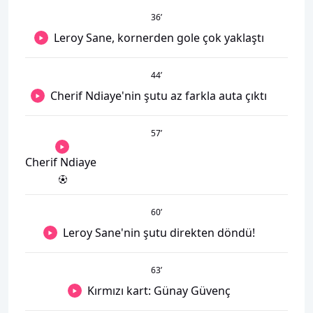
36
’
Leroy Sane, kornerden gole çok yaklaştı
44
’
Cherif Ndiaye'nin şutu az farkla auta çıktı
57
’
Cherif Ndiaye
60
’
Leroy Sane'nin şutu direkten döndü!
63
’
Kırmızı kart: Günay Güvenç