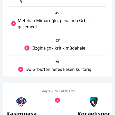
45
’
Metehan Mimaroğlu, penaltıda Grbic'i
geçemedi
55
’
Çizgide çok kritik müdahale
66
’
Ivo Grbic'ten nefes kesen kurtarış
3 Mayıs 2026, Pazar, 17:00
Kasımpaşa
Kocaelispor