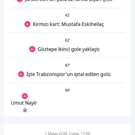
42
’
Kırmızı kart: Mustafa Eskihellaç
62
’
Göztepe ikinci gole yaklaştı
87
’
İşte Trabzonspor'un iptal edilen golü
90
’
Umut Nayir
1 Mayıs 2026, Cuma, 17:00