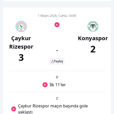
1 Mayıs 2026, Cuma, 14:00
Çaykur
Konyaspor
Rizespor
2
-
3
Paylaş
0
’
İlk 11'ler
2
’
Çaykur Rizespor maçın başında gole
yaklaştı