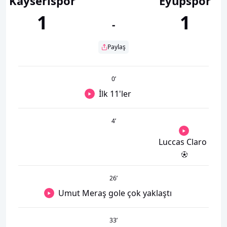
Kayserispor
Eyüpspor
1
1
-
Paylaş
0
’
İlk 11'ler
4
’
Luccas Claro
26
’
Umut Meraş gole çok yaklaştı
33
’