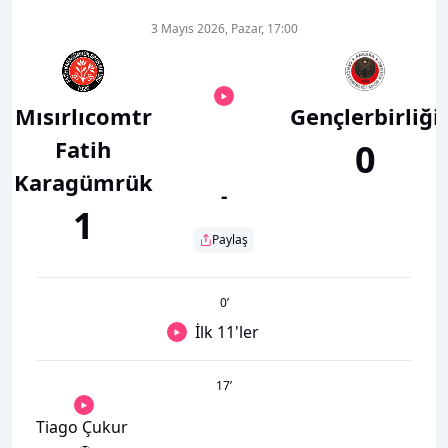
3 Mayıs 2026, Pazar, 17:00
Mısırlıcomtr
Gençlerbirliği
Fatih
0
Karagümrük
-
1
Paylaş
0
’
İlk 11'ler
17
’
Tiago Çukur