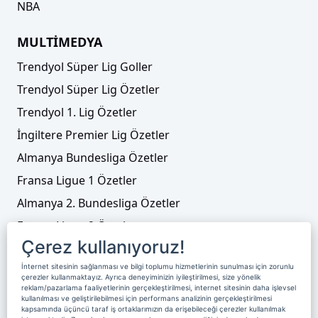
NBA
MULTİMEDYA
Trendyol Süper Lig Goller
Trendyol Süper Lig Özetler
Trendyol 1. Lig Özetler
İngiltere Premier Lig Özetler
Almanya Bundesliga Özetler
Fransa Ligue 1 Özetler
Almanya 2. Bundesliga Özetler
Fransa Ligue 2 Özetler
Çerez kullanıyoruz!
Tenis
İnternet sitesinin sağlanması ve bilgi toplumu hizmetlerinin sunulması için zorunlu
Video Liste
çerezler kullanmaktayız. Ayrıca deneyiminizin iyileştirilmesi, size yönelik
reklam/pazarlama faaliyetlerinin gerçekleştirilmesi, internet sitesinin daha işlevsel
Foto Galeriler
kullanılması ve geliştirilebilmesi için performans analizinin gerçekleştirilmesi
kapsamında üçüncü taraf iş ortaklarımızın da erişebileceği çerezler kullanılmak