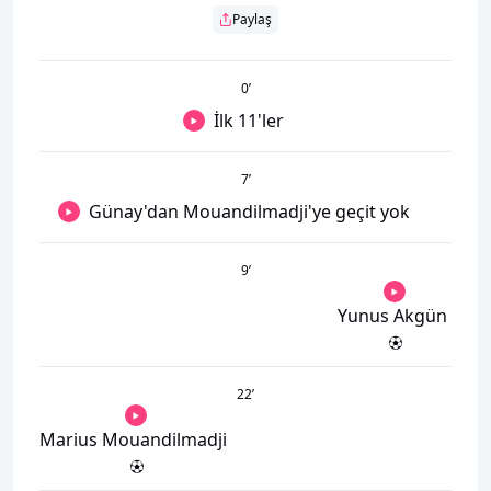
Paylaş
0
’
İlk 11'ler
7
’
Günay'dan Mouandilmadji'ye geçit yok
9
’
Yunus Akgün
22
’
Marius Mouandilmadji