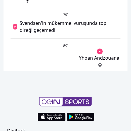
76
’
Svendsen'in mükemmel vuruşunda top
direği geçemedi
89
’
Yhoan Andzouana
Digiturk