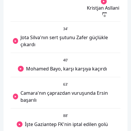
Kristjan Asllani
34
’
Jota Silva'nın sert şutunu Zafer güçlükle
çıkardı
40
’
Mohamed Bayo, karşı karşıya kaçırdı
63
’
Camara'nın çaprazdan vuruşunda Ersin
başarılı
88
’
İşte Gaziantep FK'nin iptal edilen golü