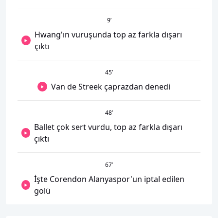
9
’
Hwang'ın vuruşunda top az farkla dışarı
çıktı
45
’
Van de Streek çaprazdan denedi
48
’
Ballet çok sert vurdu, top az farkla dışarı
çıktı
67
’
İşte Corendon Alanyaspor'un iptal edilen
golü