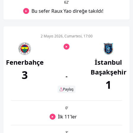
62
’
Bu sefer Raux Yao direğe takıldı!
2 Mayıs 2026, Cumartesi, 17:00
Fenerbahçe
İstanbul
Başakşehir
3
-
1
Paylaş
0
’
İlk 11'ler
3
’