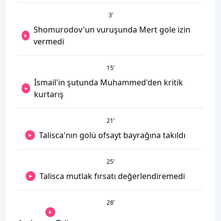
3
’
Shomurodov'un vuruşunda Mert gole izin
vermedi
15
’
İsmail'in şutunda Muhammed'den kritik
kurtarış
21
’
Talisca'nın golü ofsayt bayrağına takıldı
25
’
Talisca mutlak fırsatı değerlendiremedi
28
’