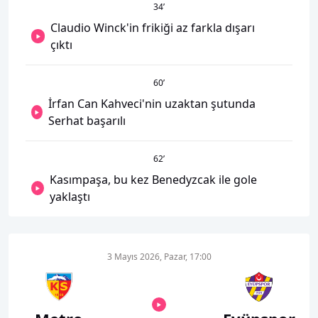
34
’
Claudio Winck'in frikiği az farkla dışarı
çıktı
60
’
İrfan Can Kahveci'nin uzaktan şutunda
Serhat başarılı
62
’
Kasımpaşa, bu kez Benedyzcak ile gole
yaklaştı
3 Mayıs 2026, Pazar, 17:00