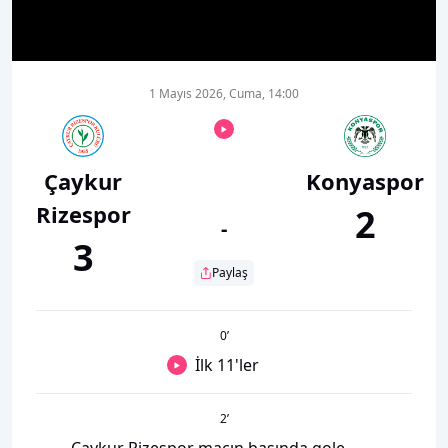
00:01
00:00
1 Mayıs 2026, Cuma, 14:00
Çaykur
Konyaspor
Rizespor
2
-
3
Paylaş
0
’
İlk 11'ler
2
’
Çaykur Rizespor maçın başında gole