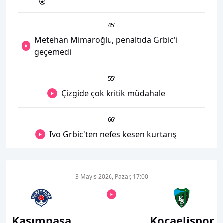
45
’
Metehan Mimaroğlu, penaltıda Grbic'i
geçemedi
55
’
Çizgide çok kritik müdahale
66
’
Ivo Grbic'ten nefes kesen kurtarış
3 Mayıs 2026, Pazar, 17:00
Kasımpaşa
Kocaelispor