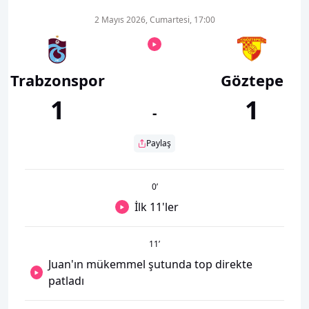
2 Mayıs 2026, Cumartesi, 17:00
Trabzonspor
Göztepe
1
1
-
Paylaş
0
’
İlk 11'ler
11
’
Juan'ın mükemmel şutunda top direkte
patladı