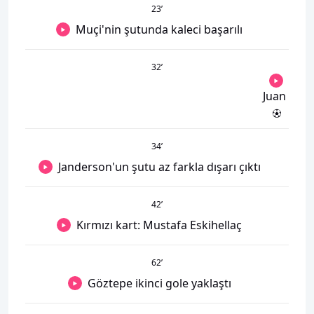
23
’
Muçi'nin şutunda kaleci başarılı
32
’
Juan
34
’
Janderson'un şutu az farkla dışarı çıktı
42
’
Kırmızı kart: Mustafa Eskihellaç
62
’
Göztepe ikinci gole yaklaştı