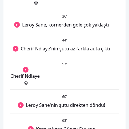
36
’
Leroy Sane, kornerden gole çok yaklaştı
44
’
Cherif Ndiaye'nin şutu az farkla auta çıktı
57
’
Cherif Ndiaye
60
’
Leroy Sane'nin şutu direkten döndü!
63
’