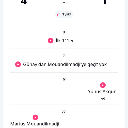
4
1
-
Paylaş
0
’
İlk 11'ler
7
’
Günay'dan Mouandilmadji'ye geçit yok
9
’
Yunus Akgün
22
’
Marius Mouandilmadji