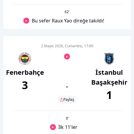
62
’
Bu sefer Raux Yao direğe takıldı!
2 Mayıs 2026, Cumartesi, 17:00
Fenerbahçe
İstanbul
Başakşehir
3
-
1
Paylaş
0
’
İlk 11'ler