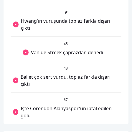
9
’
Hwang'ın vuruşunda top az farkla dışarı
çıktı
45
’
Van de Streek çaprazdan denedi
48
’
Ballet çok sert vurdu, top az farkla dışarı
çıktı
67
’
İşte Corendon Alanyaspor'un iptal edilen
golü