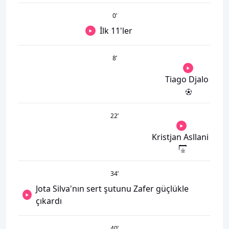
0
’
İlk 11'ler
8
’
Tiago Djalo
22
’
Kristjan Asllani
34
’
Jota Silva'nın sert şutunu Zafer güçlükle
çıkardı
40
’