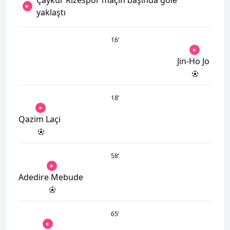
yaklaştı
16
’
Jin-Ho Jo
18
’
Qazim Laçi
58
’
Adedire Mebude
65
’