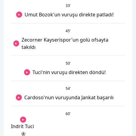
33
’
Umut Bozok'un vuruşu direkte patladı!
45
’
Zecorner Kayserispor'un golü ofsayta
takıldı
50
’
Tuci'nin vuruşu direkten döndü!
54
’
Cardoso'nun vuruşunda Jankat başarılı
60
’
Indrit Tuci