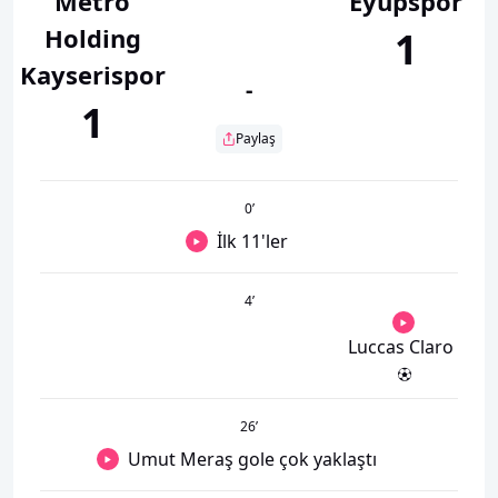
Metro
Eyüpspor
Holding
1
Kayserispor
-
1
Paylaş
0
’
İlk 11'ler
4
’
Luccas Claro
26
’
Umut Meraş gole çok yaklaştı