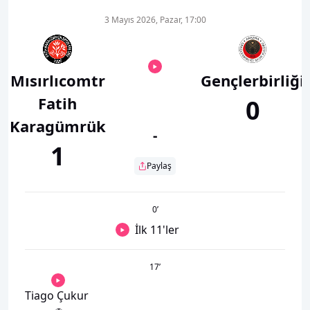
3 Mayıs 2026, Pazar, 17:00
Mısırlıcomtr
Gençlerbirliği
Fatih
0
Karagümrük
-
1
Paylaş
0
’
İlk 11'ler
17
’
Tiago Çukur