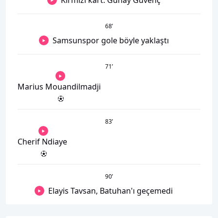
Kırmızı kart: Günay Güvenç
68
’
Samsunspor gole böyle yaklaştı
71
’
Marius Mouandilmadji
83
’
Cherif Ndiaye
90
’
Elayis Tavsan, Batuhan'ı geçemedi