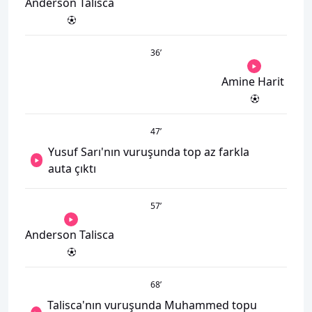
Anderson Talisca
36
’
Amine Harit
47
’
Yusuf Sarı'nın vuruşunda top az farkla
auta çıktı
57
’
Anderson Talisca
68
’
Talisca'nın vuruşunda Muhammed topu