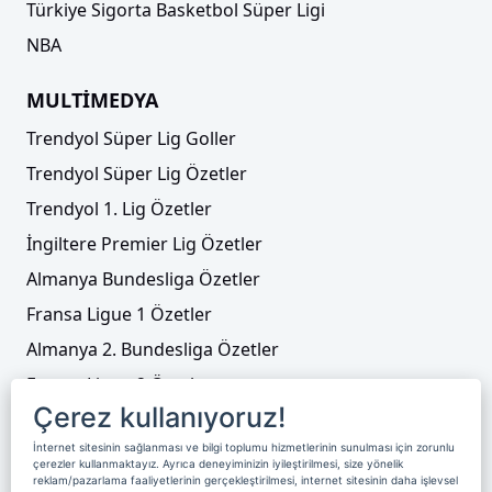
Türkiye Sigorta Basketbol Süper Ligi
NBA
MULTİMEDYA
Trendyol Süper Lig Goller
Trendyol Süper Lig Özetler
Trendyol 1. Lig Özetler
İngiltere Premier Lig Özetler
Almanya Bundesliga Özetler
Fransa Ligue 1 Özetler
Almanya 2. Bundesliga Özetler
Fransa Ligue 2 Özetler
Çerez kullanıyoruz!
Tenis
İnternet sitesinin sağlanması ve bilgi toplumu hizmetlerinin sunulması için zorunlu
Video Liste
çerezler kullanmaktayız. Ayrıca deneyiminizin iyileştirilmesi, size yönelik
reklam/pazarlama faaliyetlerinin gerçekleştirilmesi, internet sitesinin daha işlevsel
Foto Galeriler