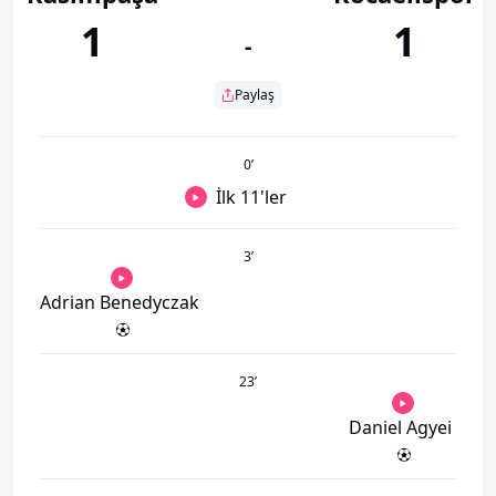
1
1
-
Paylaş
0
’
İlk 11'ler
3
’
Adrian Benedyczak
23
’
Daniel Agyei