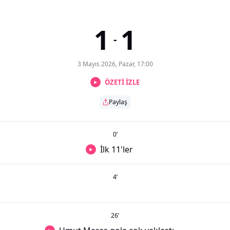
1
1
-
3 Mayıs 2026, Pazar, 17:00
ÖZETİ İZLE
Paylaş
0
’
İlk 11'ler
4
’
26
’