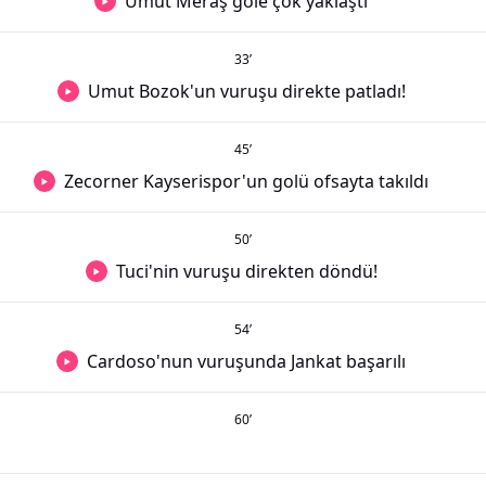
Umut Meraş gole çok yaklaştı
33
’
Umut Bozok'un vuruşu direkte patladı!
45
’
Zecorner Kayserispor'un golü ofsayta takıldı
50
’
Tuci'nin vuruşu direkten döndü!
54
’
Cardoso'nun vuruşunda Jankat başarılı
60
’