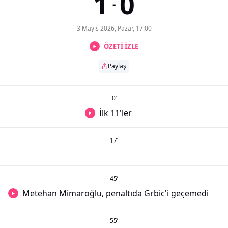
1
0
-
3 Mayıs 2026, Pazar, 17:00
ÖZETİ İZLE
Paylaş
0
’
İlk 11'ler
17
’
45
’
Metehan Mimaroğlu, penaltıda Grbic'i geçemedi
55
’