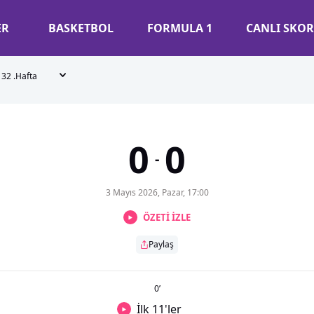
ER
BASKETBOL
FORMULA 1
CANLI SKOR
32 .Hafta
0
0
-
3 Mayıs 2026, Pazar, 17:00
ÖZETİ İZLE
Paylaş
0
’
İlk 11'ler