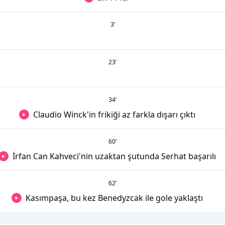
3
’
23
’
34
’
Claudio Winck'in frikiği az farkla dışarı çıktı
60
’
İrfan Can Kahveci'nin uzaktan şutunda Serhat başarılı
62
’
Kasımpaşa, bu kez Benedyzcak ile gole yaklaştı