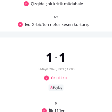
Çizgide çok kritik müdahale
66
’
Ivo Grbic'ten nefes kesen kurtarış
1
1
-
3 Mayıs 2026, Pazar, 17:00
ÖZETİ İZLE
Paylaş
0
’
İlk 11'ler