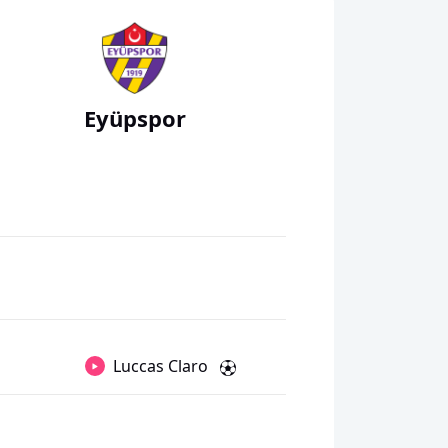
Eyüpspor
Luccas Claro