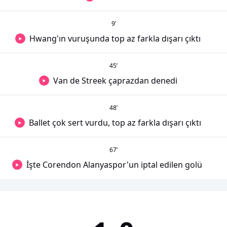
9
’
Hwang'ın vuruşunda top az farkla dışarı çıktı
45
’
Van de Streek çaprazdan denedi
48
’
Ballet çok sert vurdu, top az farkla dışarı çıktı
67
’
İşte Corendon Alanyaspor'un iptal edilen golü