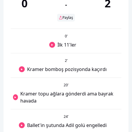
0
2
-
Paylaş
0
’
İlk 11'ler
2
’
Kramer bomboş pozisyonda kaçırdı
20
’
Kramer topu ağlara gönderdi ama bayrak
havada
24
’
Ballet'in şutunda Adil golü engelledi