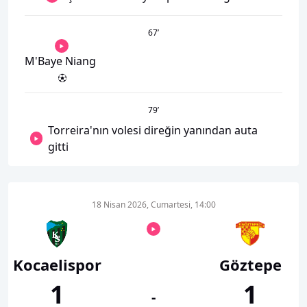
67
’
M'Baye Niang
79
’
Torreira'nın volesi direğin yanından auta
gitti
18 Nisan 2026, Cumartesi, 14:00
Kocaelispor
Göztepe
1
1
-