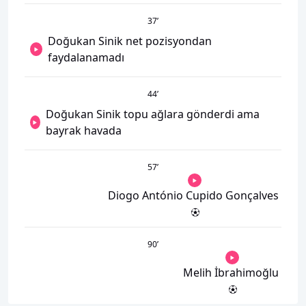
37
’
Doğukan Sinik net pozisyondan
faydalanamadı
44
’
Doğukan Sinik topu ağlara gönderdi ama
bayrak havada
57
’
Diogo António Cupido Gonçalves
90
’
Melih İbrahimoğlu