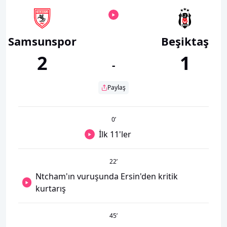
Samsunspor
Beşiktaş
2
1
-
Paylaş
0
’
İlk 11'ler
22
’
Ntcham'ın vuruşunda Ersin'den kritik
kurtarış
45
’