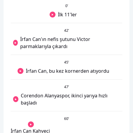
0
’
İlk 11'ler
42
’
İrfan Can'ın nefis şutunu Victor
parmaklarıyla çıkardı
45
’
İrfan Can, bu kez kornerden atıyordu
47
’
Corendon Alanyaspor, ikinci yarıya hızlı
başladı
60
’
İrfan Can Kahveci