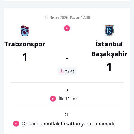
19 Nisan 2026, Pazar, 17:00
Trabzonspor
İstanbul
Başakşehir
1
-
1
Paylaş
0
’
İlk 11'ler
26
’
Onuachu mutlak fırsattan yararlanamadı