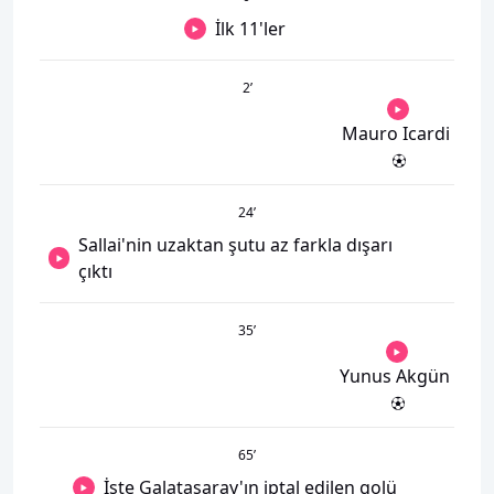
İlk 11'ler
2
’
Mauro Icardi
24
’
Sallai'nin uzaktan şutu az farkla dışarı
çıktı
35
’
Yunus Akgün
65
’
İşte Galatasaray'ın iptal edilen golü