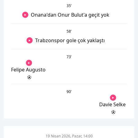
35
’
Onana'dan Onur Bulut'a geçit yok
58
’
Trabzonspor gole çok yaklaştı
73
’
Felipe Augusto
90
’
Davie Selke
19 Nisan 2026, Pazar, 14:00