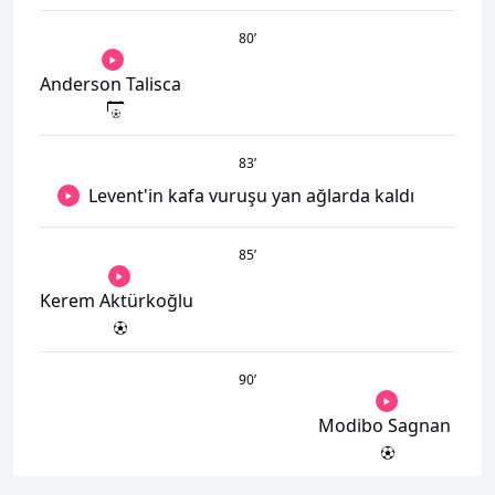
80
’
Anderson Talisca
83
’
Levent'in kafa vuruşu yan ağlarda kaldı
85
’
Kerem Aktürkoğlu
90
’
Modibo Sagnan