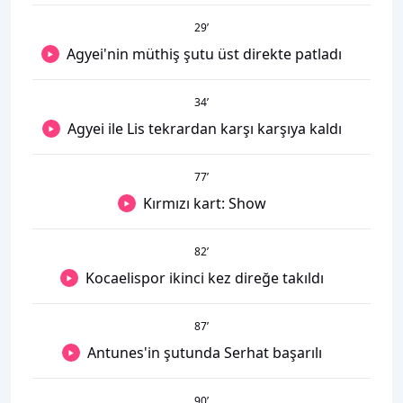
29
’
Agyei'nin müthiş şutu üst direkte patladı
34
’
Agyei ile Lis tekrardan karşı karşıya kaldı
77
’
Kırmızı kart: Show
82
’
Kocaelispor ikinci kez direğe takıldı
87
’
Antunes'in şutunda Serhat başarılı
90
’