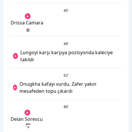
45
’
Drissa Camara
49
’
Lungoyi karşı karşıya pozisyonda kaleciye
takıldı
62
’
Onugkha kafayı vurdu, Zafer yakın
mesafeden topu çıkardı
80
’
Deian Sorescu