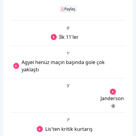
Paylaş
0
’
İlk 11'ler
1
’
Agyei henüz maçın başında gole çok
yaklaştı
3
’
Janderson
7
’
Lis'ten kritik kurtarış