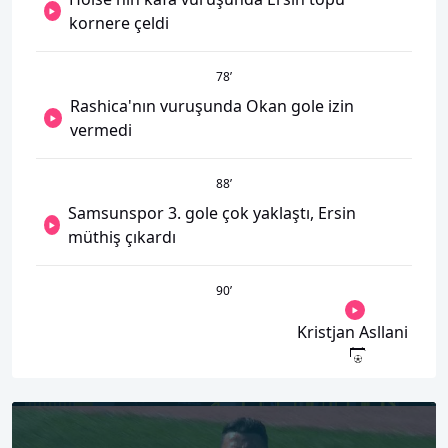
kornere çeldi
78
’
Rashica'nın vuruşunda Okan gole izin
vermedi
88
’
Samsunspor 3. gole çok yaklaştı, Ersin
müthiş çıkardı
90
’
Kristjan Asllani