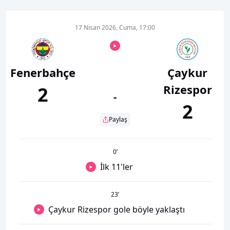
17 Nisan 2026, Cuma, 17:00
Fenerbahçe
Çaykur
Rizespor
2
-
2
Paylaş
0
’
İlk 11'ler
23
’
Çaykur Rizespor gole böyle yaklaştı