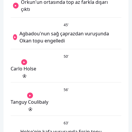
Orkun'un ortasında top az farkla dışarı
çıktı
45
’
Agbadou'nun sağ çaprazdan vuruşunda
Okan topu engelledi
50
’
Carlo Holse
56
’
Tanguy Coulibaly
63
’
Holse'nin kafa vuruşunda Ersin topu