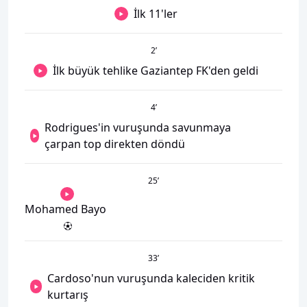
İlk 11'ler
2
’
İlk büyük tehlike Gaziantep FK'den geldi
4
’
Rodrigues'in vuruşunda savunmaya
çarpan top direkten döndü
25
’
Mohamed Bayo
33
’
Cardoso'nun vuruşunda kaleciden kritik
kurtarış