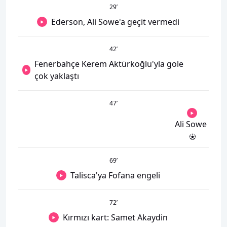
29
’
Ederson, Ali Sowe'a geçit vermedi
42
’
Fenerbahçe Kerem Aktürkoğlu'yla gole
çok yaklaştı
47
’
Ali Sowe
69
’
Talisca'ya Fofana engeli
72
’
Kırmızı kart: Samet Akaydin