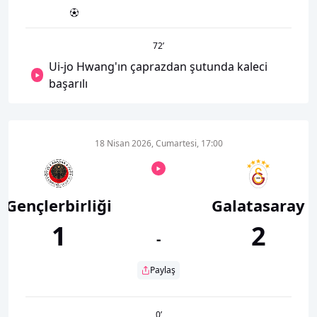
72
’
Ui-jo Hwang'ın çaprazdan şutunda kaleci
başarılı
18 Nisan 2026, Cumartesi, 17:00
Gençlerbirliği
Galatasaray
1
2
-
Paylaş
0
’